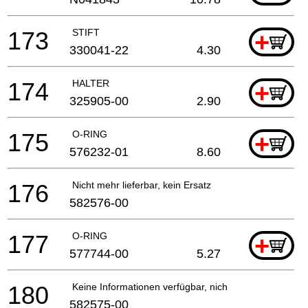
173
STIFT
+
330041-22
4.30
174
HALTER
+
325905-00
2.90
175
O-RING
+
576232-01
8.60
176
Nicht mehr lieferbar, kein Ersatz
582576-00
177
O-RING
+
577744-00
5.27
180
Keine Informationen verfügbar, nicht bestellbar
582575-00