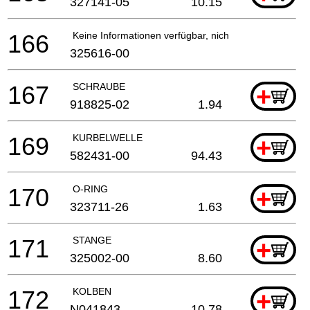
327141-05
10.15
166
Keine Informationen verfügbar, nicht bestellbar
325616-00
167
SCHRAUBE
+
918825-02
1.94
169
KURBELWELLE
+
582431-00
94.43
170
O-RING
+
323711-26
1.63
171
STANGE
+
325002-00
8.60
172
KOLBEN
+
N041843
10.78