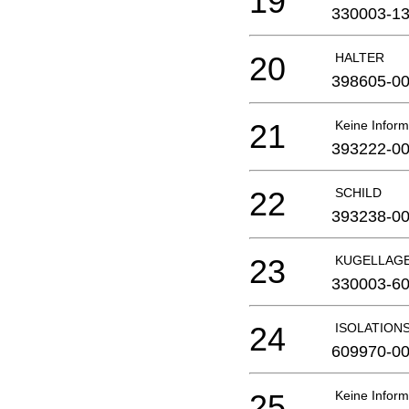
19
330003-1
20
HALTER
398605-0
21
Keine Inform
393222-0
22
SCHILD
393238-0
23
KUGELLAG
330003-6
24
ISOLATION
609970-0
25
Keine Inform