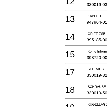
12
330019-0
13
KABELTUEL
947964-0
14
GRIFF ZSB
395185-0
15
Keine Inform
398720-0
17
SCHRAUBE
330019-3
18
SCHRAUBE
330019-5
KUGELLAG