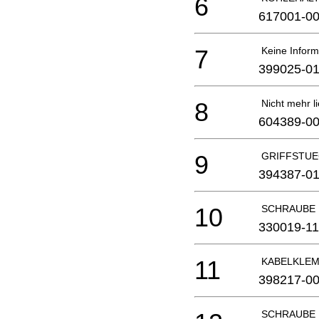
6
617001-0
7
Keine Inform
399025-0
8
Nicht mehr li
604389-0
9
GRIFFSTUE
394387-0
10
SCHRAUBE
330019-11
11
KABELKLE
398217-0
SCHRAUBE