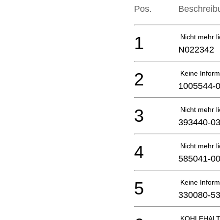
Pos.
Beschreib
1
Nicht mehr li
N022342
2
Keine Inform
1005544-
3
Nicht mehr li
393440-0
4
Nicht mehr li
585041-0
5
Keine Inform
330080-5
KOHLEHALT