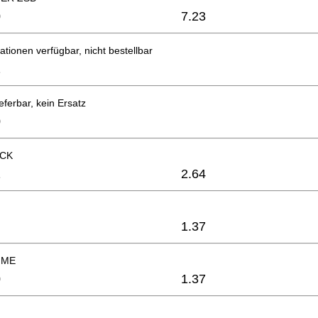
0
7.23
ationen verfügbar, nicht bestellbar
1
eferbar, kein Ersatz
0
CK
1
2.64
1.37
MME
0
1.37