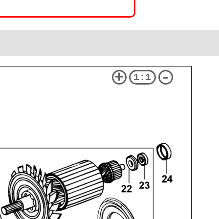
+
-
1:1