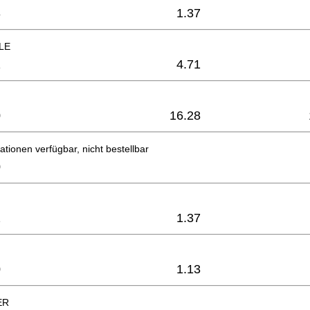
3
1.37
LE
1
4.71
0
16.28
ationen verfügbar, nicht bestellbar
0
2
1.37
0
1.13
ER