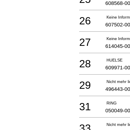
608568-0
26
Keine Inform
607502-0
27
Keine Inform
614045-0
28
HUELSE
609971-0
29
Nicht mehr li
496443-0
31
RING
050049-0
33
Nicht mehr li