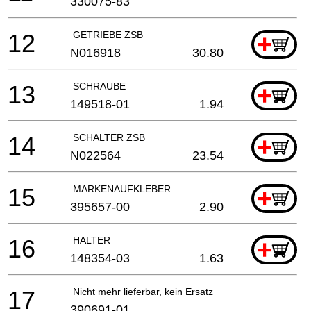
330075-83
12
GETRIEBE ZSB
+
N016918
30.80
13
SCHRAUBE
+
149518-01
1.94
14
SCHALTER ZSB
+
N022564
23.54
15
MARKENAUFKLEBER
+
395657-00
2.90
16
HALTER
+
148354-03
1.63
17
Nicht mehr lieferbar, kein Ersatz
390691-01