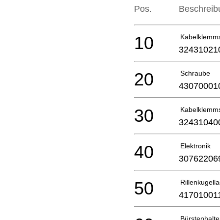
Pos.
Beschreib
10
Kabelklemm
32431021
20
Schraube
43070001
30
Kabelklemm
32431040
40
Elektronik
30762206
50
Rillenkugell
41701001
Bürstenhalte