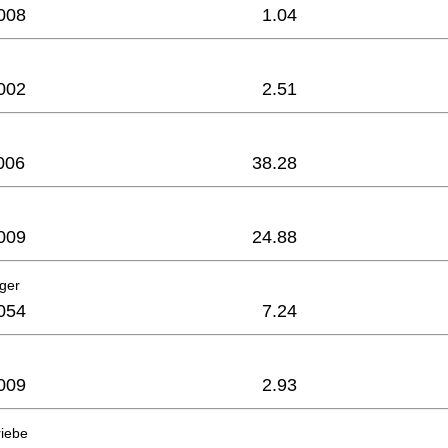
008
1.04
002
2.51
006
38.28
009
24.88
ager
054
7.24
009
2.93
riebe