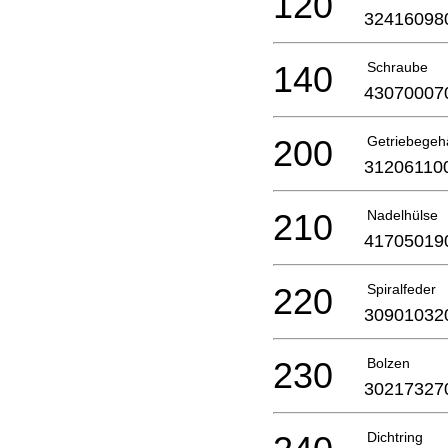
120
32416098
140
Schraube
43070007
200
Getriebegeh
31206110
210
Nadelhülse
41705019
220
Spiralfeder
30901032
230
Bolzen
30217327
Dichtring