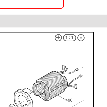
+
-
1:1