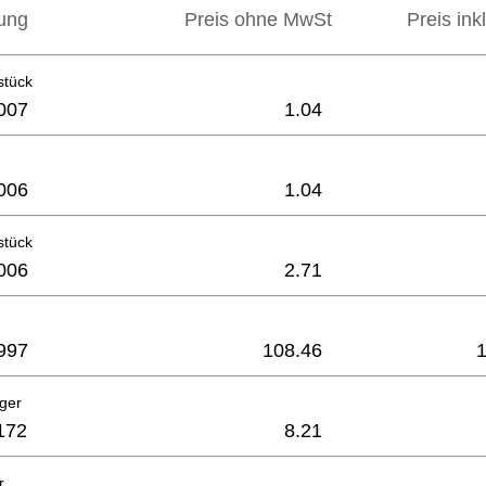
ung
Preis ohne MwSt
Preis ink
stück
007
1.04
006
1.04
stück
006
2.71
997
108.46
ager
172
8.21
r