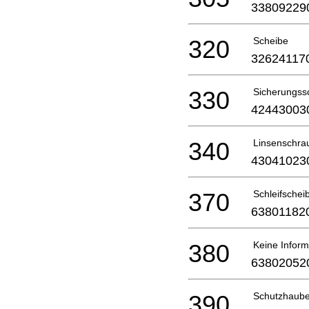
33809229
320
Scheibe
32624117
330
Sicherungss
42443003
340
Linsenschra
43041023
370
Schleifschei
63801182
380
Keine Inform
63802052
390
Schutzhaub