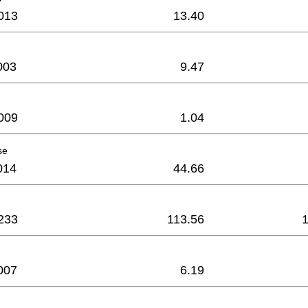
013
13.40
003
9.47
009
1.04
se
014
44.66
233
113.56
007
6.19