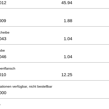
012
45.94
009
1.88
cheibe
043
1.04
ube
046
1.04
benflansch
010
12.25
ationen verfügbar, nicht bestellbar
000
e