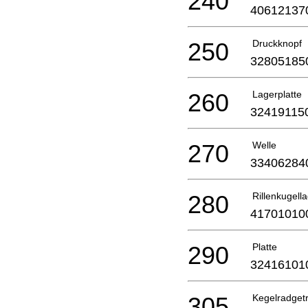
240
40612137
250
Druckknopf
32805185
260
Lagerplatte
32419115
270
Welle
33406284
280
Rillenkugell
41701010
290
Platte
32416101
305
Kegelradget