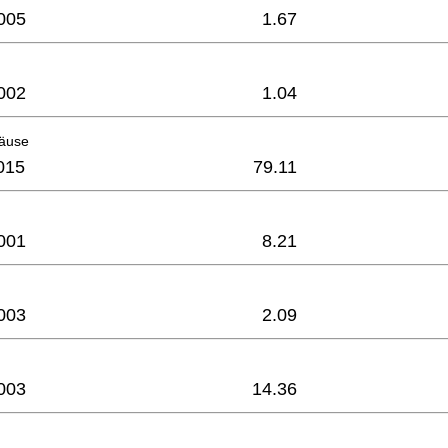
005
1.67
002
1.04
äuse
015
79.11
001
8.21
003
2.09
003
14.36