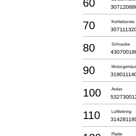
60
30712088
70
Kohlebürste
30711132
80
Schraube
43070018
90
Motorgehäu
31901114
100
Anker
53273001
110
Luftleitring
31428118
Platte