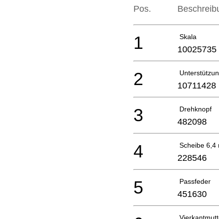
Pos.
Beschreib
1
Skala
10025735
2
Unterstützu
10711428
3
Drehknopf
482098
4
Scheibe 6,4
228546
5
Passfeder
451630
Vierkantmut