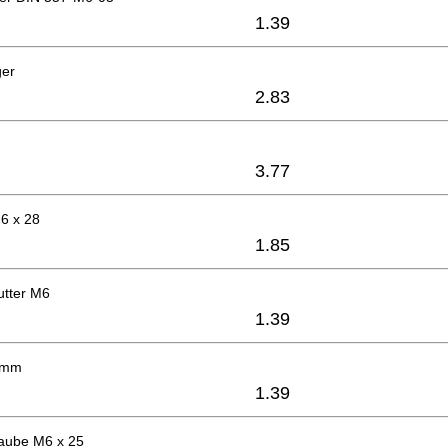
1.39
ger
2.83
3.77
6 x 28
1.85
tter M6
1.39
 mm
1.39
raube M6 x 25