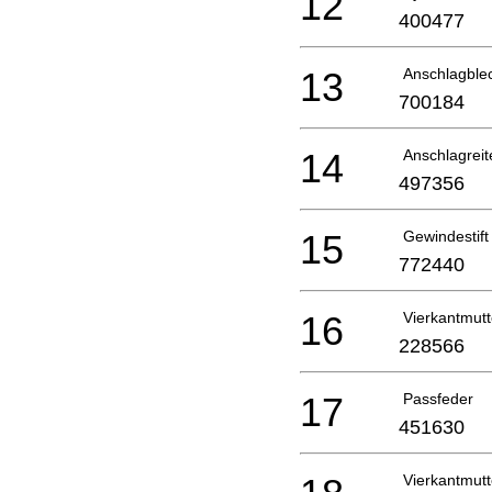
12
400477
13
Anschlagble
700184
14
Anschlagreit
497356
15
Gewindestift
772440
16
Vierkantmut
228566
17
Passfeder
451630
Vierkantmut