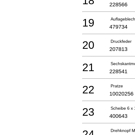
18
228566
19
Auflageblec
479734
20
Druckfeder
207813
21
Sechskantmu
228541
22
Pratze
10020256
23
Scheibe 6 x
400643
24
Drehknopf 