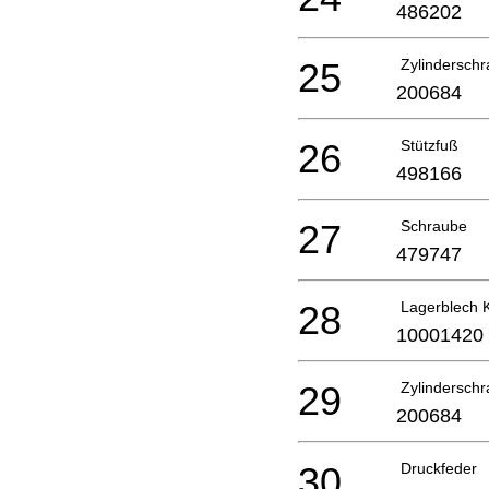
486202
25
Zylindersch
200684
26
Stützfuß
498166
27
Schraube
479747
28
Lagerblech
10001420
29
Zylindersch
200684
30
Druckfeder