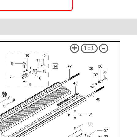
+
-
1:1