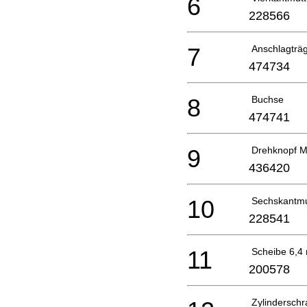
6
228566
7
Anschlagträ
474734
8
Buchse
474741
9
Drehknopf M
436420
10
Sechskantmu
228541
11
Scheibe 6,4
200578
Zylindersch