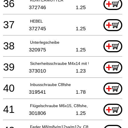
36
+
372746
1.25
37
HEBEL
+
372745
1.25
38
Unterlegscheibe
+
320975
1.25
39
Sicherheitsschraube M4x14 mit Unterlegscheibe
+
373010
1.23
40
Inbusschraube C8fshe
+
319541
1.78
41
Flügelschraube M6x15, C8fshe, C8fse
+
301806
1.25
Feder M8/m8v/m12sa/m12v, C8fse