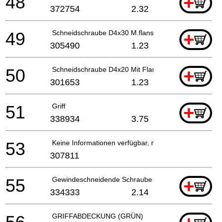
48
+
372754
2.32
49
Schneidschraube D4x30 M.flansch (schwarz)
+
305490
1.23
50
Schneidschraube D4x20 Mit Flansch (schwarz), C8fs
+
301653
1.23
51
Griff
+
338934
3.75
53
Keine Informationen verfügbar, nicht bestellbar
307811
55
Gewindeschneidende Schraube D3x12 (schwarz)
+
334333
2.14
GRIFFABDECKUNG (GRÜN)