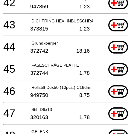
42
+
947859
1.23
43
DICHTRING HEX. INBUSSCHRAUBE M6X10
+
373815
1.23
44
Grundkoerper
+
372742
18.16
45
FASESCHRÄGE PLATTE
+
372744
1.78
46
Rollstift D6x50 (10pcs.) C18dmr
+
949750
8.75
47
Stift D6x13
+
320163
1.78
GELENK