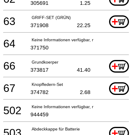
305691
1.25
63
GRIFF-SET (GRÜN)
+
371908
22.25
64
Keine Informationen verfügbar, nicht bestellbar
371750
66
Grundkoerper
+
373817
41.40
67
Knopffedern-Set
+
374782
2.68
502
Keine Informationen verfügbar, nicht bestellbar
944459
503
Abdeckkappe für Batterie
+