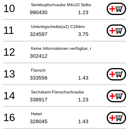
10
Senkkopfschraube M4x10 Selbstsi.
+
990430
1.23
11
Unterlegscheibe(a2) C18dmr
+
324597
3.75
12
Keine Informationen verfügbar, nicht bestellbar
302412
13
Flansch
+
333556
1.43
14
Sechskant-Flanschschraube
+
338917
1.23
16
Hebel
+
328045
1.43