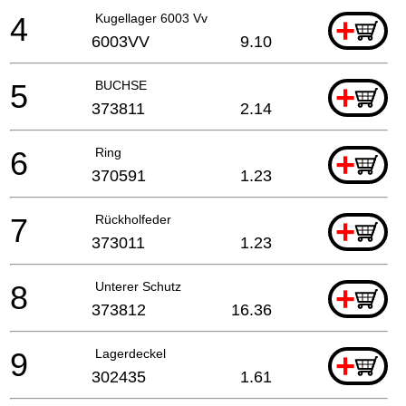
4
Kugellager 6003 Vv
+
6003VV
9.10
5
BUCHSE
+
373811
2.14
6
Ring
+
370591
1.23
7
Rückholfeder
+
373011
1.23
8
Unterer Schutz
+
373812
16.36
9
Lagerdeckel
+
302435
1.61