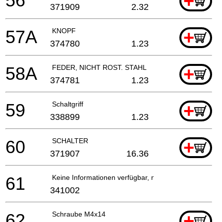
56
+
371909
2.32
57A
KNOPF
+
374780
1.23
58A
FEDER, NICHT ROST. STAHL
+
374781
1.23
59
Schaltgriff
+
338899
1.23
60
SCHALTER
+
371907
16.36
61
Keine Informationen verfügbar, nicht bestellbar
341002
62
Schraube M4x14
+