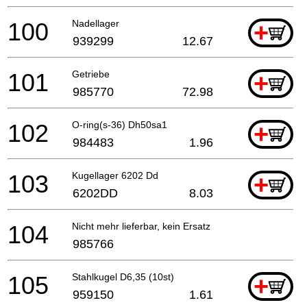
100
Nadellager
+
939299
12.67
101
Getriebe
+
985770
72.98
102
O-ring(s-36) Dh50sa1
+
984483
1.96
103
Kugellager 6202 Dd
+
6202DD
8.03
104
Nicht mehr lieferbar, kein Ersatz
985766
105
Stahlkugel D6,35 (10st)
+
959150
1.61