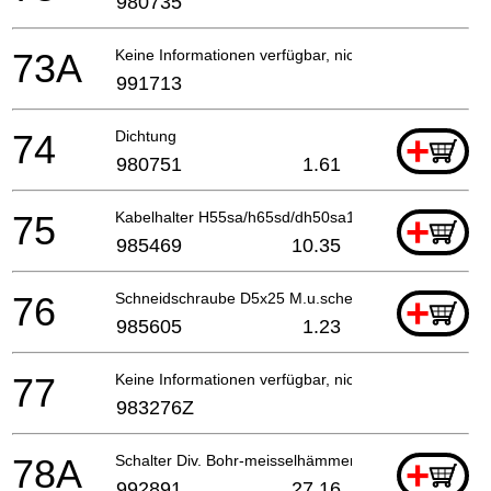
980735
73A
Keine Informationen verfügbar, nicht bestellbar
991713
74
Dichtung
+
980751
1.61
75
Kabelhalter H55sa/h65sd/dh50sa1
+
985469
10.35
76
Schneidschraube D5x25 M.u.scheibe
+
985605
1.23
77
Keine Informationen verfügbar, nicht bestellbar
983276Z
78A
Schalter Div. Bohr-meisselhämmer For Usa
+
992891
27.16