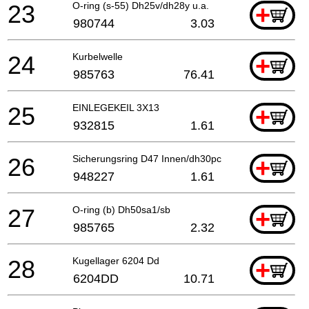
23
O-ring (s-55) Dh25v/dh28y u.a.
+
980744
3.03
24
Kurbelwelle
+
985763
76.41
25
EINLEGEKEIL 3X13
+
932815
1.61
26
Sicherungsring D47 Innen/dh30pc Dh50sa1/sb/wr12
+
948227
1.61
27
O-ring (b) Dh50sa1/sb
+
985765
2.32
28
Kugellager 6204 Dd
+
6204DD
10.71