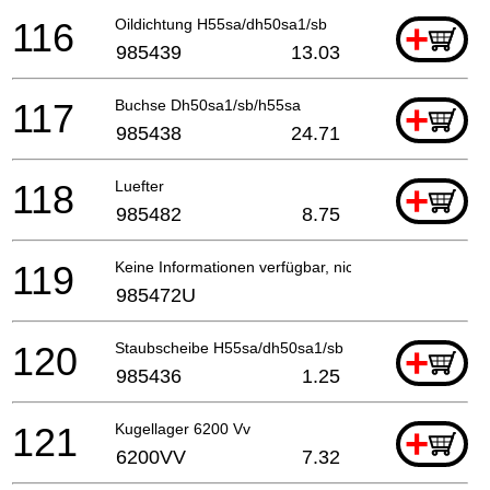
116
Oildichtung H55sa/dh50sa1/sb
+
985439
13.03
117
Buchse Dh50sa1/sb/h55sa
+
985438
24.71
118
Luefter
+
985482
8.75
119
Keine Informationen verfügbar, nicht bestellbar
985472U
120
Staubscheibe H55sa/dh50sa1/sb
+
985436
1.25
121
Kugellager 6200 Vv
+
6200VV
7.32