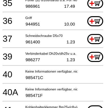
35
+
986961
17.49
36
Griff
+
944951
10.00
37
Schneidschraube D5x70
+
961400
1.23
39
Verbinderkabel Dh20v/dh25v u.a. H70sa For Sui,gbr
+
986277
1.23
40
Keine Informationen verfügbar, nicht bestellbar
985471C
40A
Keine Informationen verfügbar, nicht bestellbar
985471F
Kohlenhalterklemmer Bm25y/c8u/c9u/dh50sa/sa1/sbg