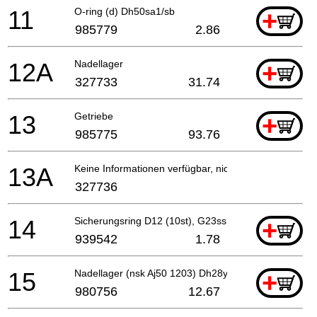
11
O-ring (d) Dh50sa1/sb
+
985779
2.86
12A
Nadellager
+
327733
31.74
13
Getriebe
+
985775
93.76
13A
Keine Informationen verfügbar, nicht bestellbar
327736
14
Sicherungsring D12 (10st), G23ss
+
939542
1.78
15
Nadellager (nsk Aj50 1203) Dh28y/dh40ma/mb u.a.
+
980756
12.67