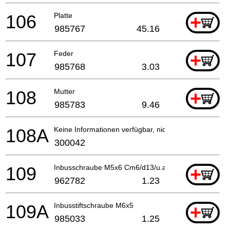
106
Platte
+
985767
45.16
107
Feder
+
985768
3.03
108
Mutter
+
985783
9.46
108A
Keine Informationen verfügbar, nicht bestellbar
300042
109
Inbusschraube M5x6 Cm6/d13/u.a. Till 2.1986
+
962782
1.23
109A
Inbusstiftschraube M6x5
+
985033
1.25