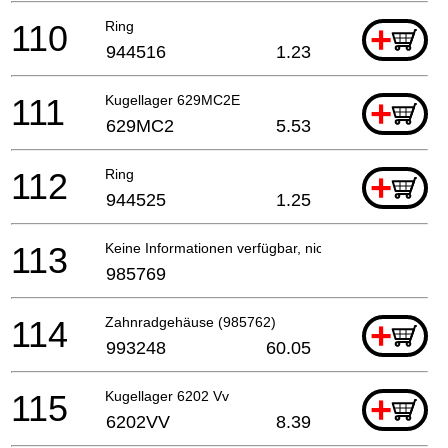
110
Ring
+
944516
1.23
111
Kugellager 629MC2E
+
629MC2
5.53
112
Ring
+
944525
1.25
113
Keine Informationen verfügbar, nicht bestellbar
985769
114
Zahnradgehäuse (985762)
+
993248
60.05
115
Kugellager 6202 Vv
+
6202VV
8.39