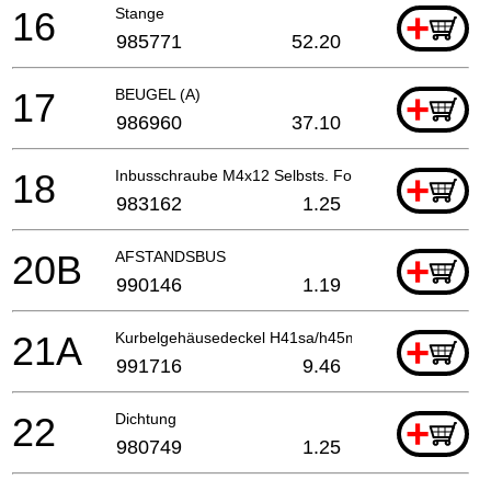
16
Stange
+
985771
52.20
17
BEUGEL (A)
+
986960
37.10
18
Inbusschraube M4x12 Selbsts. For Switch Holder (t
+
983162
1.25
20B
AFSTANDSBUS
+
990146
1.19
21A
Kurbelgehäusedeckel H41sa/h45ma
+
991716
9.46
22
Dichtung
+
980749
1.25