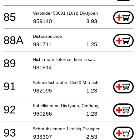
85
Verbinder 50091 (10st) Div.typen
+
959140
3.93
88A
Distanzbuchse
+
991711
1.25
89
Nicht mehr lieferbar, kein Ersatz
981814
91
Schneidschraube D4x20 M.u-scheibe
+
982095
1.23
92
Kabelklemme Div.typen, Cm9uby, G23ss
+
960266
1.23
93
Schraubklemme 1-reihig Div.typen Till 10.1999 For
+
938307
2.53