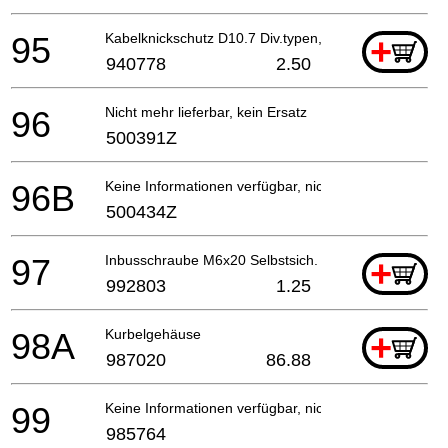
95
Kabelknickschutz D10.7 Div.typen, Cm9by, H41mb, G
+
940778
2.50
96
Nicht mehr lieferbar, kein Ersatz
500391Z
96B
Keine Informationen verfügbar, nicht bestellbar
500434Z
97
Inbusschraube M6x20 Selbstsich.
+
992803
1.25
98A
Kurbelgehäuse
+
987020
86.88
99
Keine Informationen verfügbar, nicht bestellbar
985764