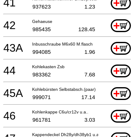
41
+
937623
1.23
42
Gehaeuse
+
985435
128.45
43A
Inbusschraube M6x60 M.flasch
+
994085
1.96
44
Kohlekasten Zsb
+
983362
7.68
45A
Kohlebürsten Selbstabsch.(paar)
+
999071
17.14
46
Kohlenkappe C6u/cr12v u.a..
+
961781
3.03
Kappendeckel Dh28y/dh38yb1 u.a.