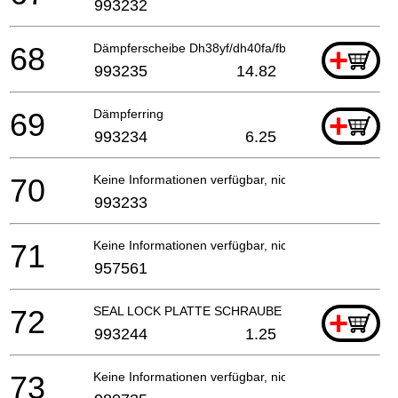
993232
68
Dämpferscheibe Dh38yf/dh40fa/fb
+
993235
14.82
69
Dämpferring
+
993234
6.25
70
Keine Informationen verfügbar, nicht bestellbar
993233
71
Keine Informationen verfügbar, nicht bestellbar
957561
72
SEAL LOCK PLATTE SCHRAUBE M4X12
+
993244
1.25
73
Keine Informationen verfügbar, nicht bestellbar