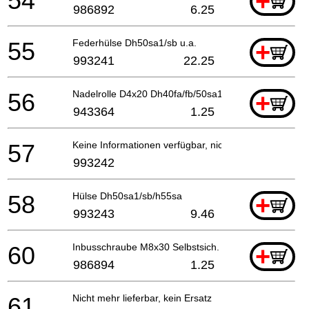
54
+
986892
6.25
55
Federhülse Dh50sa1/sb u.a.
+
993241
22.25
56
Nadelrolle D4x20 Dh40fa/fb/50sa1 Till 10.1987 (ti
+
943364
1.25
57
Keine Informationen verfügbar, nicht bestellbar
993242
58
Hülse Dh50sa1/sb/h55sa
+
993243
9.46
60
Inbusschraube M8x30 Selbstsich.
+
986894
1.25
61
Nicht mehr lieferbar, kein Ersatz