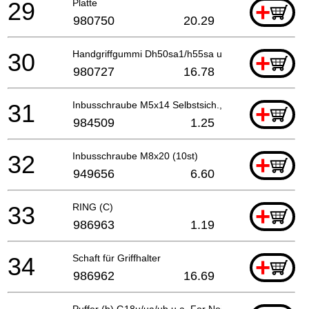
29
Platte
+
980750
20.29
30
Handgriffgummi Dh50sa1/h55sa u.a.
+
980727
16.78
31
Inbusschraube M5x14 Selbstsich., Cm9uby
+
984509
1.25
32
Inbusschraube M8x20 (10st)
+
949656
6.60
33
RING (C)
+
986963
1.19
34
Schaft für Griffhalter
+
986962
16.69
Puffer (b) G18u/ua/ub u.a. For Noise Suppressor