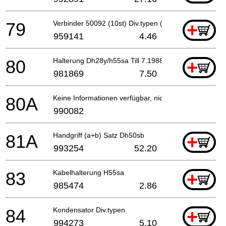
79
Verbinder 50092 (10st) Div.typen (usa, Can), C8fs
+
959141
4.46
80
Halterung Dh28y/h55sa Till 7.1988
+
981869
7.50
80A
Keine Informationen verfügbar, nicht bestellbar
990082
81A
Handgriff (a+b) Satz Dh50sb
+
993254
52.20
83
Kabelhalterung H55sa
+
985474
2.86
84
Kondensator Div.typen
+
994273
5.10