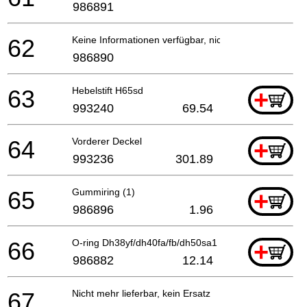
986891
62
Keine Informationen verfügbar, nicht bestellbar
986890
63
Hebelstift H65sd
+
993240
69.54
64
Vorderer Deckel
+
993236
301.89
65
Gummiring (1)
+
986896
1.96
66
O-ring Dh38yf/dh40fa/fb/dh50sa1
+
986882
12.14
67
Nicht mehr lieferbar, kein Ersatz