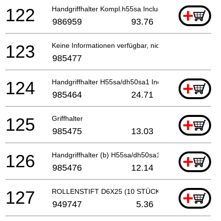
122
Handgriffhalter Kompl.h55sa Includ.105-110
+
986959
93.76
123
Keine Informationen verfügbar, nicht bestellbar
985477
124
Handgriffhalter H55sa/dh50sa1 Includ.1,2,28 (sinc
+
985464
24.71
125
Griffhalter
+
985475
13.03
126
Handgriffhalter (b) H55sa/dh50sa1 (since 1.2001 F
+
985476
12.14
127
ROLLENSTIFT D6X25 (10 STÜCKE)
+
949747
5.36