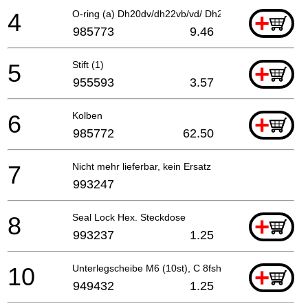
4
O-ring (a) Dh20dv/dh22vb/vd/ Dh24pb-vd/dh20pb
+
985773
9.46
5
Stift (1)
+
955593
3.57
6
Kolben
+
985772
62.50
7
Nicht mehr lieferbar, kein Ersatz
993247
8
Seal Lock Hex. Steckdose
+
993237
1.25
10
Unterlegscheibe M6 (10st), C 8fshe, C8fse, Cg18dl
+
949432
1.25