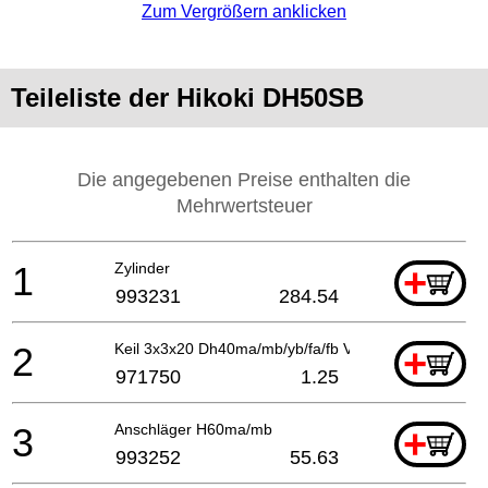
Zum Vergrößern anklicken
Teileliste der Hikoki DH50SB
Die angegebenen Preise enthalten die
Mehrwertsteuer
1
Zylinder
+
993231
284.54
2
Keil 3x3x20 Dh40ma/mb/yb/fa/fb Vb16y Till 4.2002
+
971750
1.25
3
Anschläger H60ma/mb
+
993252
55.63