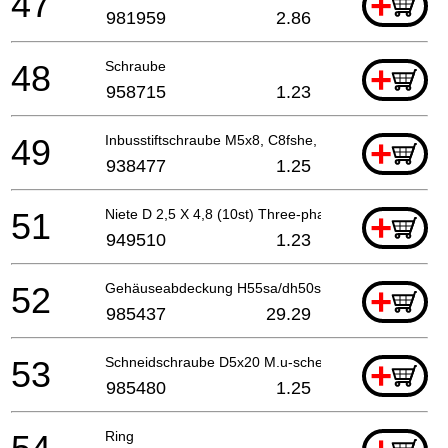
47
+
981959
2.86
48
Schraube
+
958715
1.23
49
Inbusstiftschraube M5x8, C8fshe, C8fse, H41mb,g23
+
938477
1.25
51
Niete D 2,5 X 4,8 (10st) Three-phase
+
949510
1.23
52
Gehäuseabdeckung H55sa/dh50sa1/sb
+
985437
29.29
53
Schneidschraube D5x20 M.u-scheibe
+
985480
1.25
Ring