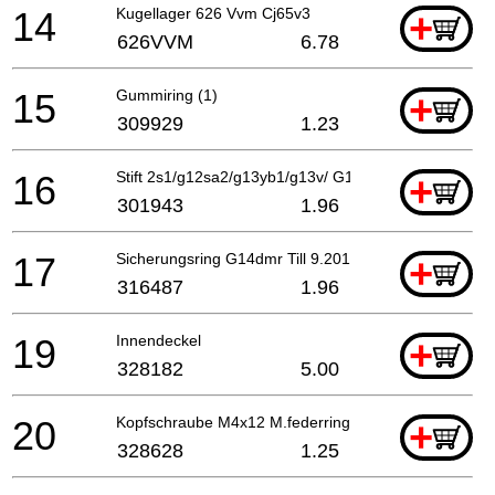
14
Kugellager 626 Vvm Cj65v3
+
626VVM
6.78
15
Gummiring (1)
+
309929
1.23
16
Stift 2s1/g12sa2/g13yb1/g13v/ G13yd/g13sb2/g15yc/
+
301943
1.96
17
Sicherungsring G14dmr Till 9.2012
+
316487
1.96
19
Innendeckel
+
328182
5.00
20
Kopfschraube M4x12 M.federring Selbstsichernd
+
328628
1.25