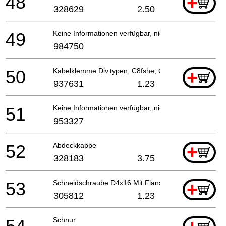
48
+
328629
2.50
49
Keine Informationen verfügbar, nicht bestellbar
984750
50
Kabelklemme Div.typen, C8fshe, Cm5sb, C8fse
+
937631
1.23
51
Keine Informationen verfügbar, nicht bestellbar
953327
52
Abdeckkappe
+
328183
3.75
53
Schneidschraube D4x16 Mit Flansch (schwarz), Cm9
+
305812
1.23
Schnur