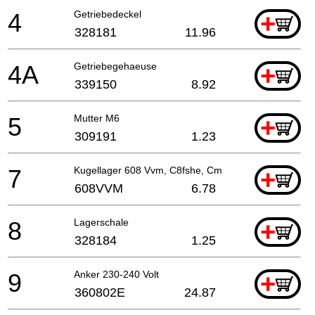
4
Getriebedeckel
+
328181
11.96
4A
Getriebegehaeuse
+
339150
8.92
5
Mutter M6
+
309191
1.23
7
Kugellager 608 Vvm, C8fshe, Cm5sb, C8fse, H41mb
+
608VVM
6.78
8
Lagerschale
+
328184
1.25
9
Anker 230-240 Volt
+
360802E
24.87