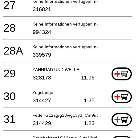
27
Keine Informationen verfügbar, nicht bestellbar
316821
28
Keine Informationen verfügbar, nicht bestellbar
994324
28A
Keine Informationen verfügbar, nicht bestellbar
339579
29
ZAHNRAD UND WELLE
+
328178
11.96
30
Zugstange
+
314427
1.25
31
Feder G12sg/g13v/g13yd, Cm9uby
+
314429
1.23
Schiebeknopf G12sg/g13v/g13yd G13sb2/g12sa2, C