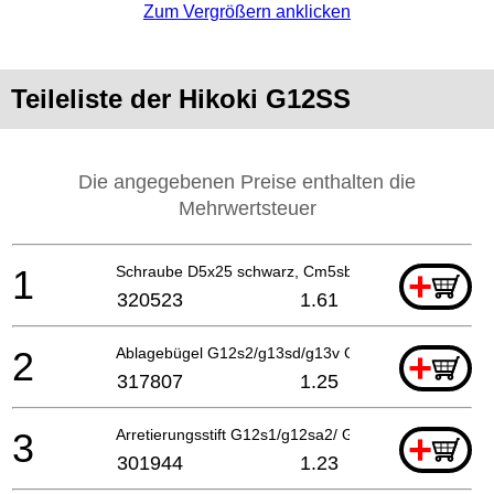
Zum Vergrößern anklicken
Teileliste der Hikoki G12SS
Die angegebenen Preise enthalten die
Mehrwertsteuer
1
Schraube D5x25 schwarz, Cm5sb
+
320523
1.61
2
Ablagebügel G12s2/g13sd/g13v G13yd
+
317807
1.25
3
Arretierungsstift G12s1/g12sa2/ G13yb1/g13v/g13yd
+
301944
1.23