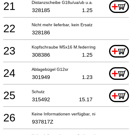
21
Distanzscheibe G18u/ua/ub u.a.
+
328185
1.25
22
Nicht mehr lieferbar, kein Ersatz
328186
23
Kopfschraube M5x16 M.federring
+
308386
1.25
24
Ablagebügel G12sr
+
301949
1.23
25
Schutz
+
315492
15.17
26
Keine Informationen verfügbar, nicht bestellbar
937817Z