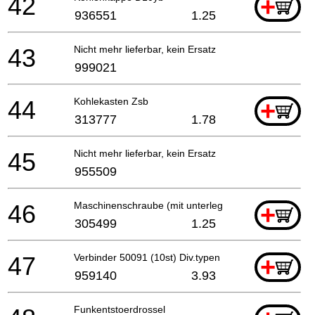
42
+
936551
1.25
43
Nicht mehr lieferbar, kein Ersatz
999021
44
Kohlekasten Zsb
+
313777
1.78
45
Nicht mehr lieferbar, kein Ersatz
955509
46
Maschinenschraube (mit unterlegscheibe) M3.5x6
+
305499
1.25
47
Verbinder 50091 (10st) Div.typen
+
959140
3.93
Funkentstoerdrossel