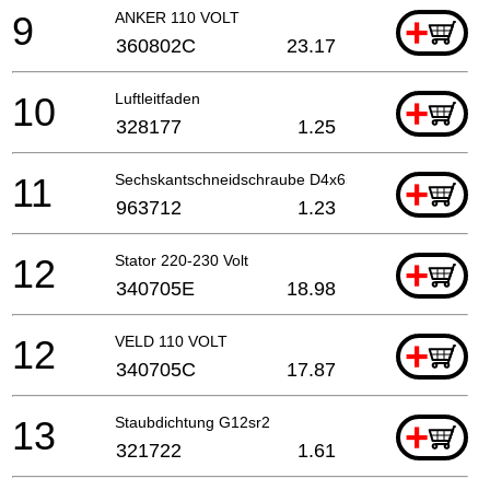
9
ANKER 110 VOLT
+
360802C
23.17
10
Luftleitfaden
+
328177
1.25
11
Sechskantschneidschraube D4x65
+
963712
1.23
12
Stator 220-230 Volt
+
340705E
18.98
12
VELD 110 VOLT
+
340705C
17.87
13
Staubdichtung G12sr2
+
321722
1.61