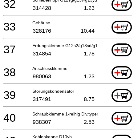
32
+
314428
1.23
33
Gehäuse
+
328176
10.44
37
Erdungsklemme G12s2/g13sd/g13v G13yd/g13sb2/g
+
314854
1.78
38
Anschlussklemme
+
980063
1.23
39
Störungskondensator
+
317491
8.75
40
Schraubklemme 1-reihig Div.typen Till 10.1999 For
+
938307
2.53
Kohlenkappe D10yb