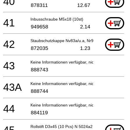
40
+
878311
12.67
41
Inbusschraube M5x18 (10st)
+
949658
2.14
42
Staubschutzkappe Nv83a/u.a, Nr90aa
+
872035
1.23
43
Keine Informationen verfügbar, nicht bestellbar
888743
43A
Keine Informationen verfügbar, nicht bestellbar
888744
44
Keine Informationen verfügbar, nicht bestellbar
884119
Rollstift D3x45 (10 Pcs) N 5024a2