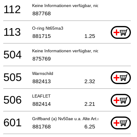
112
Keine Informationen verfügbar, nicht bestellbar
887768
113
O-ring Nt65ma3
+
881715
1.25
504
Keine Informationen verfügbar, nicht bestellbar
875769
505
Warnschild
+
882413
2.32
506
LEAFLET
+
882414
2.21
601
Griffband (a) Nv50ae u.a. Alte Art.nr.880349, Nr9
+
881768
6.25