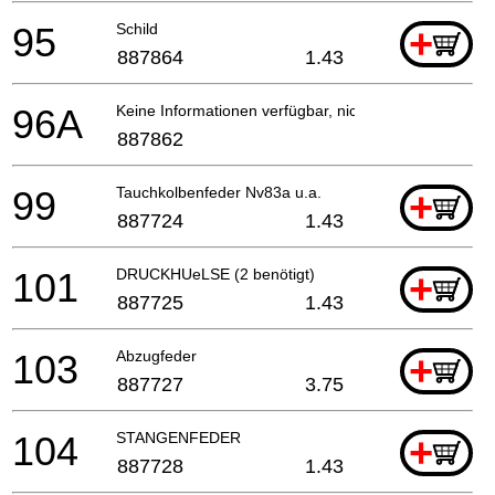
95
Schild
+
887864
1.43
96A
Keine Informationen verfügbar, nicht bestellbar
887862
99
Tauchkolbenfeder Nv83a u.a.
+
887724
1.43
101
DRUCKHUeLSE (2 benötigt)
+
887725
1.43
103
Abzugfeder
+
887727
3.75
104
STANGENFEDER
+
887728
1.43