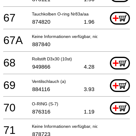
67
Tauchkolben O-ring Nr83a/aa
+
874820
1.96
67A
Keine Informationen verfügbar, nicht bestellbar
887840
68
Rollstift D3x30 (10st)
+
949866
4.28
69
Ventilschlauch (a)
+
884116
3.93
70
O-RING (S-7)
+
876316
1.19
71
Keine Informationen verfügbar, nicht bestellbar
878723