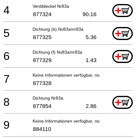
4
Ventildeckel Nr83a
+
877324
90.16
5
Dichtung (b) Nv83a/nr83a
+
877325
5.36
6
Dichtung (f) Nv83a/nr83a
+
877329
1.43
7
Keine Informationen verfügbar, nicht bestellbar
877328
8
Dichtung Nr83a
+
877854
2.86
9
Keine Informationen verfügbar, nicht bestellbar
884110