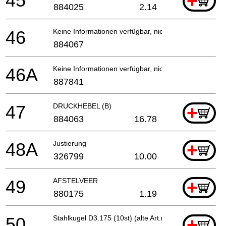
45
+
884025
2.14
46
Keine Informationen verfügbar, nicht bestellbar
884067
46A
Keine Informationen verfügbar, nicht bestellbar
887841
47
DRUCKHEBEL (B)
+
884063
16.78
48A
Justierung
+
326799
10.00
49
AFSTELVEER
+
880175
1.19
50
Stahlkugel D3.175 (10st) (alte Art.nr.939270) Wh1
+