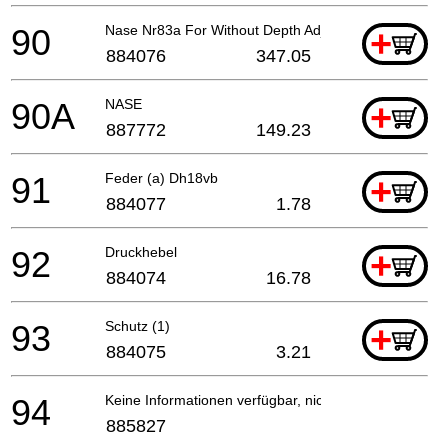
90
Nase Nr83a For Without Depth Adjustment Type
+
884076
347.05
90A
NASE
+
887772
149.23
91
Feder (a) Dh18vb
+
884077
1.78
92
Druckhebel
+
884074
16.78
93
Schutz (1)
+
884075
3.21
94
Keine Informationen verfügbar, nicht bestellbar
885827