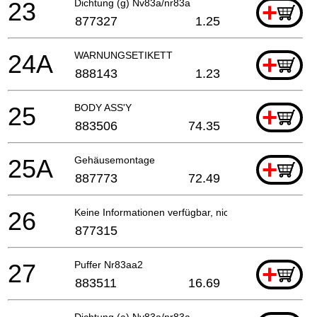
23
Dichtung (g) Nv83a/nr83a
+
877327
1.25
24A
WARNUNGSETIKETT
+
888143
1.23
25
BODY ASS'Y
+
883506
74.35
25A
Gehäusemontage
+
887773
72.49
26
Keine Informationen verfügbar, nicht bestellbar
877315
27
Puffer Nr83aa2
+
883511
16.69
Dichtung (a) Nv83a/nr83a