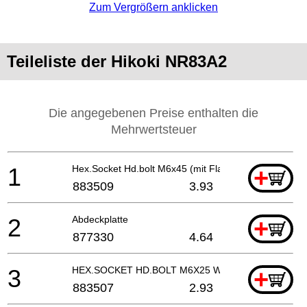
Zum Vergrößern anklicken
Teileliste der Hikoki NR83A2
Die angegebenen Preise enthalten die
Mehrwertsteuer
1
Hex.Socket Hd.bolt M6x45 (mit Flansch)
+
883509
3.93
2
Abdeckplatte
+
877330
4.64
3
HEX.SOCKET HD.BOLT M6X25 W/WASHER
+
883507
2.93