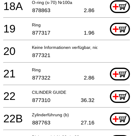
18A
O-ring (s-70) Nr100a
+
878863
2.86
19
Ring
+
877317
1.96
20
Keine Informationen verfügbar, nicht bestellbar
877321
21
Ring
+
877322
2.86
22
CILINDER GUIDE
+
877310
36.32
22B
Zylinderführung (b)
+
887763
27.16