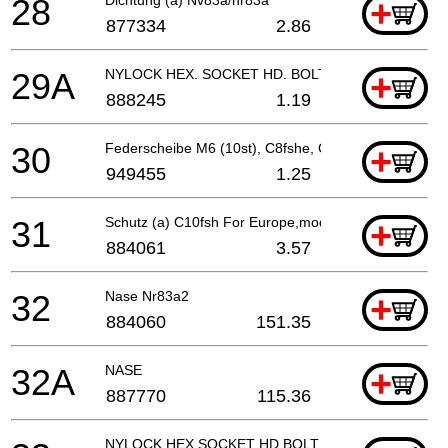
28
+
877334
2.86
29A
NYLOCK HEX. SOCKET HD. BOLT M6X18
+
888245
1.19
30
Federscheibe M6 (10st), C8fshe, C8fse, Cg18dal, C
+
949455
1.25
31
Schutz (a) C10fsh For Europe,model (s)
+
884061
3.57
32
Nase Nr83a2
+
884060
151.35
32A
NASE
+
887770
115.36
NYLOCK HEX.SOCKET HD.BOLT M8X22