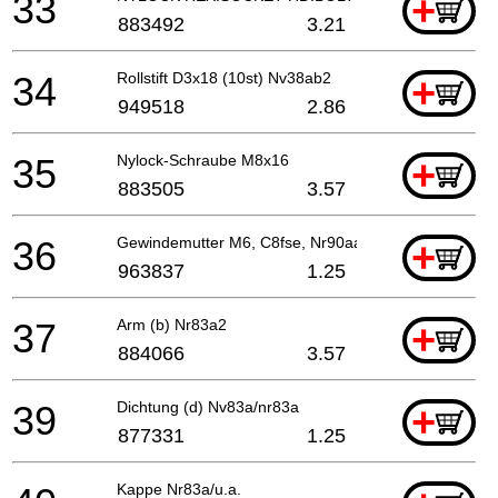
33
+
883492
3.21
34
Rollstift D3x18 (10st) Nv38ab2
+
949518
2.86
35
Nylock-Schraube M8x16
+
883505
3.57
36
Gewindemutter M6, C8fse, Nr90aa
+
963837
1.25
37
Arm (b) Nr83a2
+
884066
3.57
39
Dichtung (d) Nv83a/nr83a
+
877331
1.25
Kappe Nr83a/u.a.