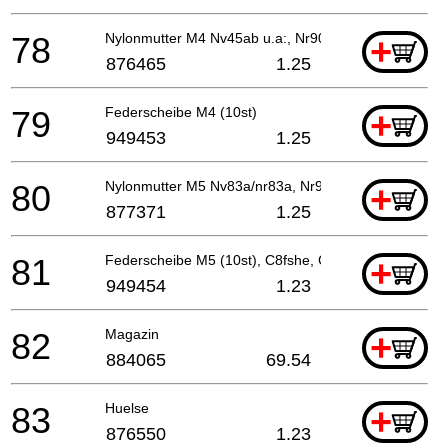
78
Nylonmutter M4 Nv45ab u.a:, Nr90aa
+
876465
1.25
79
Federscheibe M4 (10st)
+
949453
1.25
80
Nylonmutter M5 Nv83a/nr83a, Nr90aa
+
877371
1.25
81
Federscheibe M5 (10st), C8fshe, C8fse
+
949454
1.23
82
Magazin
+
884065
69.54
83
Huelse
+
876550
1.23