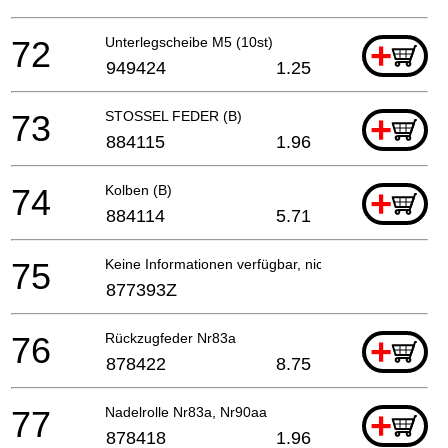
72
Unterlegscheibe M5 (10st)
+
949424
1.25
73
STOSSEL FEDER (B)
+
884115
1.96
74
Kolben (B)
+
884114
5.71
75
Keine Informationen verfügbar, nicht bestellbar
877393Z
76
Rückzugfeder Nr83a
+
878422
8.75
77
Nadelrolle Nr83a, Nr90aa
+
878418
1.96