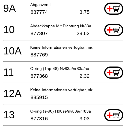
9A
Abgasventil
+
887774
3.75
10
Abdeckkappe Mit Dichtung Nr83a (inkl.pos.nr.9a) I
+
877307
29.62
10A
Keine Informationen verfügbar, nicht bestellbar
887769
11
O-ring (1ap-48) Nv83a/nr83a/aa
+
877368
2.32
12A
Keine Informationen verfügbar, nicht bestellbar
885915
13
O-ring (s-90) H90se/nv83a/nr83a
+
877316
3.03