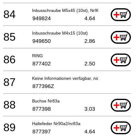
84
Inbusschraube M5x45 (10st), Nr90aa
+
949824
4.64
85
Inbusschraube M4x15 (10st)
+
949650
2.86
86
RING
+
877402
2.50
87
Keine Informationen verfügbar, nicht bestellbar
877396Z
88
Buchse Nr83a
+
877398
3.03
89
Haltefeder Nr90a2/nr83a
+
877397
4.64