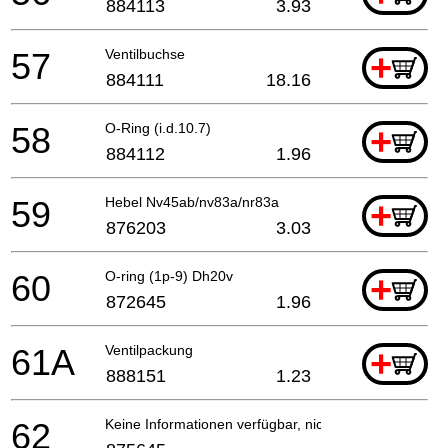
884113
3.93
57
Ventilbuchse
+
884111
18.16
58
O-Ring (i.d.10.7)
+
884112
1.96
59
Hebel Nv45ab/nv83a/nr83a
+
876203
3.03
60
O-ring (1p-9) Dh20v
+
872645
1.96
61A
Ventilpackung
+
888151
1.23
62
Keine Informationen verfügbar, nicht bestellbar