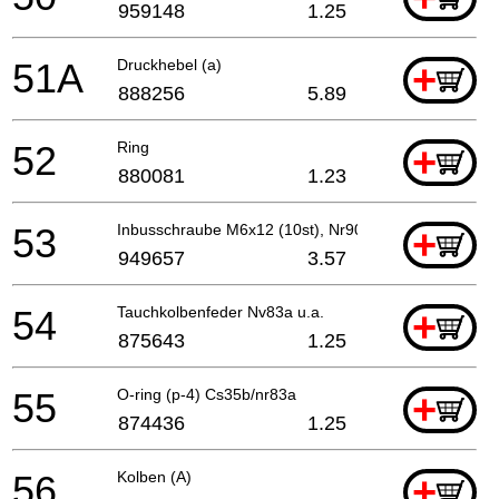
959148
1.25
51A
Druckhebel (a)
+
888256
5.89
52
Ring
+
880081
1.23
53
Inbusschraube M6x12 (10st), Nr90aa
+
949657
3.57
54
Tauchkolbenfeder Nv83a u.a.
+
875643
1.25
55
O-ring (p-4) Cs35b/nr83a
+
874436
1.25
56
Kolben (A)
+