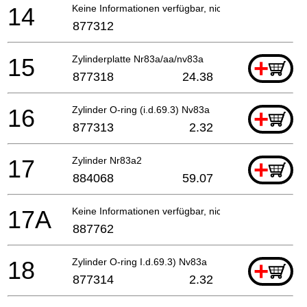
14
Keine Informationen verfügbar, nicht bestellbar
877312
15
Zylinderplatte Nr83a/aa/nv83a
+
877318
24.38
16
Zylinder O-ring (i.d.69.3) Nv83a
+
877313
2.32
17
Zylinder Nr83a2
+
884068
59.07
17A
Keine Informationen verfügbar, nicht bestellbar
887762
18
Zylinder O-ring I.d.69.3) Nv83a
+
877314
2.32