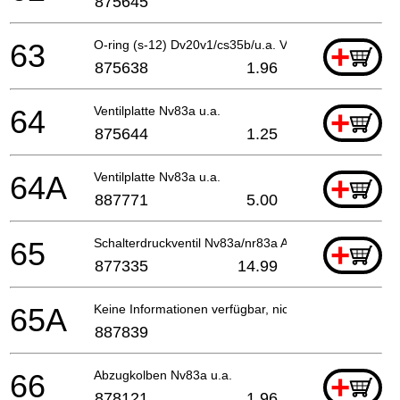
875645
63
O-ring (s-12) Dv20v1/cs35b/u.a. Vb16y
+
875638
1.96
64
Ventilplatte Nv83a u.a.
+
875644
1.25
64A
Ventilplatte Nv83a u.a.
+
887771
5.00
65
Schalterdruckventil Nv83a/nr83a Alte Art.nr.87673
+
877335
14.99
65A
Keine Informationen verfügbar, nicht bestellbar
887839
66
Abzugkolben Nv83a u.a.
+
878121
1.96