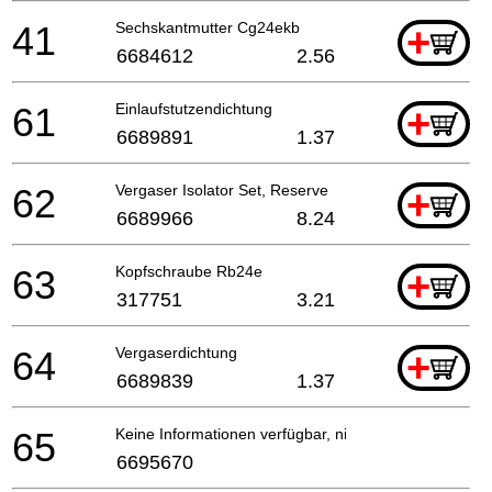
41
Sechskantmutter Cg24ekb
+
6684612
2.56
61
Einlaufstutzendichtung
+
6689891
1.37
62
Vergaser Isolator Set, Reserve
+
6689966
8.24
63
Kopfschraube Rb24e
+
317751
3.21
64
Vergaserdichtung
+
6689839
1.37
65
Keine Informationen verfügbar, nicht bestellbar
6695670