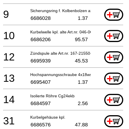
9
Sicherungsring f. Kolbenbolzen alte Art.nr. 039-0
+
6686028
1.37
10
Kurbelwelle kpl. alte Art.nr. 046-065a-80
+
6686206
95.57
12
Zündspule alte Art.nr. 167-21550-81
+
6695939
45.53
13
Hochspannungsschraube 4x18ws alte Art.nr. 994-160
+
6695407
1.37
14
Isolierte Röhre Cg24ekb
+
6684597
2.56
31
Kurbelgehäuse kpl.
+
6686576
47.88