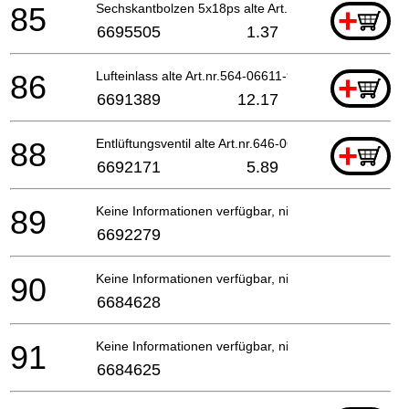
85
Sechskantbolzen 5x18ps alte Art.nr. 994-63050-185
+
6695505
1.37
86
Lufteinlass alte Art.nr.564-06611-90 Includ.135,1
+
6691389
12.17
88
Entlüftungsventil alte Art.nr.646-06612-90 For Au
+
6692171
5.89
89
Keine Informationen verfügbar, nicht bestellbar
6692279
90
Keine Informationen verfügbar, nicht bestellbar
6684628
91
Keine Informationen verfügbar, nicht bestellbar
6684625