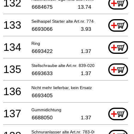
132
+
6684675
13.74
133
Seilhaspel Starter alte Art.nr. 774-06097-20
+
6693066
3.93
134
Ring
+
6693422
1.37
135
Stellschraube alte Art.nr. 839-02010-20 Till 7.20
+
6693633
1.37
136
Nicht mehr lieferbar, kein Ersatz
6693405
137
Gummidichtung
+
6688050
1.37
Schnuranlasser alte Art.nr. 783-06097-20 Till 7.2