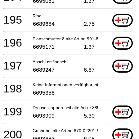
6695051
1.37
195
Ring
+
6689684
2.75
196
Flanschmutter 8 alte Art.nr. 991-83080-001
+
6695171
1.37
197
Anschlussflansch
+
6689247
6.87
198
Keine Informationen verfügbar, nicht bestellbar
6695358
199
Drosselklappen-seil alte Art.nr.885-0650a-80
+
6693909
5.30
200
Gashebel alte Art.nr. 870-02201-91
+
6693683
6.08