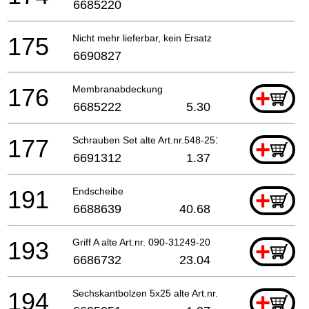
6685220
175
Nicht mehr lieferbar, kein Ersatz
6690827
176
Membranabdeckung
+
6685222
5.30
177
Schrauben Set alte Art.nr.548-25101-20
+
6691312
1.37
191
Endscheibe
+
6688639
40.68
193
Griff A alte Art.nr. 090-31249-20
+
6686732
23.04
194
Sechskantbolzen 5x25 alte Art.nr. 990-51050-253
+