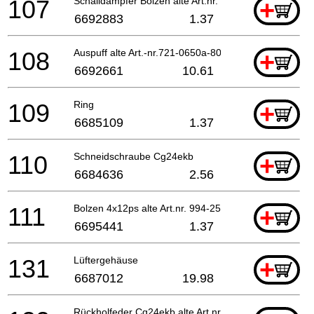
107
Schalldämpfer Bolzen alte Art.nr. 751-04200-20 Fo
+
6692883
1.37
108
Auspuff alte Art.-nr.721-0650a-80
+
6692661
10.61
109
Ring
+
6685109
1.37
110
Schneidschraube Cg24ekb
+
6684636
2.56
111
Bolzen 4x12ps alte Art.nr. 994-25040-128
+
6695441
1.37
131
Lüftergehäuse
+
6687012
19.98
Rückholfeder Cg24ekb alte Art.nr. 783-0720f-20 Ti