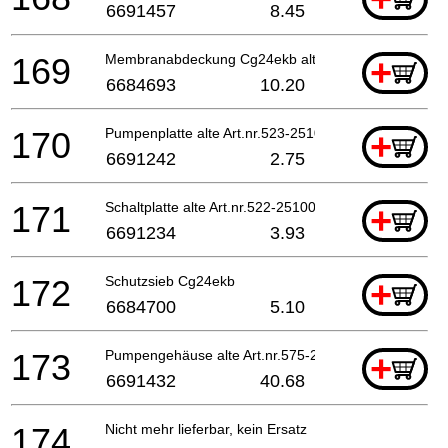
6691457
8.45
169
Membranabdeckung Cg24ekb alte Art.nr.576-25100-2
+
6684693
10.20
170
Pumpenplatte alte Art.nr.523-25100-20
+
6691242
2.75
171
Schaltplatte alte Art.nr.522-25100-20
+
6691234
3.93
172
Schutzsieb Cg24ekb
+
6684700
5.10
173
Pumpengehäuse alte Art.nr.575-25152-80 Till U1005
+
6691432
40.68
174
Nicht mehr lieferbar, kein Ersatz