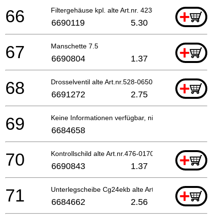
66
Filtergehäuse kpl. alte Art.nr. 423-06500-81
+
6690119
5.30
67
Manschette 7.5
+
6690804
1.37
68
Drosselventil alte Art.nr.528-06500-20 Till B0286
+
6691272
2.75
69
Keine Informationen verfügbar, nicht bestellbar
6684658
70
Kontrollschild alte Art.nr.476-01700-20
+
6690843
1.37
71
Unterlegscheibe Cg24ekb alte Art.nr. 992-01050-01
+
6684662
2.56