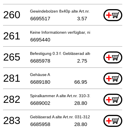
260
Gewindebolzen 8x40p alte Art.nr. 994-73084-013
+
6695517
3.57
261
Keine Informationen verfügbar, nicht bestellbar
6695440
265
Befestigung 0.3 f. Gebläserad alte Art.nr. 034-31
+
6685978
2.75
281
Gehäuse A
+
6689180
66.95
282
Spiralkammer A alte Art.nr. 310-31249-20
+
6689002
28.80
283
Gebläserad A alte Art.nr. 031-31249-20
+
6685958
28.80