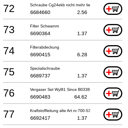
72
Schraube Cg24ekb nicht mehr lieferbar! alte Art.n
+
6684660
2.56
73
Filter Schwamm
+
6690364
1.37
74
Filterabdeckung
+
6690415
6.28
75
Spezialschraube
+
6689737
1.37
76
Vergaser Set Wyl81 Since B033801
+
6690483
64.62
77
Kraftstoffleitung alte Art.nr.700-53005-13 Till R
+
6692417
1.37