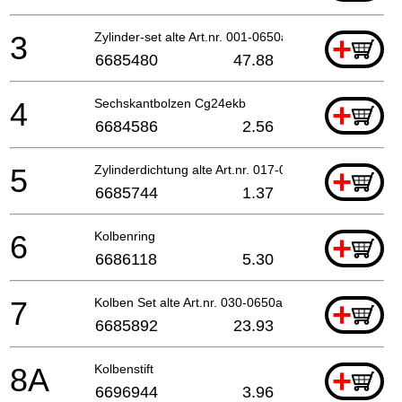
3
Zylinder-set alte Art.nr. 001-0650a-90
+
6685480
47.88
4
Sechskantbolzen Cg24ekb
+
6684586
2.56
5
Zylinderdichtung alte Art.nr. 017-06500-20
+
6685744
1.37
6
Kolbenring
+
6686118
5.30
7
Kolben Set alte Art.nr. 030-0650a-90 Includ.16,17
+
6685892
23.93
8A
Kolbenstift
+
6696944
3.96