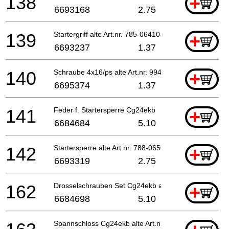
138
+
6693168
2.75
139
Startergriff alte Art.nr. 785-06410-20
+
6693237
1.37
140
Schraube 4x16/ps alte Art.nr. 994-15040-162
+
6695374
1.37
141
Feder f. Startersperre Cg24ekb
+
6684684
5.10
142
Startersperre alte Art.nr. 788-06500-20
+
6693319
2.75
162
Drosselschrauben Set Cg24ekb alte Art.nr. 548-251
+
6684698
5.10
Spannschloss Cg24ekb alte Art.nr. 539-25120-20