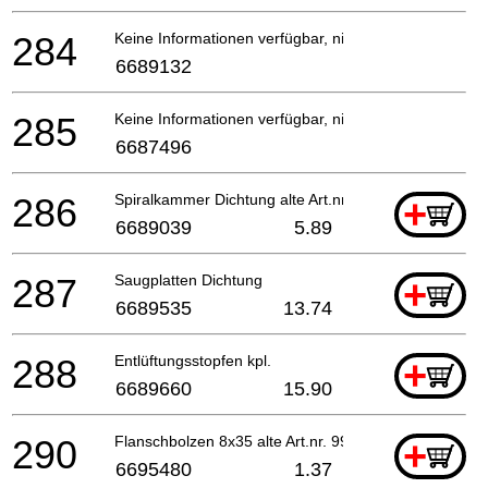
284
Keine Informationen verfügbar, nicht bestellbar
6689132
285
Keine Informationen verfügbar, nicht bestellbar
6687496
286
Spiralkammer Dichtung alte Art.nr. 311-31249-20
+
6689039
5.89
287
Saugplatten Dichtung
+
6689535
13.74
288
Entlüftungsstopfen kpl.
+
6689660
15.90
290
Flanschbolzen 8x35 alte Art.nr. 994-51080-350
+
6695480
1.37