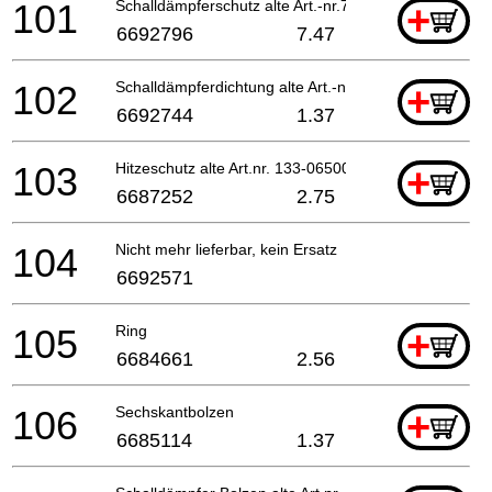
101
Schalldämpferschutz alte Art.-nr.738-0650a-20
+
6692796
7.47
102
Schalldämpferdichtung alte Art.-nr.737-06500-20
+
6692744
1.37
103
Hitzeschutz alte Art.nr. 133-06500-20
+
6687252
2.75
104
Nicht mehr lieferbar, kein Ersatz
6692571
105
Ring
+
6684661
2.56
106
Sechskantbolzen
+
6685114
1.37