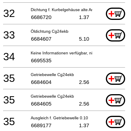
32
Dichtung f. Kurbelgehäuse alte Art.nr. 090-06500-
+
6686720
1.37
33
Öldichtung Cg24ekb
+
6684607
5.10
34
Keine Informationen verfügbar, nicht bestellbar
6695535
35
Getriebewelle Cg24ekb
+
6684604
2.56
35
Getriebewelle Cg24ekb
+
6684605
2.56
35
Ausgleich f. Getriebewelle 0.10
+
6689177
1.37