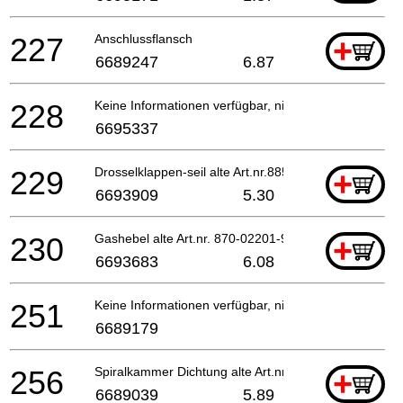
227
Anschlussflansch
+
6689247
6.87
228
Keine Informationen verfügbar, nicht bestellbar
6695337
229
Drosselklappen-seil alte Art.nr.885-0650a-80
+
6693909
5.30
230
Gashebel alte Art.nr. 870-02201-91
+
6693683
6.08
251
Keine Informationen verfügbar, nicht bestellbar
6689179
256
Spiralkammer Dichtung alte Art.nr. 311-31249-20
+
6689039
5.89