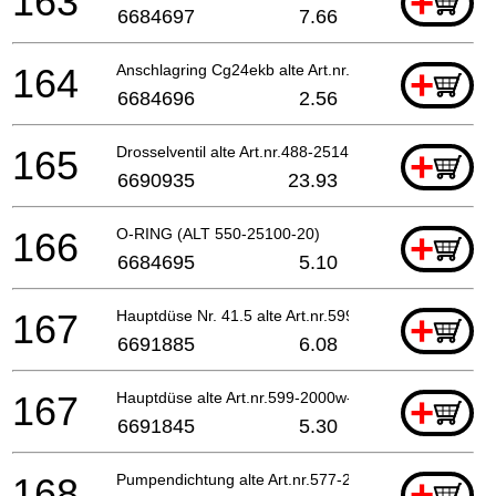
163
+
6684697
7.66
164
Anschlagring Cg24ekb alte Art.nr. 489-25100-20
+
6684696
2.56
165
Drosselventil alte Art.nr.488-25146-80 Till B0338
+
6690935
23.93
166
O-RING (ALT 550-25100-20)
+
6684695
5.10
167
Hauptdüse Nr. 41.5 alte Art.nr.599-200aw-41 Till
+
6691885
6.08
167
Hauptdüse alte Art.nr.599-2000w-40 Till B023800
+
6691845
5.30
168
Pumpendichtung alte Art.nr.577-25100-20
+