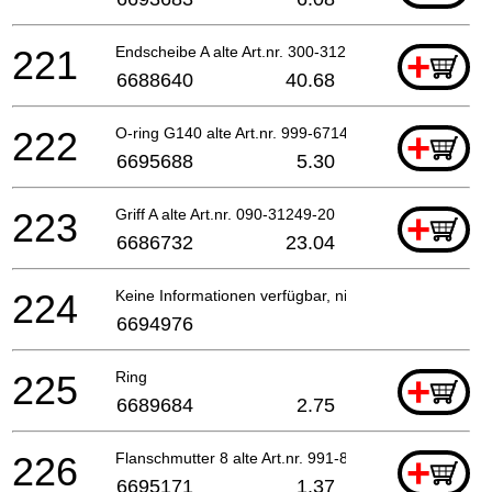
221
Endscheibe A alte Art.nr. 300-31249-20
+
6688640
40.68
222
O-ring G140 alte Art.nr. 999-67140-010
+
6695688
5.30
223
Griff A alte Art.nr. 090-31249-20
+
6686732
23.04
224
Keine Informationen verfügbar, nicht bestellbar
6694976
225
Ring
+
6689684
2.75
226
Flanschmutter 8 alte Art.nr. 991-83080-001
+
6695171
1.37