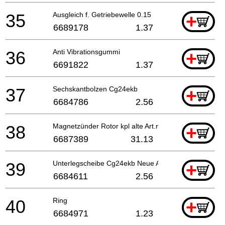
35
Ausgleich f. Getriebewelle 0.15
+
6689178
1.37
36
Anti Vibrationsgummi
+
6691822
1.37
37
Sechskantbolzen Cg24ekb
+
6684786
2.56
38
Magnetzünder Rotor kpl alte Art.nr. 155-21523-80
+
6687389
31.13
39
Unterlegscheibe Cg24ekb Neue Art.nr. 6684611
+
6684611
2.56
40
Ring
+
6684971
1.23