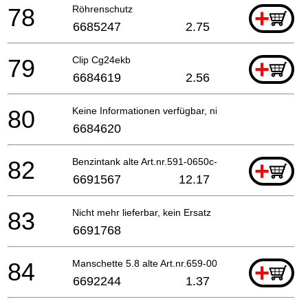
78
Röhrenschutz
+
6685247
2.75
79
Clip Cg24ekb
+
6684619
2.56
80
Keine Informationen verfügbar, nicht bestellbar
6684620
82
Benzintank alte Art.nr.591-0650c-21 Since V169301
+
6691567
12.17
83
Nicht mehr lieferbar, kein Ersatz
6691768
84
Manschette 5.8 alte Art.nr.659-00801-20 Till G103
+
6692244
1.37