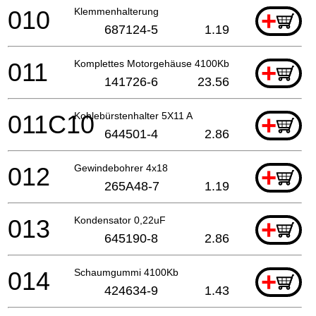
010
Klemmenhalterung
+
687124-5
1.19
011
Komplettes Motorgehäuse 4100Kb
+
141726-6
23.56
011C10
Kohlebürstenhalter 5X11 A
+
644501-4
2.86
012
Gewindebohrer 4x18
+
265A48-7
1.19
013
Kondensator 0,22uF
+
645190-8
2.86
014
Schaumgummi 4100Kb
+
424634-9
1.43