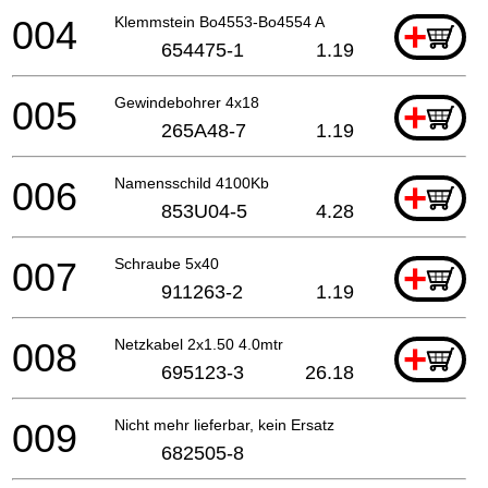
004
Klemmstein Bo4553-Bo4554 A
+
654475-1
1.19
005
Gewindebohrer 4x18
+
265A48-7
1.19
006
Namensschild 4100Kb
+
853U04-5
4.28
007
Schraube 5x40
+
911263-2
1.19
008
Netzkabel 2x1.50 4.0mtr
+
695123-3
26.18
009
Nicht mehr lieferbar, kein Ersatz
682505-8