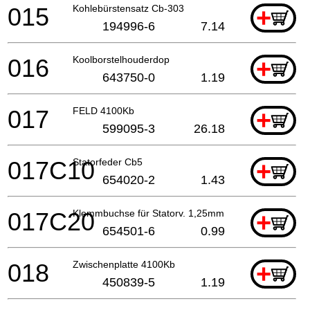
015
Kohlebürstensatz Cb-303
+
194996-6
7.14
016
Koolborstelhouderdop
+
643750-0
1.19
017
FELD 4100Kb
+
599095-3
26.18
017C10
Statorfeder Cb5
+
654020-2
1.43
017C20
Klemmbuchse für Statorv. 1,25mm
+
654501-6
0.99
018
Zwischenplatte 4100Kb
+
450839-5
1.19