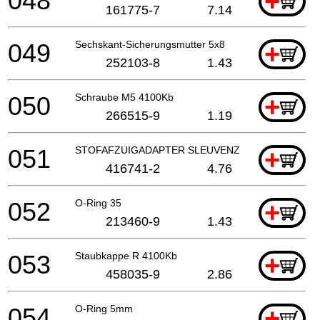
048
+
161775-7
7.14
049
Sechskant-Sicherungsmutter 5x8
+
252103-8
1.43
050
Schraube M5 4100Kb
+
266515-9
1.19
051
STOFAFZUIGADAPTER SLEUVENZAAG
+
416741-2
4.76
052
O-Ring 35
+
213460-9
1.43
053
Staubkappe R 4100Kb
+
458035-9
2.86
054
O-Ring 5mm
+