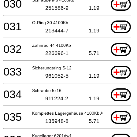
030
+
251586-9
1.19
031
O-Ring 30 4100Kb
+
213444-7
1.19
032
Zahnrad 44 4100Kb
+
226696-1
5.71
033
Sicherungsring S-12
+
961052-5
1.19
034
Schraube 5x16
+
911224-2
1.19
035
Komplettes Lagergehäuse 4100Kb A
+
135948-8
5.71
Kugellager 6201dw1