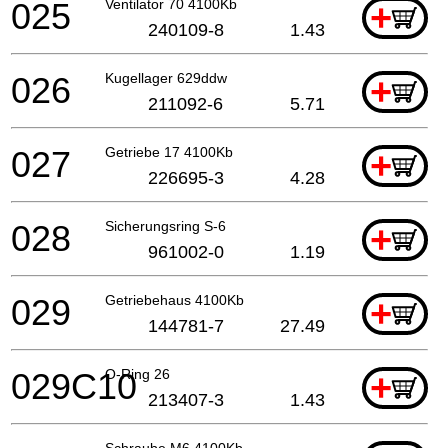
025
Ventilator 70 4100Kb
+
240109-8
1.43
026
Kugellager 629ddw
+
211092-6
5.71
027
Getriebe 17 4100Kb
+
226695-3
4.28
028
Sicherungsring S-6
+
961002-0
1.19
029
Getriebehaus 4100Kb
+
144781-7
27.49
029C10
O-Ring 26
+
213407-3
1.43
Schraube M6 4100Kb