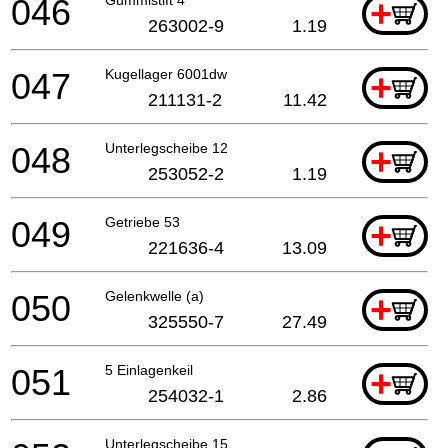
046
+
263002-9
1.19
047
Kugellager 6001dw
+
211131-2
11.42
048
Unterlegscheibe 12
+
253052-2
1.19
049
Getriebe 53
+
221636-4
13.09
050
Gelenkwelle (a)
+
325550-7
27.49
051
5 Einlagenkeil
+
254032-1
2.86
Unterlegscheibe 15