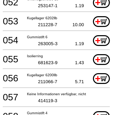
052
+
253147-1
1.19
053
Kugellager 6202llb
+
211228-7
10.00
054
Gummistift 6
+
263005-3
1.19
055
Isolierring
+
681623-9
1.43
056
Kugellager 6200llb
+
211066-7
5.71
057
Keine Informationen verfügbar, nicht bestellbar
414119-3
Gummistift 4