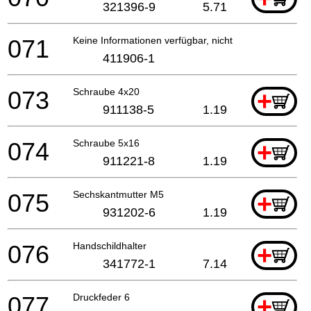
321396-9
5.71
071
Keine Informationen verfügbar, nicht bestellbar
411906-1
073
Schraube 4x20
+
911138-5
1.19
074
Schraube 5x16
+
911221-8
1.19
075
Sechskantmutter M5
+
931202-6
1.19
076
Handschildhalter
+
341772-1
7.14
077
Druckfeder 6
+