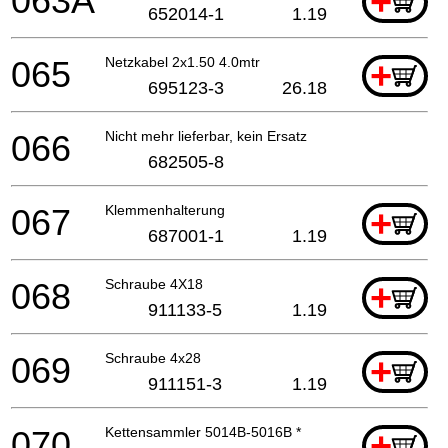
063A
+
652014-1
1.19
065
Netzkabel 2x1.50 4.0mtr
+
695123-3
26.18
066
Nicht mehr lieferbar, kein Ersatz
682505-8
067
Klemmenhalterung
+
687001-1
1.19
068
Schraube 4X18
+
911133-5
1.19
069
Schraube 4x28
+
911151-3
1.19
070
Kettensammler 5014B-5016B *
+