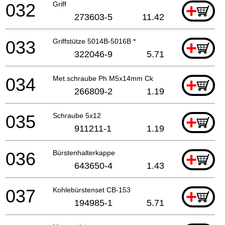
032
Griff
+
273603-5
11.42
033
Griffstütze 5014B-5016B *
+
322046-9
5.71
034
Met.schraube Ph M5x14mm Ck
+
266809-2
1.19
035
Schraube 5x12
+
911211-1
1.19
036
Bürstenhalterkappe
+
643650-4
1.43
037
Kohlebürstenset CB-153
+
194985-1
5.71