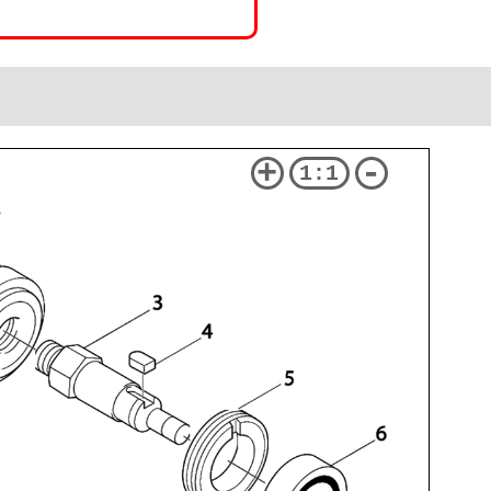
+
-
1:1