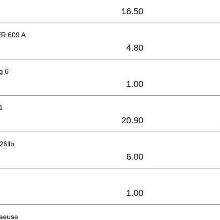
16.50
R 609 A
4.80
g 6
1.00
1
20.90
26llb
6.00
1.00
haeuse