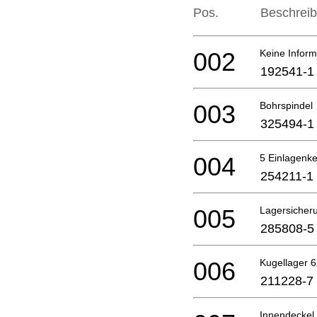
Pos.
Beschrei
002
Keine Inform
192541-1
003
Bohrspindel
325494-1
004
5 Einlagenke
254211-1
005
Lagersicher
285808-5
006
Kugellager 6
211228-7
Innendeckel