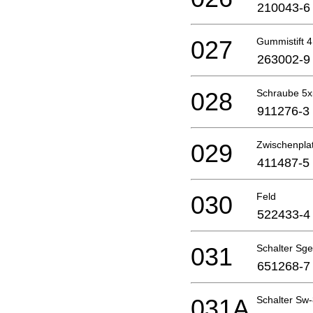
210043-6
027
Gummistift 4
263002-9
028
Schraube 5
911276-3
029
Zwischenpla
411487-5
030
Feld
522433-4
031
Schalter Sge
651268-7
031A
Schalter Sw