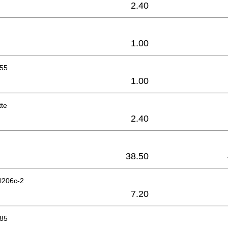
2.40
1.00
x55
1.00
tte
2.40
38.50
l206c-2
7.20
-85