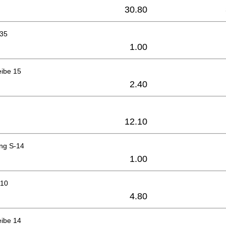
30.80
x35
1.00
eibe 15
2.40
12.10
ing S-14
1.00
810
4.80
eibe 14