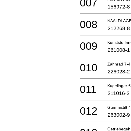
007
156972-8
008
NAALDLAGE
212268-8
009
Kunststoffrin
261008-1
010
Zahnrad 7-4
226028-2
011
Kugellager 6
211016-2
012
Gummistift 4
263002-9
Getriebege