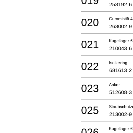
019
253192-6
020
Gummistift 4
263002-9
021
Kugellager 6
210043-6
022
Isolierring
681613-2
023
Anker
512608-3
025
Staubschutz
213002-9
026
Kugellager 6