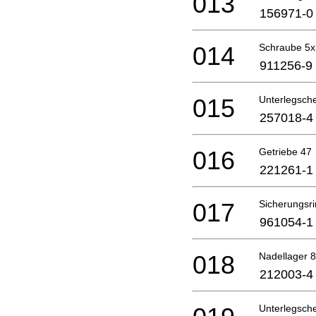
013
156971-0
014
Schraube 5
911256-9
015
Unterlegsch
257018-4
016
Getriebe 47
221261-1
017
Sicherungsr
961054-1
018
Nadellager 
212003-4
Unterlegsch