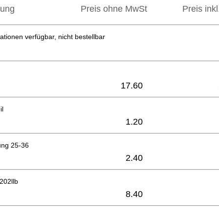
bung
Preis ohne MwSt
Preis ink
ationen verfügbar, nicht bestellbar
17.60
il
1.20
ung 25-36
2.40
202llb
8.40