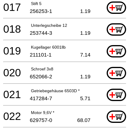
017
Stift 5
+
256253-1
1.19
018
Unterlegscheibe 12
+
253744-3
1.19
019
Kugellager 6001llb
+
211101-1
7.14
020
Schroef 3x8
+
652066-2
1.19
021
Getriebegehäuse 6503D *
+
417284-7
5.71
022
Motor 9,6V *
+
629757-0
68.07