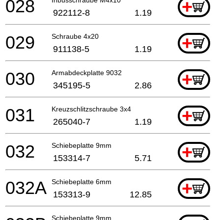
028
+
922112-8
1.19
029
Schraube 4x20
+
911138-5
1.19
030
Armabdeckplatte 9032
+
345195-5
2.86
031
Kreuzschlitzschraube 3x4
+
265040-7
1.19
032
Schiebeplatte 9mm
+
153314-7
5.71
032A
Schiebeplatte 6mm
+
153313-9
12.85
Schiebeplatte 9mm