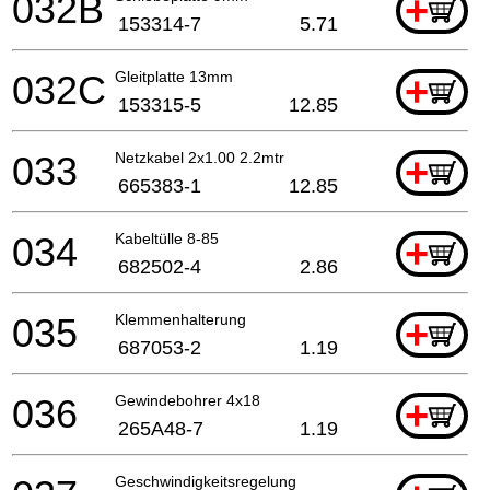
032B
+
153314-7
5.71
032C
Gleitplatte 13mm
+
153315-5
12.85
033
Netzkabel 2x1.00 2.2mtr
+
665383-1
12.85
034
Kabeltülle 8-85
+
682502-4
2.86
035
Klemmenhalterung
+
687053-2
1.19
036
Gewindebohrer 4x18
+
265A48-7
1.19
Geschwindigkeitsregelung