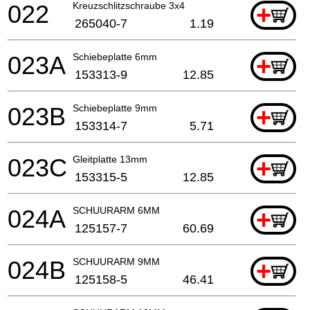
022
Kreuzschlitzschraube 3x4
+
265040-7
1.19
023A
Schiebeplatte 6mm
+
153313-9
12.85
023B
Schiebeplatte 9mm
+
153314-7
5.71
023C
Gleitplatte 13mm
+
153315-5
12.85
024A
SCHUURARM 6MM
+
125157-7
60.69
024B
SCHUURARM 9MM
+
125158-5
46.41