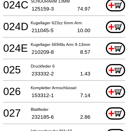
024C
SCHUURARM 13MM
+
125159-3
74.97
024D
Kugellager 623zz 6mm Arm
+
211045-5
10.00
024E
Kugellager 6694llu Arm 9-13mm
+
210209-8
8.57
025
Druckfeder 6
+
233332-2
1.43
026
Kompletter Armschlüssel
+
153312-1
7.14
027
Blattfeder
+
232185-6
2.86
Inbusschraube M4x10