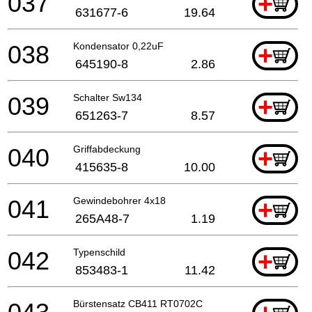
037
+
631677-6
19.64
038
Kondensator 0,22uF
+
645190-8
2.86
039
Schalter Sw134
+
651263-7
8.57
040
Griffabdeckung
+
415635-8
10.00
041
Gewindebohrer 4x18
+
265A48-7
1.19
042
Typenschild
+
853483-1
11.42
Bürstensatz CB411 RT0702C