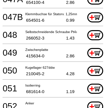
654100-4
2.86
047B
Klemmbuchse für Statorv. 1,25mm
+
654501-6
0.99
048
Selbstschneidende Schraube Pt4x60
+
266052-3
1.43
049
Zwischenplatte
+
415634-0
2.86
050
Kugellager 627ddw
+
210045-2
4.28
051
Isolierring
+
681614-0
1.19
052
Anker
+