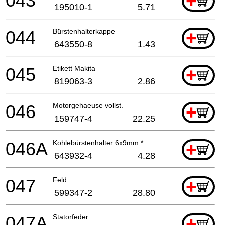
043
+
195010-1
5.71
044
Bürstenhalterkappe
+
643550-8
1.43
045
Etikett Makita
+
819063-3
2.86
046
Motorgehaeuse vollst.
+
159747-4
22.25
046A
Kohlebürstenhalter 6x9mm *
+
643932-4
4.28
047
Feld
+
599347-2
28.80
047A
Statorfeder
+