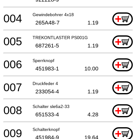
004
Gewindebohrer 4x18
+
265A48-7
1.19
005
TREKONTLASTER PS001G
+
687261-5
1.19
006
Sperrknopf
+
451983-1
10.00
007
Druckfeder 4
+
233054-4
1.19
008
Schalter sle6a2-33
+
651533-4
4.28
009
Schalterknopf
+
451984-9
19.64