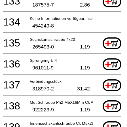
133
+
187575-7
2.86
134
Keine Informationen verfügbar, nicht bestellbar
454249-8
135
Sechskantschraube 4x20
+
265493-0
1.19
136
Sprengring E-4
+
961011-9
1.19
137
Verbindungsstück
+
318970-2
31.42
138
Met.Schraube Ph2 M5X16Mm Ck A
+
922223-9
1.19
139
Innensechskantschraube Ck M5x25mm