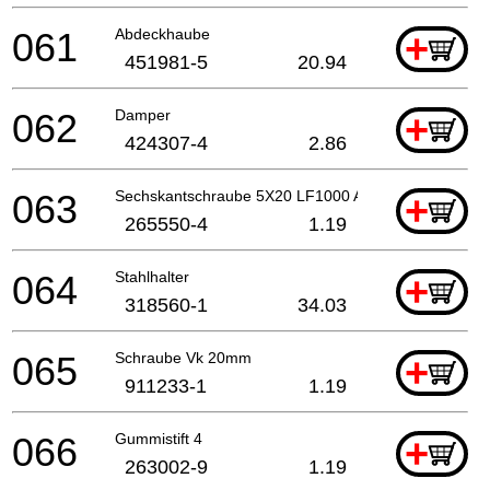
061
Abdeckhaube
+
451981-5
20.94
062
Damper
+
424307-4
2.86
063
Sechskantschraube 5X20 LF1000 A
+
265550-4
1.19
064
Stahlhalter
+
318560-1
34.03
065
Schraube Vk 20mm
+
911233-1
1.19
066
Gummistift 4
+
263002-9
1.19