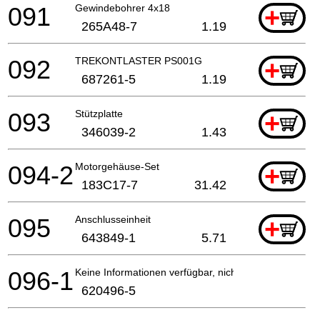
091
Gewindebohrer 4x18
+
265A48-7
1.19
092
TREKONTLASTER PS001G
+
687261-5
1.19
093
Stützplatte
+
346039-2
1.43
094-2
Motorgehäuse-Set
+
183C17-7
31.42
095
Anschlusseinheit
+
643849-1
5.71
096-1
Keine Informationen verfügbar, nicht bestellbar
620496-5