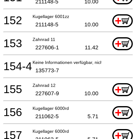
211148-5
10.00
152
Kugellager 6001zz
+
211148-5
10.00
153
Zahnrad 11
+
227606-1
11.42
154-4
Keine Informationen verfügbar, nicht bestellbar
135773-7
155
Zahnrad 12
+
227607-9
10.00
156
Kugellager 6000rd
+
211062-5
5.71
157
Kugellager 6000rd
+