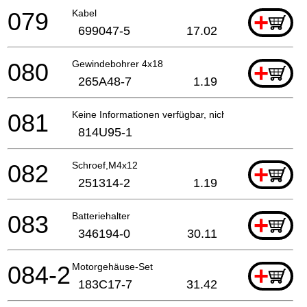
079
Kabel
+
699047-5
17.02
080
Gewindebohrer 4x18
+
265A48-7
1.19
081
Keine Informationen verfügbar, nicht bestellbar
814U95-1
082
Schroef,M4x12
+
251314-2
1.19
083
Batteriehalter
+
346194-0
30.11
084-2
Motorgehäuse-Set
+
183C17-7
31.42