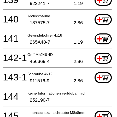
+
922241-7
1.19
140
Abdeckhaube
+
187575-7
2.86
141
Gewindebohrer 4x18
+
265A48-7
1.19
142-1
Griff Mh246.4D
+
456369-4
2.86
143-1
Schraube 4x12
+
911516-9
2.86
144
Keine Informationen verfügbar, nicht bestellbar
252190-7
145
Innensechskantschraube M8x8mm
+