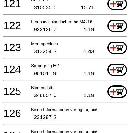
121
+
310535-6
15.71
122
Innensechskantschraube M4x16
+
922126-7
1.19
123
Montageblech
+
313254-3
1.43
124
Sprengring E-4
+
961011-9
1.19
125
Klemmplatte
+
346657-6
1.19
126
Keine Informationen verfügbar, nicht bestellbar
231297-2
Keine Informationen verfügbar, nicht bestellbar