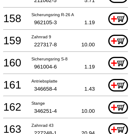
211062-5
5.71
158
Sicherungsring R-26 A
+
962105-3
1.19
159
Zahnrad 9
+
227317-8
10.00
160
Sicherungsring S-8
+
961004-6
1.19
161
Antriebsplatte
+
346658-4
1.43
162
Stange
+
346251-4
10.00
163
Zahnrad 43
+
227248-1
20.94