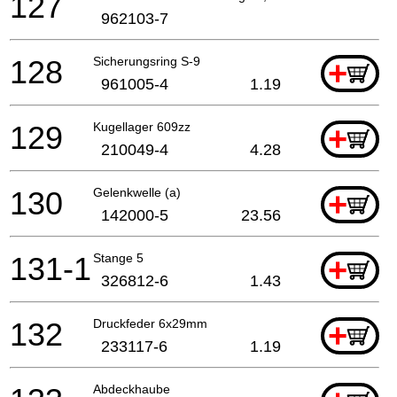
127
962103-7
128
Sicherungsring S-9
+
961005-4
1.19
129
Kugellager 609zz
+
210049-4
4.28
130
Gelenkwelle (a)
+
142000-5
23.56
131-1
Stange 5
+
326812-6
1.43
132
Druckfeder 6x29mm
+
233117-6
1.19
Abdeckhaube