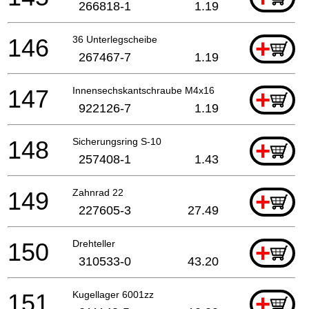
266818-1
1.19
146
36 Unterlegscheibe
+
267467-7
1.19
147
Innensechskantschraube M4x16
+
922126-7
1.19
148
Sicherungsring S-10
+
257408-1
1.43
149
Zahnrad 22
+
227605-3
27.49
150
Drehteller
+
310533-0
43.20
151
Kugellager 6001zz
+