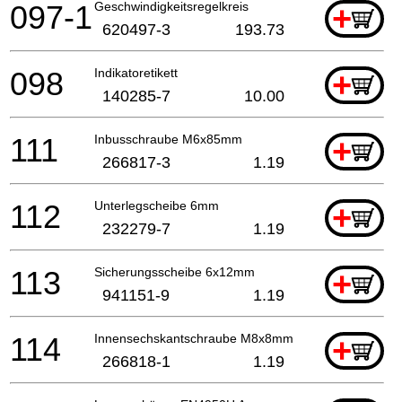
097-1
Geschwindigkeitsregelkreis
+
620497-3
193.73
098
Indikatoretikett
+
140285-7
10.00
111
Inbusschraube M6x85mm
+
266817-3
1.19
112
Unterlegscheibe 6mm
+
232279-7
1.19
113
Sicherungsscheibe 6x12mm
+
941151-9
1.19
114
Innensechskantschraube M8x8mm
+
266818-1
1.19