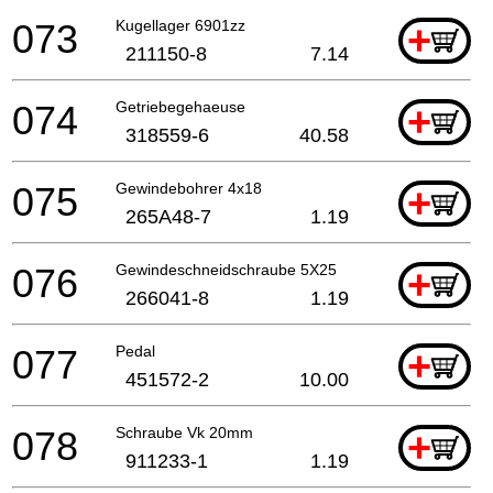
073
Kugellager 6901zz
+
211150-8
7.14
074
Getriebegehaeuse
+
318559-6
40.58
075
Gewindebohrer 4x18
+
265A48-7
1.19
076
Gewindeschneidschraube 5X25
+
266041-8
1.19
077
Pedal
+
451572-2
10.00
078
Schraube Vk 20mm
+
911233-1
1.19