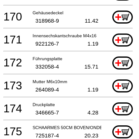
170
Gehäusedeckel
+
318968-9
11.42
171
Innensechskantschraube M4x16
+
922126-7
1.19
172
Führungsplatte
+
332058-4
15.71
173
Mutter M6x10mm
+
264089-4
1.19
174
Druckplatte
+
346665-7
4.28
175
SCHAARMES 50CM BOVEN/ONDER
+
725187-4
20.23