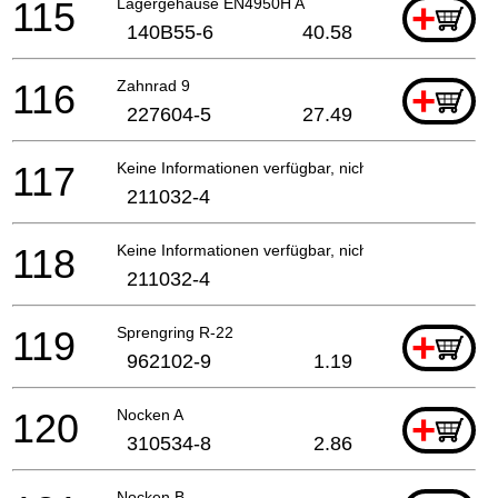
115
Lagergehäuse EN4950H A
+
140B55-6
40.58
116
Zahnrad 9
+
227604-5
27.49
117
Keine Informationen verfügbar, nicht bestellbar
211032-4
118
Keine Informationen verfügbar, nicht bestellbar
211032-4
119
Sprengring R-22
+
962102-9
1.19
120
Nocken A
+
310534-8
2.86
Nocken B