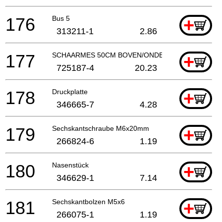
176
Bus 5
+
313211-1
2.86
177
SCHAARMES 50CM BOVEN/ONDER
+
725187-4
20.23
178
Druckplatte
+
346665-7
4.28
179
Sechskantschraube M6x20mm
+
266824-6
1.19
180
Nasenstück
+
346629-1
7.14
181
Sechskantbolzen M5x6
+
266075-1
1.19