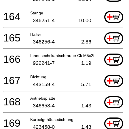
164
Stange
+
346251-4
10.00
165
Halter
+
346256-4
2.86
166
Innensechskantschraube Ck M5x25mm
+
922241-7
1.19
167
Dichtung
+
443159-4
5.71
168
Antriebsplatte
+
346658-4
1.43
169
Kurbelgehäusedichtung
+
423458-0
1.43