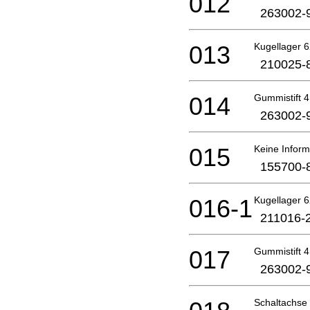
012
263002-
013
Kugellager 6
210025-
014
Gummistift 4
263002-
015
Keine Inform
155700-
016-1
Kugellager 6
211016-
017
Gummistift 4
263002-
Schaltachse