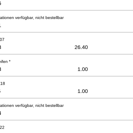
6
ationen verfügbar, nicht bestellbar
1
-07
3
26.40
ifen *
3
1.00
X18
5
1.00
ationen verfügbar, nicht bestellbar
4
x22