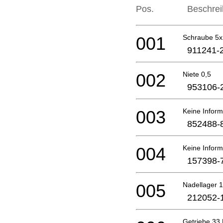
Pos.
Beschre
001
Schraube 5
911241-
002
Niete 0,5
953106-
003
Keine Inform
852488-
004
Keine Inform
157398-
005
Nadellager 
212052-
Getriebe 33