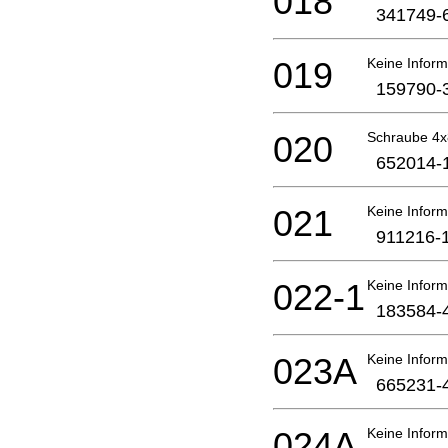
018
341749-
019
Keine Inform
159790-
020
Schraube 4x
652014-
021
Keine Inform
911216-
022-1
Keine Inform
183584-
023A
Keine Inform
665231-
024A
Keine Inform