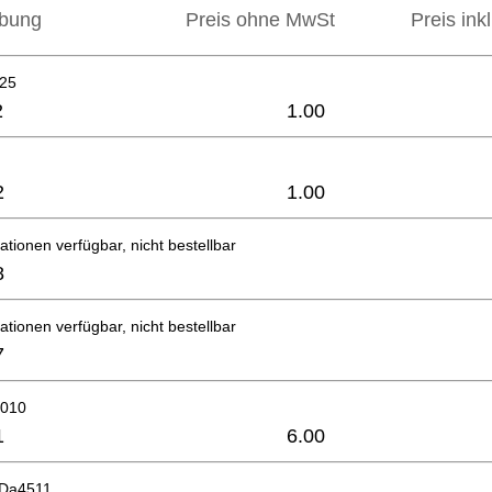
ibung
Preis ohne MwSt
Preis ink
x25
2
1.00
2
1.00
ationen verfügbar, nicht bestellbar
8
ationen verfügbar, nicht bestellbar
7
1010
1
6.00
 Da4511