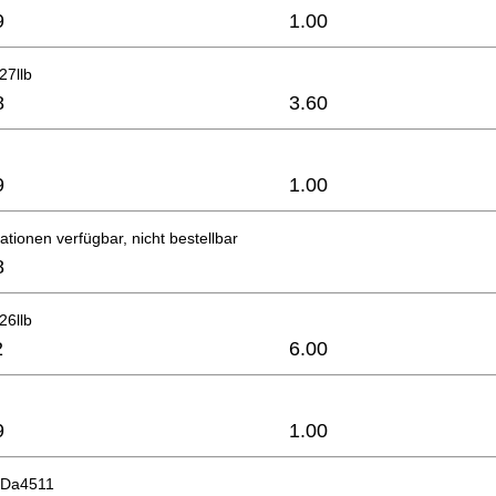
9
1.00
27llb
8
3.60
9
1.00
ationen verfügbar, nicht bestellbar
8
26llb
2
6.00
9
1.00
 Da4511