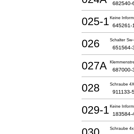
682540-
025-1
Keine Inform
645261-
026
Schalter Sw
651564-
027A
Klemmenstre
687000-
028
Schraube 4
911133-
029-1
Keine Inform
183584-
030
Schraube 4