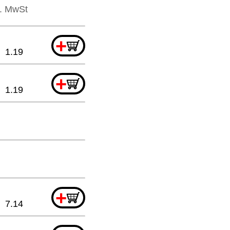
l. MwSt
+
1.19
+
1.19
+
7.14