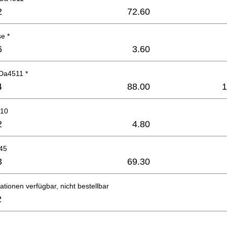
2
72.60
e *
6
3.60
Da4511 *
4
88.00
1
810
2
4.80
45
3
69.30
ationen verfügbar, nicht bestellbar
2