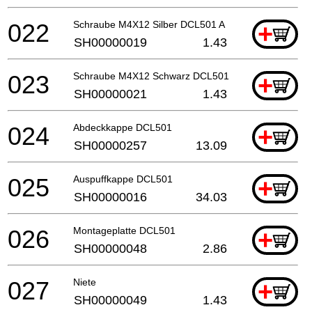
022
Schraube M4X12 Silber DCL501 A
+
SH00000019
1.43
023
Schraube M4X12 Schwarz DCL501
+
SH00000021
1.43
024
Abdeckkappe DCL501
+
SH00000257
13.09
025
Auspuffkappe DCL501
+
SH00000016
34.03
026
Montageplatte DCL501
+
SH00000048
2.86
027
Niete
+
SH00000049
1.43