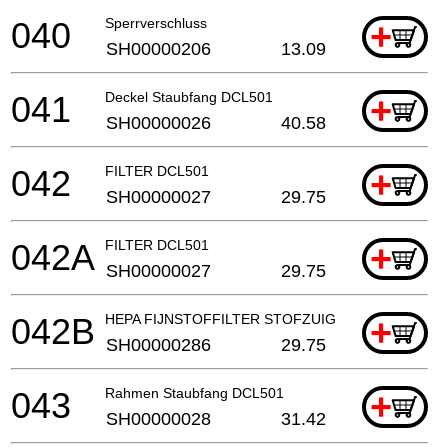
040
Sperrverschluss
+
SH00000206
13.09
041
Deckel Staubfang DCL501
+
SH00000026
40.58
042
FILTER DCL501
+
SH00000027
29.75
042A
FILTER DCL501
+
SH00000027
29.75
042B
HEPA FIJNSTOFFILTER STOFZUIGER
+
SH00000286
29.75
043
Rahmen Staubfang DCL501
+
SH00000028
31.42