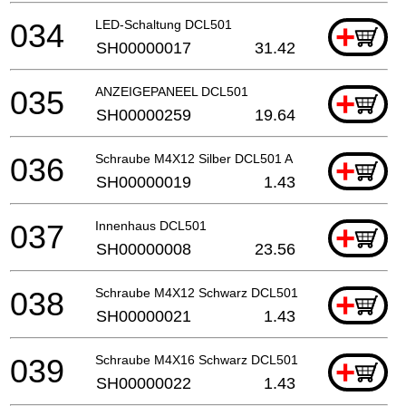
034
LED-Schaltung DCL501
+
SH00000017
31.42
035
ANZEIGEPANEEL DCL501
+
SH00000259
19.64
036
Schraube M4X12 Silber DCL501 A
+
SH00000019
1.43
037
Innenhaus DCL501
+
SH00000008
23.56
038
Schraube M4X12 Schwarz DCL501
+
SH00000021
1.43
039
Schraube M4X16 Schwarz DCL501
+
SH00000022
1.43