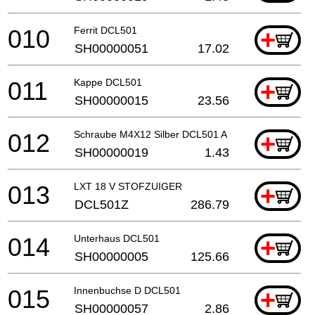
010
Ferrit DCL501
+
SH00000051
17.02
011
Kappe DCL501
+
SH00000015
23.56
012
Schraube M4X12 Silber DCL501 A
+
SH00000019
1.43
013
LXT 18 V STOFZUIGER
+
DCL501Z
286.79
014
Unterhaus DCL501
+
SH00000005
125.66
015
Innenbuchse D DCL501
+
SH00000057
2.86