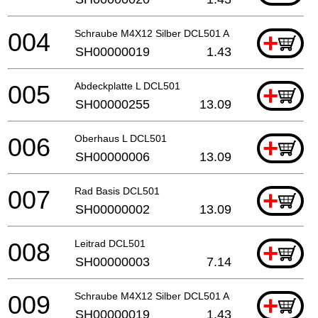
004
Schraube M4X12 Silber DCL501 A
+
SH00000019
1.43
005
Abdeckplatte L DCL501
+
SH00000255
13.09
006
Oberhaus L DCL501
+
SH00000006
13.09
007
Rad Basis DCL501
+
SH00000002
13.09
008
Leitrad DCL501
+
SH00000003
7.14
009
Schraube M4X12 Silber DCL501 A
+
SH00000019
1.43