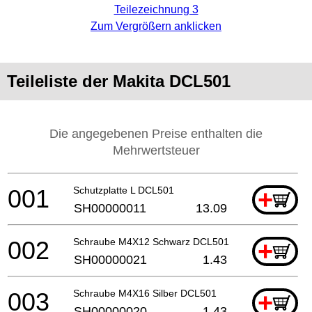
Teilezeichnung 3
Zum Vergrößern anklicken
Teileliste der Makita DCL501
Die angegebenen Preise enthalten die
Mehrwertsteuer
001
Schutzplatte L DCL501
+
SH00000011
13.09
002
Schraube M4X12 Schwarz DCL501
+
SH00000021
1.43
003
Schraube M4X16 Silber DCL501
+
SH00000020
1.43