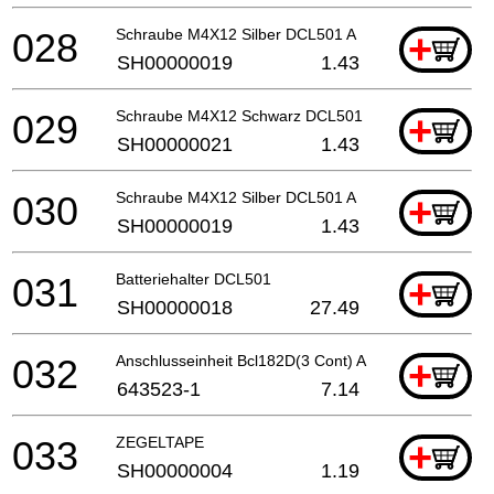
028
Schraube M4X12 Silber DCL501 A
+
SH00000019
1.43
029
Schraube M4X12 Schwarz DCL501
+
SH00000021
1.43
030
Schraube M4X12 Silber DCL501 A
+
SH00000019
1.43
031
Batteriehalter DCL501
+
SH00000018
27.49
032
Anschlusseinheit Bcl182D(3 Cont) A
+
643523-1
7.14
033
ZEGELTAPE
+
SH00000004
1.19