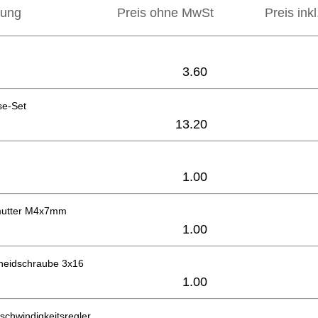
bung
Preis ohne MwSt
Preis ink
3.60
se-Set
13.20
1.00
mutter M4x7mm
1.00
neidschraube 3x16
1.00
schwindigkeitsregler