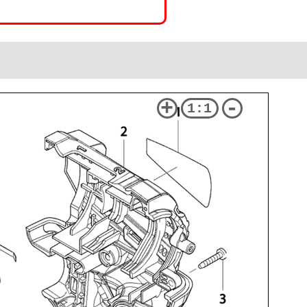
+
-
1:1