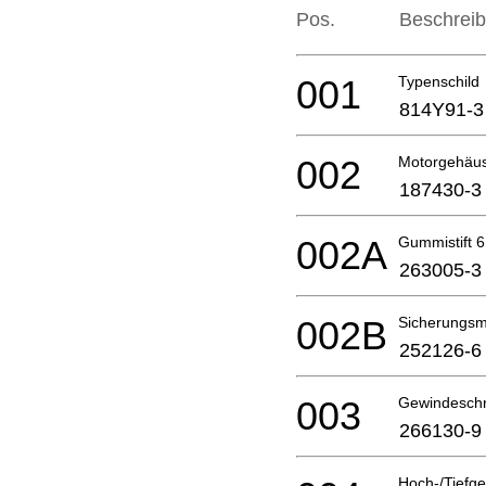
Pos.
Beschrei
001
Typenschild
814Y91-3
002
Motorgehäu
187430-3
002A
Gummistift 6
263005-3
002B
Sicherungs
252126-6
003
Gewindesch
266130-9
Hoch-/Tiefge