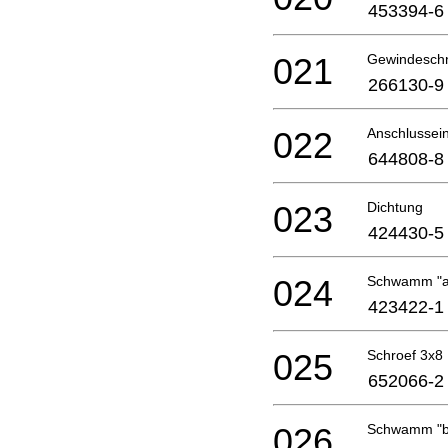
453394-6
021
Gewindesch
266130-9
022
Anschlussein
644808-8
023
Dichtung
424430-5
024
Schwamm "a
423422-1
025
Schroef 3x8
652066-2
026
Schwamm "b