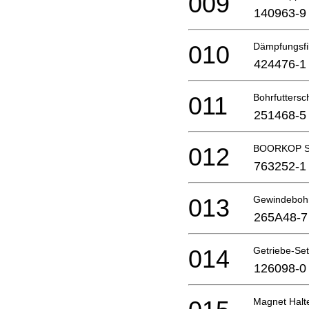
009
140963-9
010
Dämpfungsfil
424476-1
011
Bohrfutters
251468-5
012
BOORKOP S
763252-1
013
Gewindeboh
265A48-7
014
Getriebe-Set
126098-0
Magnet Halt