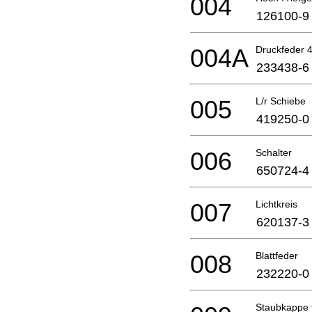
004
126100-9
004A
Druckfeder 
233438-6
005
L/r Schiebe
419250-0
006
Schalter
650724-4
007
Lichtkreis
620137-3
008
Blattfeder
232220-0
Staubkappe f