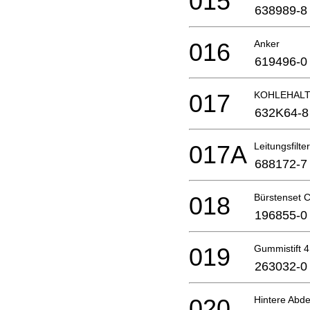
015
638989-8
016
Anker
619496-0
017
KOHLEHAL
632K64-8
017A
Leitungsfilter
688172-7
018
Bürstenset 
196855-0
019
Gummistift 4
263032-0
020
Hintere Abd