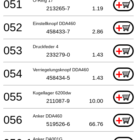
051
O-Ring 17
+
213265-7
1.19
052
Einstellknopf DDA460
+
458433-7
2.86
053
Druckfeder 4
+
233279-0
1.43
054
Verriegelungsknopf DDA460
+
458434-5
1.43
055
Kugellager 6200dw
+
211087-9
10.00
056
Anker DDA460
+
519526-6
66.76
Anker DA001G