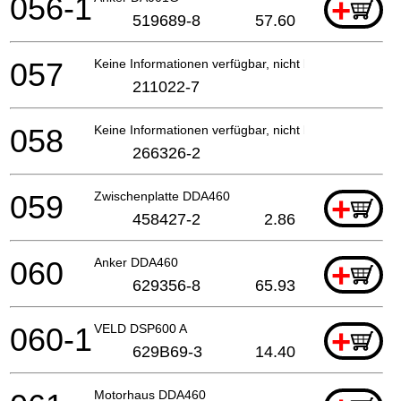
056-1
+
519689-8
57.60
057
Keine Informationen verfügbar, nicht bestellbar
211022-7
058
Keine Informationen verfügbar, nicht bestellbar
266326-2
059
Zwischenplatte DDA460
+
458427-2
2.86
060
Anker DDA460
+
629356-8
65.93
060-1
VELD DSP600 A
+
629B69-3
14.40
Motorhaus DDA460