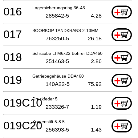
016
Lagersicherungsring 36-43
+
285842-5
4.28
017
BOORKOP TANDKRANS 2-13MM
+
763250-5
26.18
018
Schraube LI M6x22 Bohrer DDA460
+
251463-5
2.86
019
Getriebegehäuse DDA460
+
140A22-5
75.92
019C10
Druckfeder 5
+
233326-7
1.19
019C20
Kragenstift 5-8.5
+
256393-5
1.43