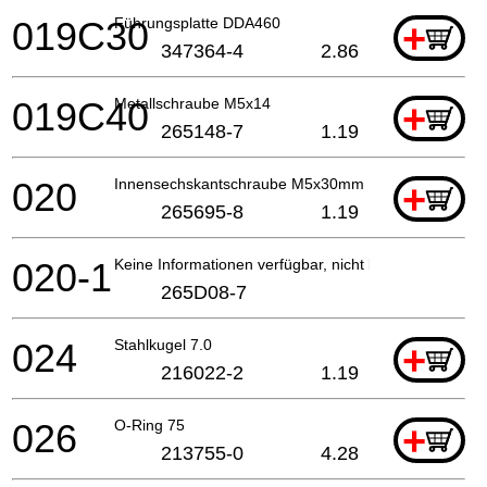
019C30
Führungsplatte DDA460
+
347364-4
2.86
019C40
Metallschraube M5x14
+
265148-7
1.19
020
Innensechskantschraube M5x30mm DDA460
+
265695-8
1.19
020-1
Keine Informationen verfügbar, nicht bestellbar
265D08-7
024
Stahlkugel 7.0
+
216022-2
1.19
026
O-Ring 75
+
213755-0
4.28