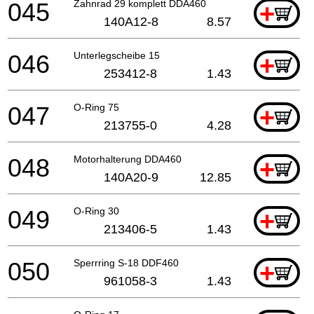
045
Zahnrad 29 komplett DDA460
+
140A12-8
8.57
046
Unterlegscheibe 15
+
253412-8
1.43
047
O-Ring 75
+
213755-0
4.28
048
Motorhalterung DDA460
+
140A20-9
12.85
049
O-Ring 30
+
213406-5
1.43
050
Sperrring S-18 DDF460
+
961058-3
1.43