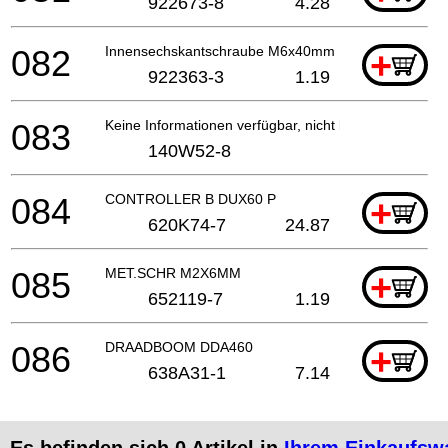
922673-8
4.28
082
Innensechskantschraube M6x40mm DDG460
+
922363-3
1.19
083
Keine Informationen verfügbar, nicht bestellbar
140W52-8
084
CONTROLLER B DUX60 P
+
620K74-7
24.87
085
MET.SCHR M2X6MM
+
652119-7
1.19
086
DRAADBOOM DDA460
+
638A31-1
7.14