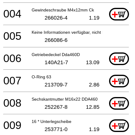
004
Gewindeschraube M4x12mm Ck
+
266026-4
1.19
005
Keine Informationen verfügbar, nicht bestellbar
266086-6
006
Getriebedeckel Dda460D
+
140A21-7
13.09
007
O-Ring 63
+
213709-7
2.86
008
Sechskantmutter M16x22 DDA460
+
252267-8
12.85
009
16 * Unterlegscheibe
+
253771-0
1.19