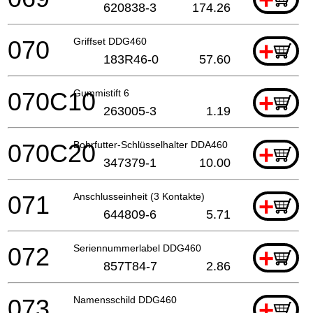
620838-3
174.26
070
Griffset DDG460
+
183R46-0
57.60
070C10
Gummistift 6
+
263005-3
1.19
070C20
Bohrfutter-Schlüsselhalter DDA460
+
347379-1
10.00
071
Anschlusseinheit (3 Kontakte)
+
644809-6
5.71
072
Seriennummerlabel DDG460
+
857T84-7
2.86
073
Namensschild DDG460
+