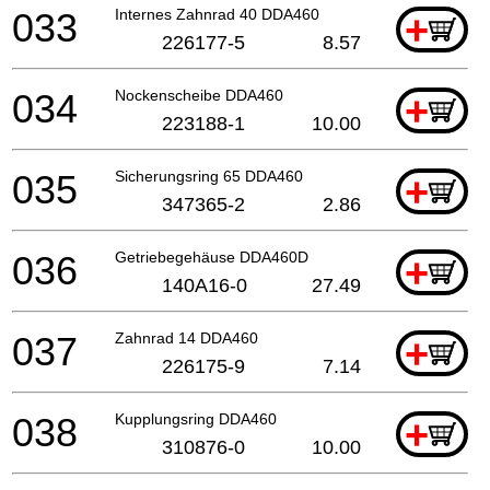
033
Internes Zahnrad 40 DDA460
+
226177-5
8.57
034
Nockenscheibe DDA460
+
223188-1
10.00
035
Sicherungsring 65 DDA460
+
347365-2
2.86
036
Getriebegehäuse DDA460D
+
140A16-0
27.49
037
Zahnrad 14 DDA460
+
226175-9
7.14
038
Kupplungsring DDA460
+
310876-0
10.00