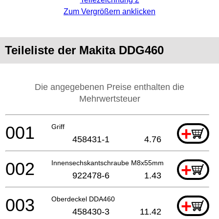
Zum Vergrößern anklicken
Teileliste der Makita DDG460
Die angegebenen Preise enthalten die
Mehrwertsteuer
001
Griff
+
458431-1
4.76
002
Innensechskantschraube M8x55mm DDG460
+
922478-6
1.43
003
Oberdeckel DDA460
+
458430-3
11.42