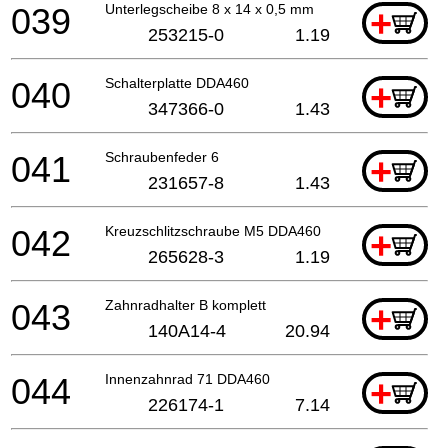
039
Unterlegscheibe 8 x 14 x 0,5 mm
+
253215-0
1.19
040
Schalterplatte DDA460
+
347366-0
1.43
041
Schraubenfeder 6
+
231657-8
1.43
042
Kreuzschlitzschraube M5 DDA460
+
265628-3
1.19
043
Zahnradhalter B komplett
+
140A14-4
20.94
044
Innenzahnrad 71 DDA460
+
226174-1
7.14