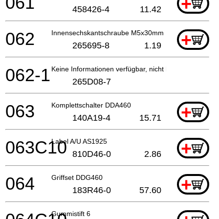
061
+
458426-4
11.42
062
Innensechskantschraube M5x30mm DDA460
+
265695-8
1.19
062-1
Keine Informationen verfügbar, nicht bestellbar
265D08-7
063
Komplettschalter DDA460
+
140A19-4
15.71
063C10
Label A/U AS1925
+
810D46-0
2.86
064
Griffset DDG460
+
183R46-0
57.60
Gummistift 6