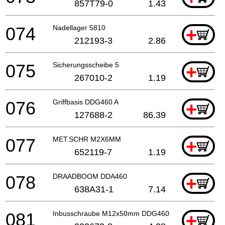
857T79-0
1.43
074
Nadellager 5810
+
212193-3
2.86
075
Sicherungsscheibe 5
+
267010-2
1.19
076
Griffbasis DDG460 A
+
127688-2
86.39
077
MET.SCHR M2X6MM
+
652119-7
1.19
078
DRAADBOOM DDA460
+
638A31-1
7.14
081
Inbusschraube M12x50mm DDG460
+