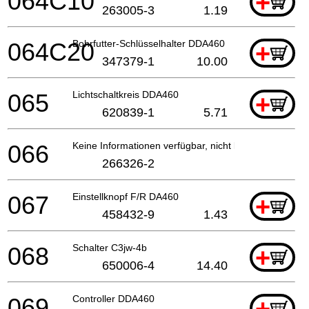
064C10
+
263005-3
1.19
064C20
Bohrfutter-Schlüsselhalter DDA460
+
347379-1
10.00
065
Lichtschaltkreis DDA460
+
620839-1
5.71
066
Keine Informationen verfügbar, nicht bestellbar
266326-2
067
Einstellknopf F/R DA460
+
458432-9
1.43
068
Schalter C3jw-4b
+
650006-4
14.40
069
Controller DDA460
+