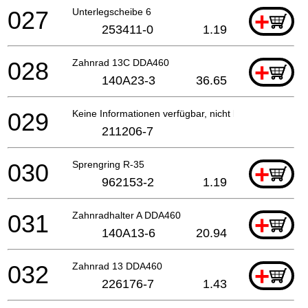
027
Unterlegscheibe 6
+
253411-0
1.19
028
Zahnrad 13C DDA460
+
140A23-3
36.65
029
Keine Informationen verfügbar, nicht bestellbar
211206-7
030
Sprengring R-35
+
962153-2
1.19
031
Zahnradhalter A DDA460
+
140A13-6
20.94
032
Zahnrad 13 DDA460
+
226176-7
1.43