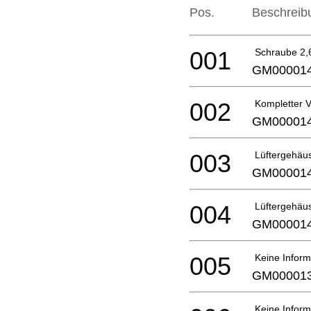
Pos.
Beschreib
001
Schraube 2
GM00001
002
Kompletter V
GM00001
003
Lüftergehäus
GM00001
004
Lüftergehäu
GM00001
005
Keine Inform
GM00001
Keine Inform