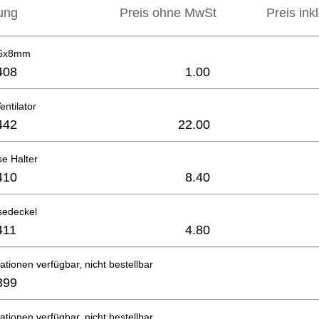
ung
Preis ohne MwSt
Preis ink
,6x8mm
408
1.00
entilator
442
22.00
e Halter
410
8.40
sedeckel
411
4.80
ationen verfügbar, nicht bestellbar
399
ationen verfügbar, nicht bestellbar