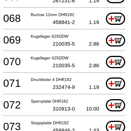
267231-6
1.19
068
Buchse 12mm DHR182
+
458841-2
1.19
069
Kugellager 625DDW
+
210035-5
2.86
070
Kugellager 625DDW
+
210035-5
2.86
071
Druckfeder 4 DHR182
+
232474-9
1.19
072
Sperrplatte DHR182
+
310913-0
10.00
073
Stoppplatte DHR182
+
458846-2
1.43