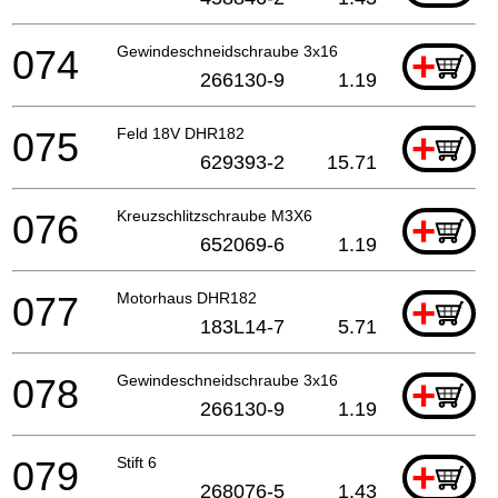
074
Gewindeschneidschraube 3x16
+
266130-9
1.19
075
Feld 18V DHR182
+
629393-2
15.71
076
Kreuzschlitzschraube M3X6
+
652069-6
1.19
077
Motorhaus DHR182
+
183L14-7
5.71
078
Gewindeschneidschraube 3x16
+
266130-9
1.19
079
Stift 6
+
268076-5
1.43