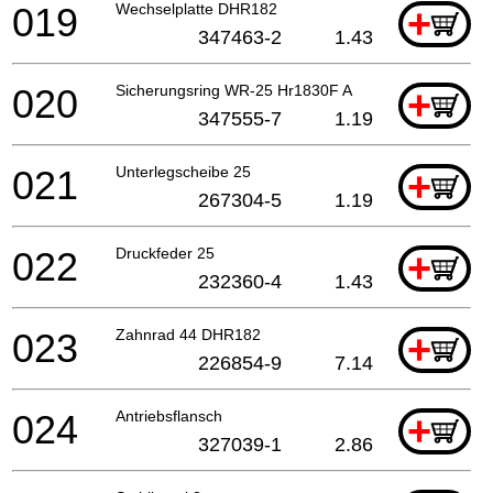
019
Wechselplatte DHR182
+
347463-2
1.43
020
Sicherungsring WR-25 Hr1830F A
+
347555-7
1.19
021
Unterlegscheibe 25
+
267304-5
1.19
022
Druckfeder 25
+
232360-4
1.43
023
Zahnrad 44 DHR182
+
226854-9
7.14
024
Antriebsflansch
+
327039-1
2.86