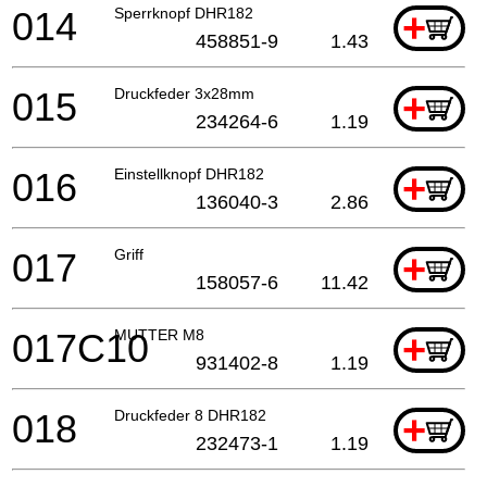
014
Sperrknopf DHR182
+
458851-9
1.43
015
Druckfeder 3x28mm
+
234264-6
1.19
016
Einstellknopf DHR182
+
136040-3
2.86
017
Griff
+
158057-6
11.42
017C10
MUTTER M8
+
931402-8
1.19
018
Druckfeder 8 DHR182
+
232473-1
1.19