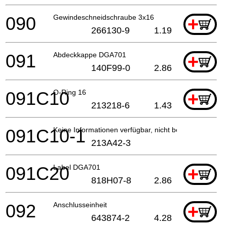
090
Gewindeschneidschraube 3x16
+
266130-9
1.19
091
Abdeckkappe DGA701
+
140F99-0
2.86
091C10
O-Ring 16
+
213218-6
1.43
091C10-1
Keine Informationen verfügbar, nicht bestellbar
213A42-3
091C20
Label DGA701
+
818H07-8
2.86
092
Anschlusseinheit
+
643874-2
4.28