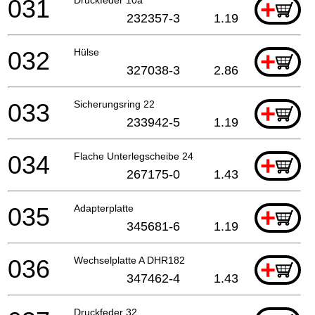
031
+
232357-3
1.19
032
Hülse
+
327038-3
2.86
033
Sicherungsring 22
+
233942-5
1.19
034
Flache Unterlegscheibe 24
+
267175-0
1.43
035
Adapterplatte
+
345681-6
1.19
036
Wechselplatte A DHR182
+
347462-4
1.43
Druckfeder 32