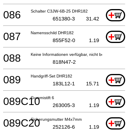
086
Schalter C3JW-6B-25 DHR182
+
651380-3
31.42
087
Namensschild DHR182
+
855F52-0
1.19
088
Keine Informationen verfügbar, nicht bestellbar
818N47-2
089
Handgriff-Set DHR182
+
183L12-1
15.71
089C10
Gummistift 6
+
263005-3
1.19
089C20
Sicherungsmutter M4x7mm
+
252126-6
1.19