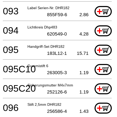
093
Label Serien-Nr. DHR182
+
855F59-6
2.86
094
Lichtkreis Dhp483
+
620549-0
4.28
095
Handgriff-Set DHR182
+
183L12-1
15.71
095C10
Gummistift 6
+
263005-3
1.19
095C20
Sicherungsmutter M4x7mm
+
252126-6
1.19
096
Stift 2,5mm DHR182
+
256586-4
1.43