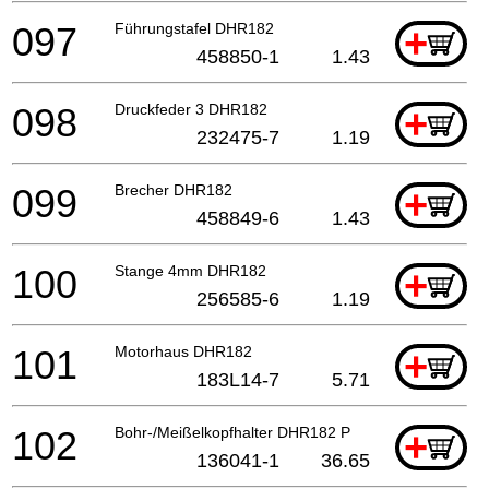
097
Führungstafel DHR182
+
458850-1
1.43
098
Druckfeder 3 DHR182
+
232475-7
1.19
099
Brecher DHR182
+
458849-6
1.43
100
Stange 4mm DHR182
+
256585-6
1.19
101
Motorhaus DHR182
+
183L14-7
5.71
102
Bohr-/Meißelkopfhalter DHR182 P
+
136041-1
36.65