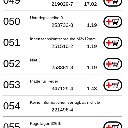
049
+
219029-7
17.02
050
Unterlegscheibe 9
+
253733-8
1.19
051
Innensechskantschraube M3x12mm
+
251510-2
1.19
052
Niet 3
+
253381-3
1.19
053
Platte für Feder
+
347129-4
1.43
054
Keine Informationen verfügbar, nicht bestellbar
221496-4
055
Kugellager 626llb
+