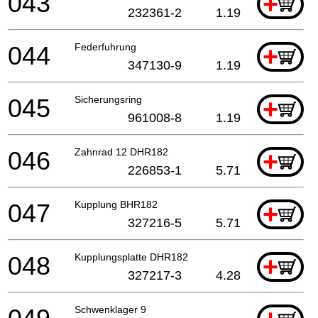
043
+
232361-2
1.19
044
Federfuhrung
+
347130-9
1.19
045
Sicherungsring
+
961008-8
1.19
046
Zahnrad 12 DHR182
+
226853-1
5.71
047
Kupplung BHR182
+
327216-5
5.71
048
Kupplungsplatte DHR182
+
327217-3
4.28
Schwenklager 9