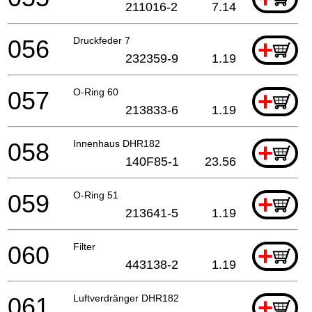
211016-2
7.14
056
Druckfeder 7
+
232359-9
1.19
057
O-Ring 60
+
213833-6
1.19
058
Innenhaus DHR182
+
140F85-1
23.56
059
O-Ring 51
+
213641-5
1.19
060
Filter
+
443138-2
1.19
061
Luftverdränger DHR182
+