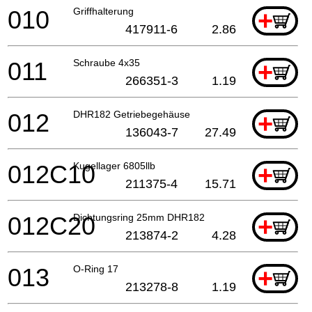
010
Griffhalterung
+
417911-6
2.86
011
Schraube 4x35
+
266351-3
1.19
012
DHR182 Getriebegehäuse
+
136043-7
27.49
012C10
Kugellager 6805llb
+
211375-4
15.71
012C20
Dichtungsring 25mm DHR182
+
213874-2
4.28
013
O-Ring 17
+
213278-8
1.19