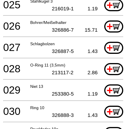
025
Stahlkugel 3
+
216019-1
1.19
026
Bohrer/Meißelhalter
+
326886-7
15.71
027
Schlagbolzen
+
326887-5
1.43
028
O-Ring 11 (3,5mm)
+
213117-2
2.86
029
Niet 13
+
253380-5
1.19
030
Ring 10
+
326888-3
1.43
Druckfeder 10a