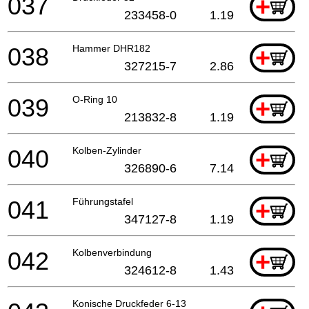
037
+
233458-0
1.19
038
Hammer DHR182
+
327215-7
2.86
039
O-Ring 10
+
213832-8
1.19
040
Kolben-Zylinder
+
326890-6
7.14
041
Führungstafel
+
347127-8
1.19
042
Kolbenverbindung
+
324612-8
1.43
Konische Druckfeder 6-13