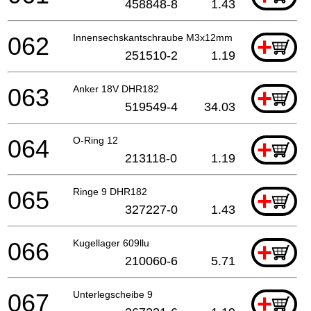
458848-8
1.43
062
Innensechskantschraube M3x12mm
+
251510-2
1.19
063
Anker 18V DHR182
+
519549-4
34.03
064
O-Ring 12
+
213118-0
1.19
065
Ringe 9 DHR182
+
327227-0
1.43
066
Kugellager 609llu
+
210060-6
5.71
067
Unterlegscheibe 9
+