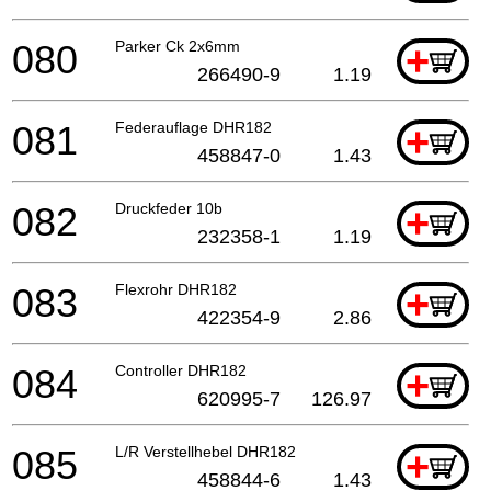
080
Parker Ck 2x6mm
+
266490-9
1.19
081
Federauflage DHR182
+
458847-0
1.43
082
Druckfeder 10b
+
232358-1
1.19
083
Flexrohr DHR182
+
422354-9
2.86
084
Controller DHR182
+
620995-7
126.97
085
L/R Verstellhebel DHR182
+
458844-6
1.43