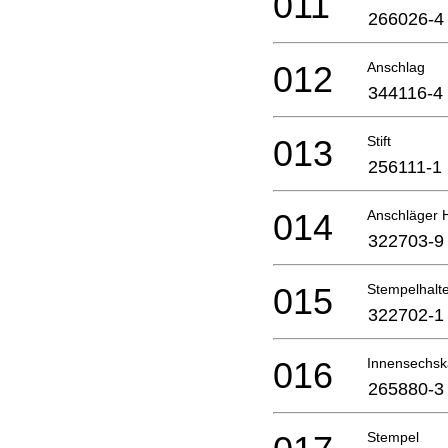
011
266026-4
012
Anschlag
344116-4
013
Stift
256111-1
014
Anschläger
322703-9
015
Stempelhalt
322702-1
016
Innensechsk
265880-3
Stempel