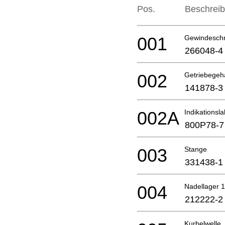
Pos.
Beschrei
001
Gewindesch
266048-4
002
Getriebege
141878-3
002A
Indikationsla
800P78-7
003
Stange
331438-1
004
Nadellager 
212222-2
Kurbelwelle