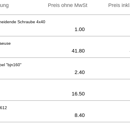
bung
Preis ohne MwSt
Preis ink
neidende Schraube 4x40
1.00
haeuse
41.80
bel "bjn160"
2.40
16.50
1612
8.40