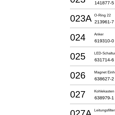
141877-5
023A
O-Ring 22
213961-7
024
Anker
619310-0
025
LED-Schaltu
631714-6
026
Magnet Einh
638627-2
027
Kohlekasten
638979-1
027A
Leitungsfilter