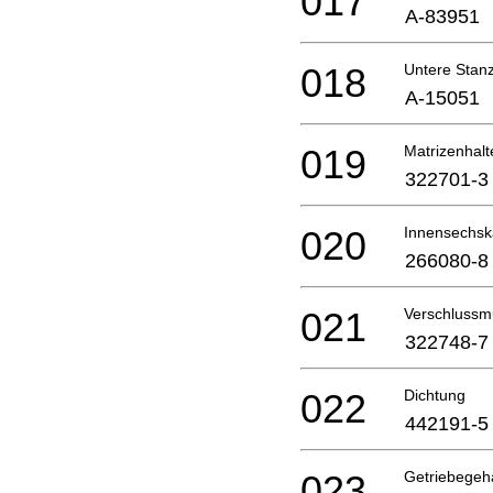
017
A-83951
018
Untere Stan
A-15051
019
Matrizenhalt
322701-3
020
Innensechsk
266080-8
021
Verschlussm
322748-7
022
Dichtung
442191-5
023
Getriebege