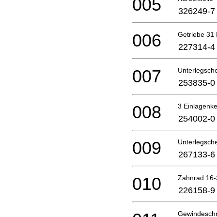
005
326249-7
006
Getriebe 31
227314-4
007
Unterlegsch
253835-0
008
3 Einlagenke
254002-0
009
Unterlegsch
267133-6
010
Zahnrad 16-
226158-9
Gewindesch