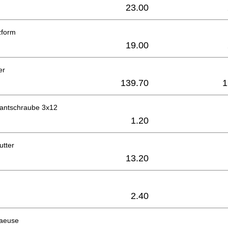
23.00
zform
19.00
er
139.70
1
antschraube 3x12
1.20
utter
13.20
2.40
haeuse