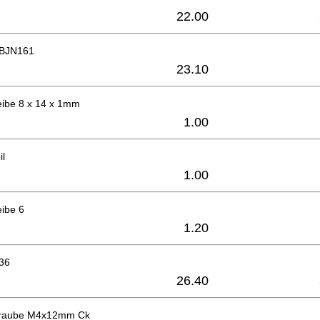
22.00
 BJN161
23.10
eibe 8 x 14 x 1mm
1.00
il
1.00
eibe 6
1.20
36
26.40
raube M4x12mm Ck