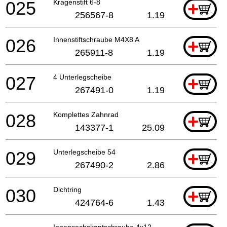
025
Kragenstift 6-8
+
256567-8
1.19
026
Innenstiftschraube M4X8 A
+
265911-8
1.19
027
4 Unterlegscheibe
+
267491-0
1.19
028
Komplettes Zahnrad
+
143377-1
25.09
029
Unterlegscheibe 54
+
267490-2
2.86
030
Dichtring
+
424764-6
1.43
Innensechskantschraube 4x12