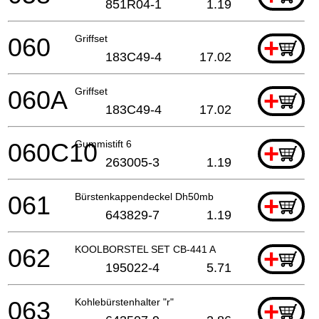
851R04-1
1.19
060
Griffset
+
183C49-4
17.02
060A
Griffset
+
183C49-4
17.02
060C10
Gummistift 6
+
263005-3
1.19
061
Bürstenkappendeckel Dh50mb
+
643829-7
1.19
062
KOOLBORSTEL SET CB-441 A
+
195022-4
5.71
063
Kohlebürstenhalter "r"
+