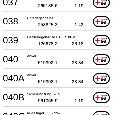
037
+
265135-6
1.19
038
Unterlegscheibe 6
+
253825-3
1.43
039
Getriebegehäuse L DJR186 A
+
126678-2
26.18
040
Anker
+
519392-1
33.34
040A
Anker
+
519392-1
33.34
040B
Sicherungsring S-15
+
961055-9
1.19
Kugellager 6002ddw