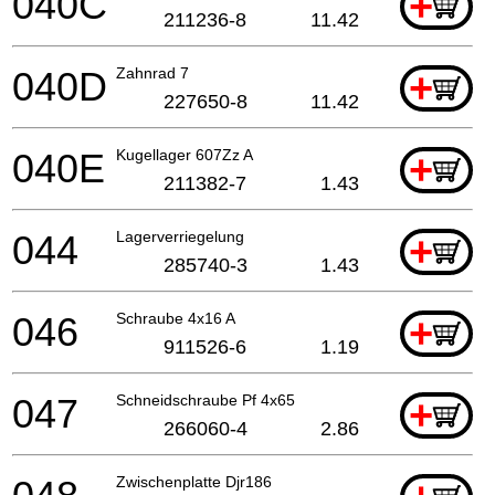
040C
+
211236-8
11.42
040D
Zahnrad 7
+
227650-8
11.42
040E
Kugellager 607Zz A
+
211382-7
1.43
044
Lagerverriegelung
+
285740-3
1.43
046
Schraube 4x16 A
+
911526-6
1.19
047
Schneidschraube Pf 4x65
+
266060-4
2.86
Zwischenplatte Djr186