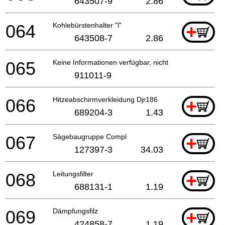
643507-9
2.86
064
Kohlebürstenhalter "l"
+
643508-7
2.86
065
Keine Informationen verfügbar, nicht bestellbar
911011-9
066
Hitzeabschirmverkleidung Djr186
+
689204-3
1.43
067
Sägebaugruppe Compl
+
127397-3
34.03
068
Leitungsfilter
+
688131-1
1.19
069
Dämpfungsfilz
+
424858-7
1.19