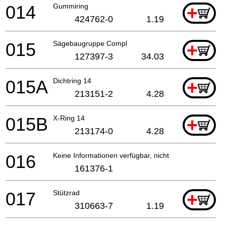
014
Gummiring
+
424762-0
1.19
015
Sägebaugruppe Compl
+
127397-3
34.03
015A
Dichtring 14
+
213151-2
4.28
015B
X-Ring 14
+
213174-0
4.28
016
Keine Informationen verfügbar, nicht bestellbar
161376-1
017
Stützrad
+
310663-7
1.19