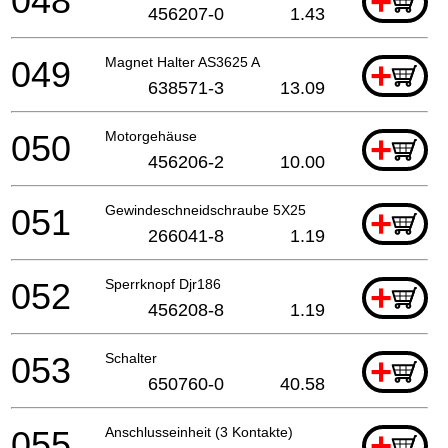
048
+
456207-0
1.43
049
Magnet Halter AS3625 A
+
638571-3
13.09
050
Motorgehäuse
+
456206-2
10.00
051
Gewindeschneidschraube 5X25
+
266041-8
1.19
052
Sperrknopf Djr186
+
456208-8
1.19
053
Schalter
+
650760-0
40.58
055
Anschlusseinheit (3 Kontakte)
+