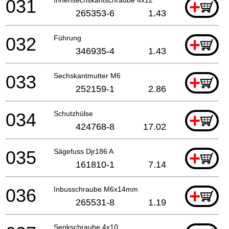
031
+
265353-6
1.43
032
Führung
+
346935-4
1.43
033
Sechskantmutter M6
+
252159-1
2.86
034
Schutzhülse
+
424768-8
17.02
035
Sägefuss Djr186 A
+
161810-1
7.14
036
Inbusschraube M6x14mm
+
265531-8
1.19
Senkschraube 4x10