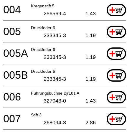
004
Kragenstift 5
+
256569-4
1.43
005
Druckfeder 6
+
233345-3
1.19
005A
Druckfeder 6
+
233345-3
1.19
005B
Druckfeder 6
+
233345-3
1.19
006
Führungsbuchse Bjr181 A
+
327043-0
1.43
007
Stift 3
+
268094-3
2.86