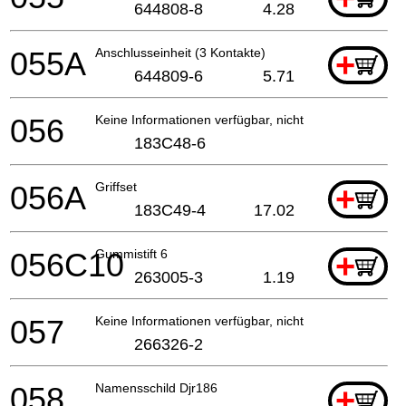
644808-8
4.28
055A
Anschlusseinheit (3 Kontakte)
+
644809-6
5.71
056
Keine Informationen verfügbar, nicht bestellbar
183C48-6
056A
Griffset
+
183C49-4
17.02
056C10
Gummistift 6
+
263005-3
1.19
057
Keine Informationen verfügbar, nicht bestellbar
266326-2
058
Namensschild Djr186
+