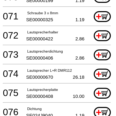
SE00000199
1.19
071
Schraube 3 x 8mm
+
SE00000325
1.19
072
Lautsprecherhalter
+
SE00000422
2.86
073
Lautsprecherdichtung
+
SE00000406
2.86
074
Lautsprecher L+R DMR112
+
SE00000670
26.18
075
Lautsprecherplatte
+
SE00000408
10.00
076
Dichtung
+
SE024J9040
1.19