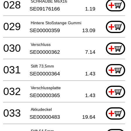
028
SCHRAUBE M6X16
+
SE09176166
1.19
029
Hintere Stoßstange Gummi
+
SE00000359
13.09
030
Verschluss
+
SE00000362
7.14
031
Stift 73,5mm
+
SE00000364
1.43
032
Verschlussplatte
+
SE00000365
1.43
033
Akkudeckel
+
SE00000483
19.64
Stift 64,5mm