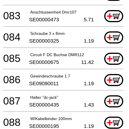
083
Anschlusseinheit Dmr107
+
SE00000473
5.71
084
Schraube 3 x 8mm
+
SE00000325
1.19
085
Circuit F DC Buchse DMR112
+
SE00000675
11.42
086
Gewindeschraube 1.7
+
SE09090011
1.19
087
Halter "dc-jack"
+
SE00000435
1.43
088
W/Kabelbinder 100mm
+
SE00000195
1.19