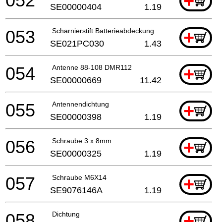
052
+
SE00000404
1.19
053
Scharnierstift Batterieabdeckung
+
SE021PC030
1.43
054
Antenne 88-108 DMR112
+
SE00000669
11.42
055
Antennendichtung
+
SE00000398
1.19
056
Schraube 3 x 8mm
+
SE00000325
1.19
057
Schraube M6X14
+
SE9076146A
1.19
058
Dichtung
+