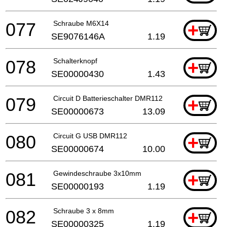
077
Schraube M6X14
+
SE9076146A
1.19
078
Schalterknopf
+
SE00000430
1.43
079
Circuit D Batterieschalter DMR112
+
SE00000673
13.09
080
Circuit G USB DMR112
+
SE00000674
10.00
081
Gewindeschraube 3x10mm
+
SE00000193
1.19
082
Schraube 3 x 8mm
+
SE00000325
1.19