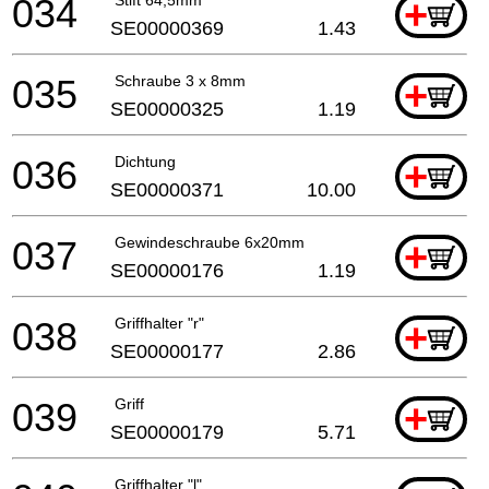
034
+
SE00000369
1.43
035
Schraube 3 x 8mm
+
SE00000325
1.19
036
Dichtung
+
SE00000371
10.00
037
Gewindeschraube 6x20mm
+
SE00000176
1.19
038
Griffhalter "r"
+
SE00000177
2.86
039
Griff
+
SE00000179
5.71
Griffhalter "l"