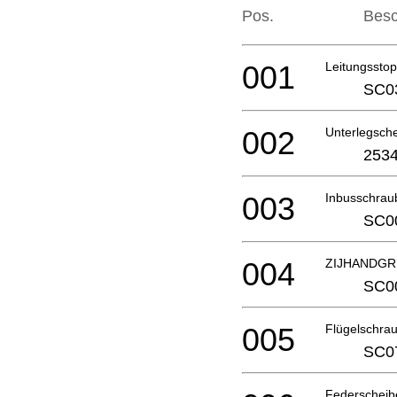
Pos.
Besc
001
Leitungssto
SC0
002
Unterlegsc
2534
003
Inbusschra
SC0
004
ZIJHANDGR
SC0
005
Flügelschr
SC0
Federscheib