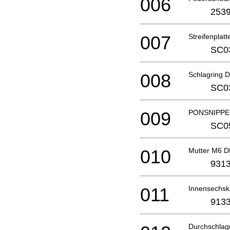
006
2539
007
Streifenplat
SC0
008
Schlagring 
SC0
009
PONSNIPPE
SC0
010
Mutter M6 
9313
011
Innensechs
9133
Durchschla