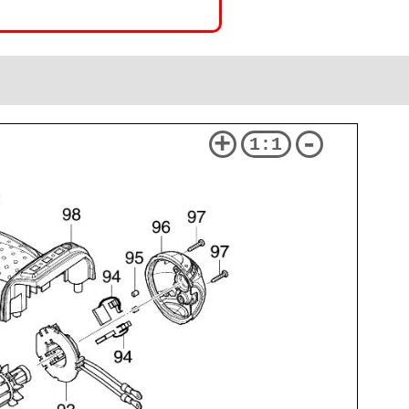
+
-
1:1