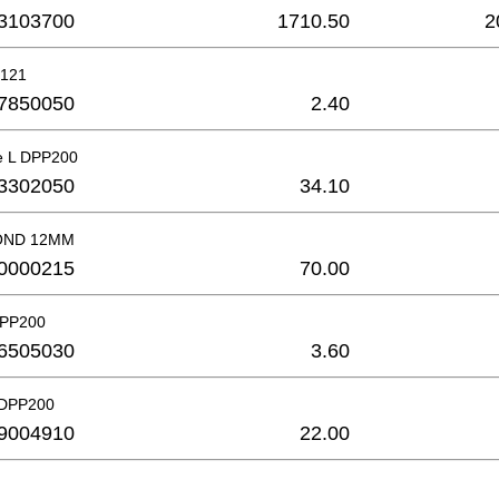
3103700
1710.50
2
C121
7850050
2.40
te L DPP200
3302050
34.10
OND 12MM
0000215
70.00
DPP200
6505030
3.60
 DPP200
9004910
22.00