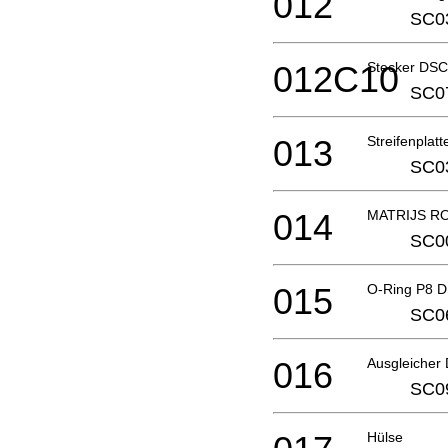
012
SC0
012C10
Stecker DS
SC0
013
Streifenplat
SC0
014
MATRIJS R
SC0
015
O-Ring P8 
SC0
016
Ausgleicher
SC0
Hülse