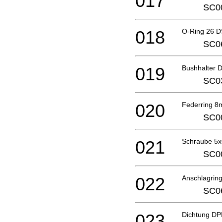
017
SC0
018
O-Ring 26 
SC0
019
Bushhalter 
SC0
020
Federring 
SC0
021
Schraube 5
SC0
022
Anschlagrin
SC0
023
Dichtung D