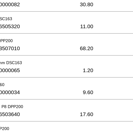
0000082
30.80
DSC163
6505320
11.00
DPP200
3507010
68.20
8mm DSC163
0000065
1.20
x60
0000034
9.60
g P8 DPP200
6503640
17.60
PP200