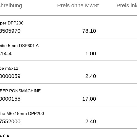
hreibung
Preis ohne MwSt
Preis in
pper DPP200
3505970
78.10
heibe 5mm DSP601 A
14-4
1.00
ube m5x12
0000059
2.40
EEP PONSMACHINE
0000155
17.00
aube M6x15mm DPP200
7552000
2.40
e 6 A