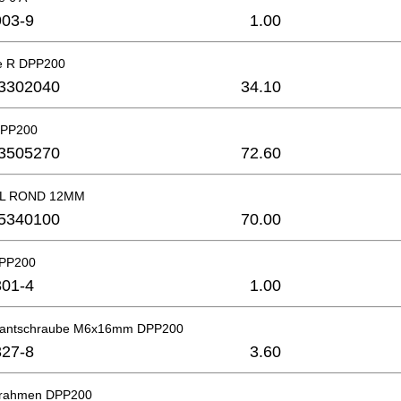
03-9
1.00
te R DPP200
3302040
34.10
DPP200
3505270
72.60
L ROND 12MM
5340100
70.00
DPP200
01-4
1.00
kantschraube M6x16mm DPP200
27-8
3.60
grahmen DPP200