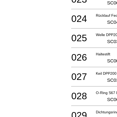
SC0
024
Rücklauf Fe
SC0
025
Welle DPP2
SC0
026
Haltestift
SC0
027
Keil DPP200
SC0
028
O-Ring S67
SC0
029
Dichtungsri