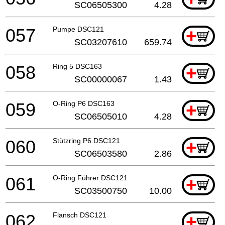
SC06505300
4.28
057
Pumpe DSC121
+
SC03207610
659.74
058
Ring 5 DSC163
+
SC00000067
1.43
059
O-Ring P6 DSC163
+
SC06505010
4.28
060
Stützring P6 DSC121
+
SC06503580
2.86
061
O-Ring Führer DSC121
+
SC03500750
10.00
062
Flansch DSC121
+