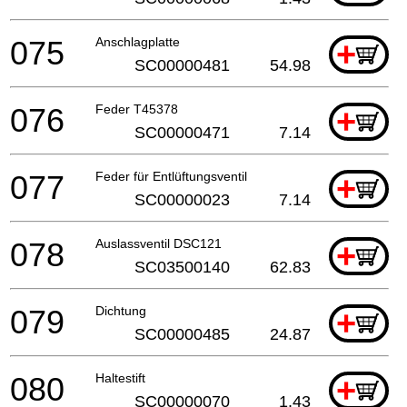
075
Anschlagplatte
+
SC00000481
54.98
076
Feder T45378
+
SC00000471
7.14
077
Feder für Entlüftungsventil
+
SC00000023
7.14
078
Auslassventil DSC121
+
SC03500140
62.83
079
Dichtung
+
SC00000485
24.87
080
Haltestift
+
SC00000070
1.43