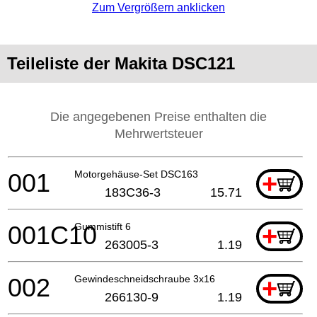
Zum Vergrößern anklicken
Teileliste der Makita DSC121
Die angegebenen Preise enthalten die
Mehrwertsteuer
001
Motorgehäuse-Set DSC163
+
183C36-3
15.71
001C10
Gummistift 6
+
263005-3
1.19
002
Gewindeschneidschraube 3x16
+
266130-9
1.19