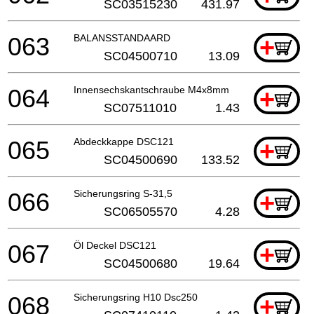
SC03515230
431.97
063
BALANSSTANDAARD
+
SC04500710
13.09
064
Innensechskantschraube M4x8mm
+
SC07511010
1.43
065
Abdeckkappe DSC121
+
SC04500690
133.52
066
Sicherungsring S-31,5
+
SC06505570
4.28
067
Öl Deckel DSC121
+
SC04500680
19.64
068
Sicherungsring H10 Dsc250
+