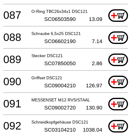
087
O-Ring TBC26x34x1 DSC121
+
SC06503590
13.09
088
Schraube 6,5x25 DSC121
+
SC06602190
7.14
089
Stecker DSC121
+
SC07850050
2.86
090
Griffset DSC121
+
SC09004210
126.97
091
MESSENSET M12 RVS/STAAL
+
SC09002720
130.90
092
Schneidkopfgehäuse DSC121
+
SC03104210
1038.04