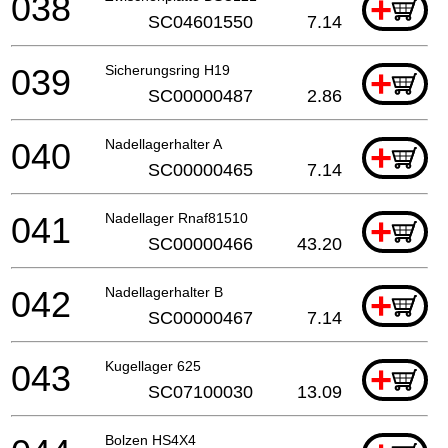
038
+
SC04601550
7.14
039
Sicherungsring H19
+
SC00000487
2.86
040
Nadellagerhalter A
+
SC00000465
7.14
041
Nadellager Rnaf81510
+
SC00000466
43.20
042
Nadellagerhalter B
+
SC00000467
7.14
043
Kugellager 625
+
SC07100030
13.09
Bolzen HS4X4