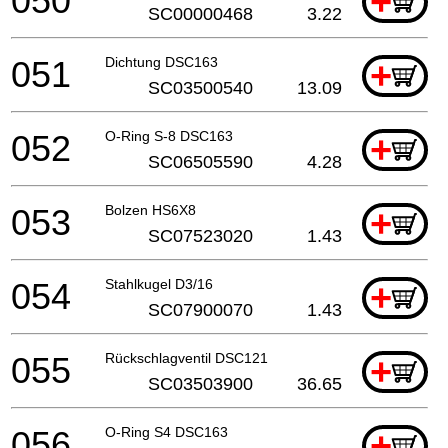
050
+
SC00000468
3.22
051
Dichtung DSC163
+
SC03500540
13.09
052
O-Ring S-8 DSC163
+
SC06505590
4.28
053
Bolzen HS6X8
+
SC07523020
1.43
054
Stahlkugel D3/16
+
SC07900070
1.43
055
Rückschlagventil DSC121
+
SC03503900
36.65
056
O-Ring S4 DSC163
+