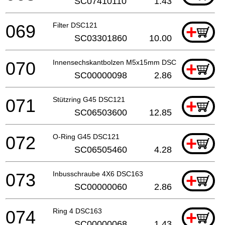
SC07410110
1.43
069
Filter DSC121
+
SC03301860
10.00
070
Innensechskantbolzen M5x15mm DSC163
+
SC00000098
2.86
071
Stützring G45 DSC121
+
SC06503600
12.85
072
O-Ring G45 DSC121
+
SC06505460
4.28
073
Inbusschraube 4X6 DSC163
+
SC00000060
2.86
074
Ring 4 DSC163
+
SC00000068
1.43