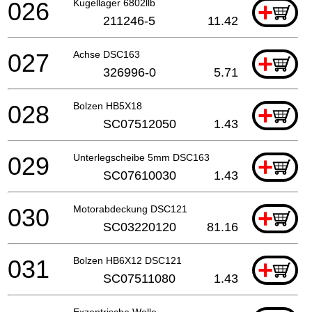
026
Kugellager 6802llb
+
211246-5
11.42
027
Achse DSC163
+
326996-0
5.71
028
Bolzen HB5X18
+
SC07512050
1.43
029
Unterlegscheibe 5mm DSC163
+
SC07610030
1.43
030
Motorabdeckung DSC121
+
SC03220120
81.16
031
Bolzen HB6X12 DSC121
+
SC07511080
1.43
Exzentrische Welle