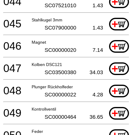
044
+
SC07521010
1.43
045
Stahlkugel 3mm
+
SC07900000
1.43
046
Magnet
+
SC00000020
7.14
047
Kolben DSC121
+
SC03500380
34.03
048
Plunger Rückholfeder
+
SC00000022
4.28
049
Kontrollventil
+
SC00000464
36.65
Feder