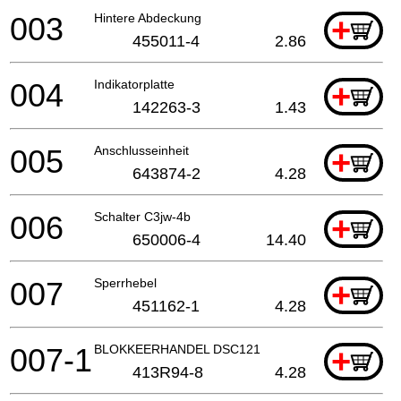
003
Hintere Abdeckung
+
455011-4
2.86
004
Indikatorplatte
+
142263-3
1.43
005
Anschlusseinheit
+
643874-2
4.28
006
Schalter C3jw-4b
+
650006-4
14.40
007
Sperrhebel
+
451162-1
4.28
007-1
BLOKKEERHANDEL DSC121
+
413R94-8
4.28