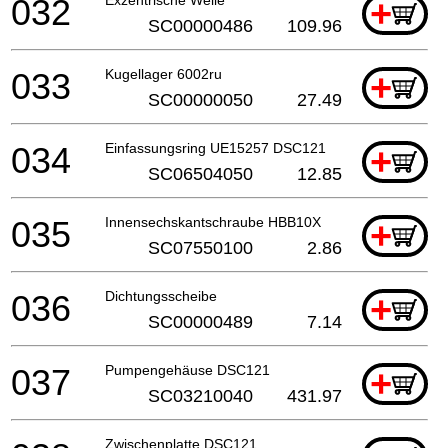
032
+
SC00000486
109.96
033
Kugellager 6002ru
+
SC00000050
27.49
034
Einfassungsring UE15257 DSC121
+
SC06504050
12.85
035
Innensechskantschraube HBB10X
+
SC07550100
2.86
036
Dichtungsscheibe
+
SC00000489
7.14
037
Pumpengehäuse DSC121
+
SC03210040
431.97
Zwischenplatte DSC121