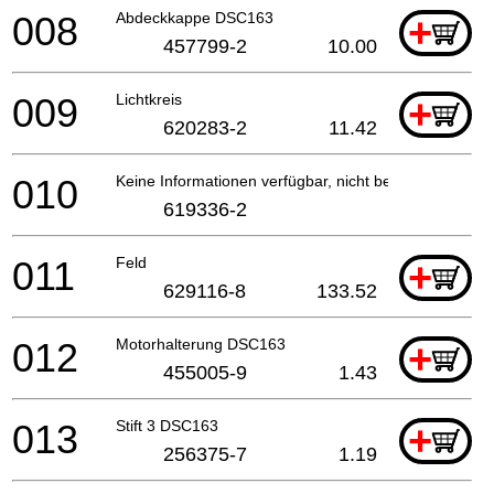
008
Abdeckkappe DSC163
+
457799-2
10.00
009
Lichtkreis
+
620283-2
11.42
010
Keine Informationen verfügbar, nicht bestellbar
619336-2
011
Feld
+
629116-8
133.52
012
Motorhalterung DSC163
+
455005-9
1.43
013
Stift 3 DSC163
+
256375-7
1.19