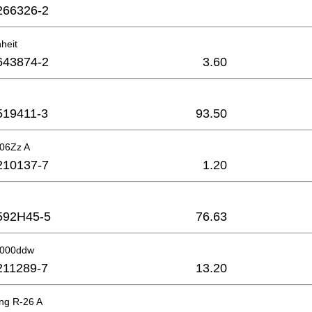
266326-2
heit
643874-2
3.60
519411-3
93.50
606Zz A
210137-7
1.20
592H45-5
76.63
6000ddw
211289-7
13.20
ing R-26 A