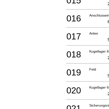
015
016
Anschlussein
017
Anker
018
Kugellager 
019
Feld
020
Kugellager 
021
Sicherungsr