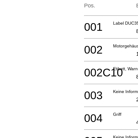
Pos.
001
Label DUC3
002
Motorgehäu
002C10
Etikett, War
003
Keine Inform
004
Griff
Keine Inform