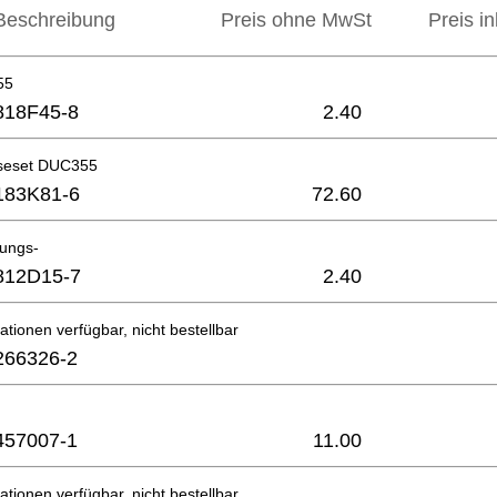
Beschreibung
Preis ohne MwSt
Preis i
55
818F45-8
2.40
seset DUC355
183K81-6
72.60
nungs-
812D15-7
2.40
ationen verfügbar, nicht bestellbar
266326-2
457007-1
11.00
ationen verfügbar, nicht bestellbar