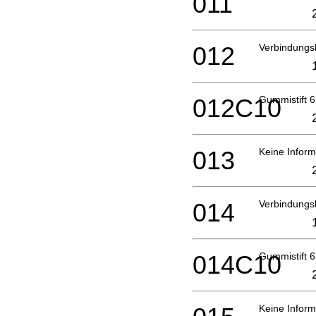
011
012
Verbindungs
012C10
Gummistift 6
013
Keine Inform
014
Verbindungs
014C10
Gummistift 6
Keine Inform