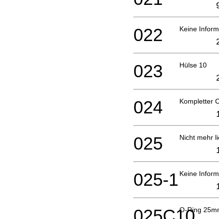
022
Keine Inform
023
Hülse 10
024
Kompletter 
025
Nicht mehr li
025-1
Keine Inform
025C10
O-Ring 25m