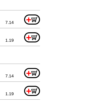
+
7.14
+
1.19
+
7.14
+
1.19