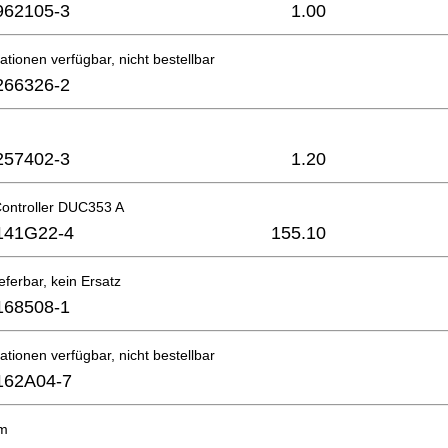
962105-3
1.00
ationen verfügbar, nicht bestellbar
266326-2
257402-3
1.20
Controller DUC353 A
141G22-4
155.10
eferbar, kein Ersatz
168508-1
ationen verfügbar, nicht bestellbar
162A04-7
m