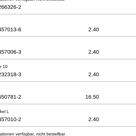
266326-2
457013-6
2.40
457006-3
2.40
r 10
232318-3
2.40
650781-2
16.50
kel L
457010-2
2.40
ationen verfügbar, nicht bestellbar