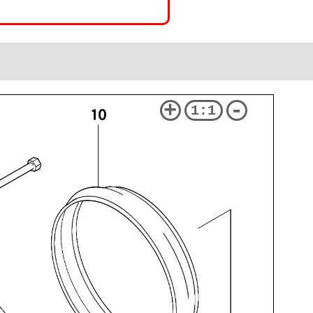
+
-
1:1