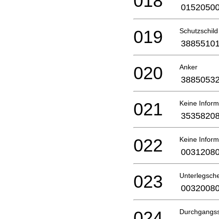
018
0152050
019
Schutzschild
3885510
020
Anker
3885053
021
Keine Inform
3535820
022
Keine Inform
0031208
023
Unterlegsch
0032008
024
Durchgangs