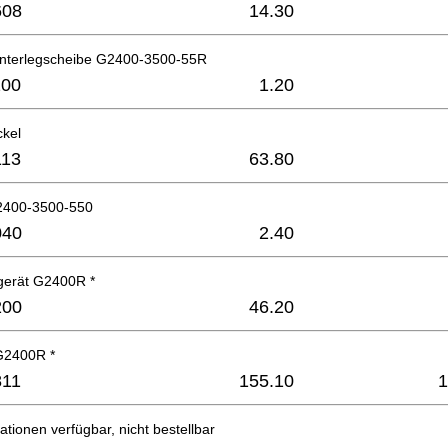
608
14.30
Unterlegscheibe G2400-3500-55R
200
1.20
ckel
113
63.80
2400-3500-550
040
2.40
erät G2400R *
200
46.20
G2400R *
811
155.10
1
ationen verfügbar, nicht bestellbar