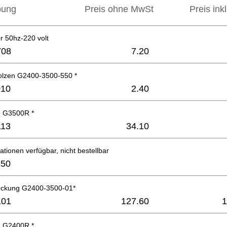
bung
Preis ohne MwSt
Preis ink
r 50hz-220 volt
708
7.20
lzen G2400-3500-550 *
010
2.40
e G3500R *
113
34.10
ationen verfügbar, nicht bestellbar
250
eckung G2400-3500-01*
101
127.60
1
g G2400R *