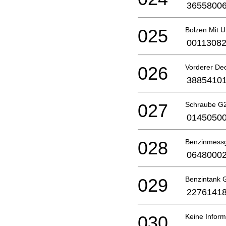
3655800
025
Bolzen Mit 
0011308
026
Vorderer De
3885410
027
Schraube G
0145050
028
Benzinmessg
0648000
029
Benzintank 
2276141
030
Keine Inform