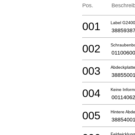
Pos.
Beschrei
001
Label G2400
3885938
002
Schraubenbo
0110060
003
Abdeckplatt
3885500
004
Keine Inform
0011406
005
Hintere Abd
3885400
Feldwicklun