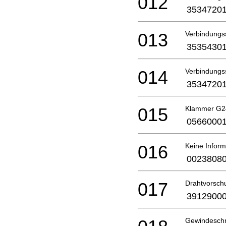
012
3534720
013
Verbindungs
3535430
014
Verbindungs
3534720
015
Klammer G2
0566000
016
Keine Inform
0023808
017
Drahtvorsch
3912900
Gewindesch