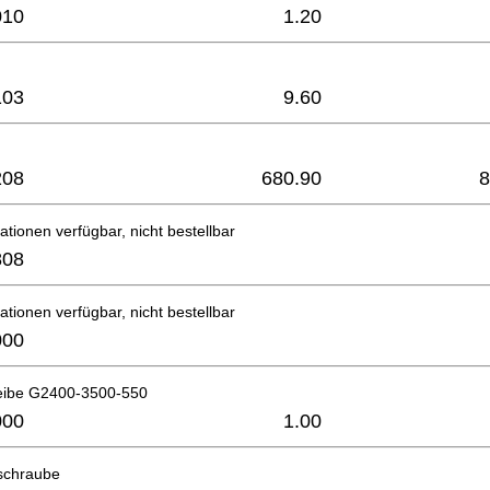
010
1.20
103
9.60
208
680.90
8
ationen verfügbar, nicht bestellbar
808
ationen verfügbar, nicht bestellbar
000
eibe G2400-3500-550
000
1.00
schraube