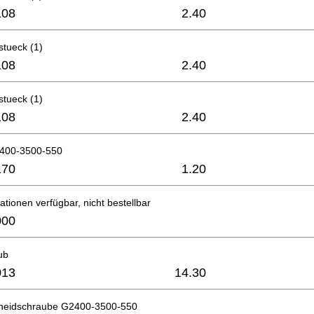
108
2.40
stueck (1)
108
2.40
stueck (1)
108
2.40
400-3500-550
170
1.20
ationen verfügbar, nicht bestellbar
000
ub
013
14.30
neidschraube G2400-3500-550