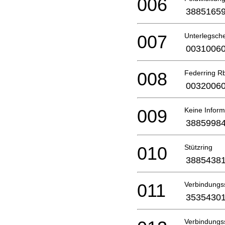
006
3885165
007
Unterlegsch
0031006
008
Federring R
0032006
009
Keine Inform
3885998
010
Stützring
3885438
011
Verbindungs
3535430
Verbindungs