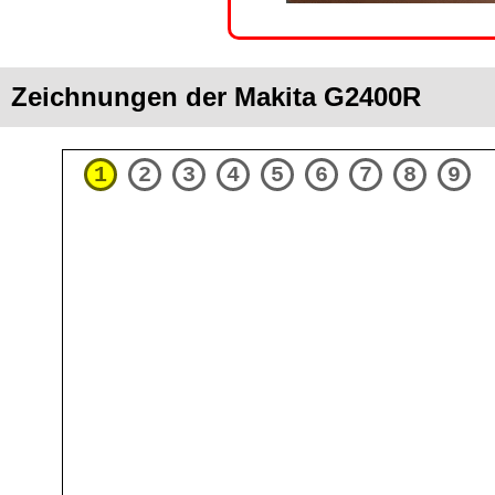
Zeichnungen der Makita G2400R
1
2
3
4
5
6
7
8
9