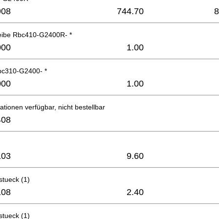
908
744.70
8
eibe Rbc410-G2400R- *
000
1.00
bc310-G2400- *
000
1.00
ationen verfügbar, nicht bestellbar
408
103
9.60
stueck (1)
108
2.40
stueck (1)