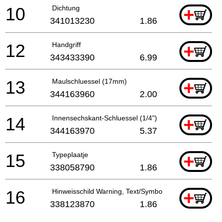
10
Dichtung
+
341013230
1.86
12
Handgriff
+
343433390
6.99
13
Maulschluessel (17mm)
+
344163960
2.00
14
Innensechskant-Schluessel (1/4")
+
344163970
5.37
15
Typeplaatje
+
338058790
1.86
16
Hinweisschild Warning, Text/Symbol
+
338123870
1.86