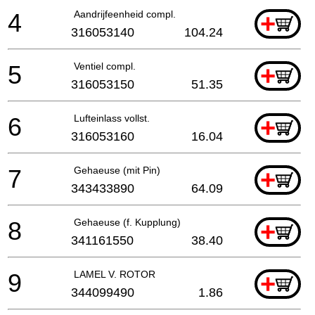
4
Aandrijfeenheid compl.
+
316053140
104.24
5
Ventiel compl.
+
316053150
51.35
6
Lufteinlass vollst.
+
316053160
16.04
7
Gehaeuse (mit Pin)
+
343433890
64.09
8
Gehaeuse (f. Kupplung)
+
341161550
38.40
9
LAMEL V. ROTOR
+
344099490
1.86