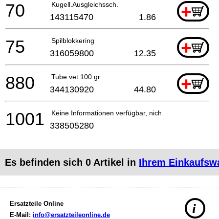
70
Kugell.Ausgleichssch.
+
143115470
1.86
75
Spilblokkering
+
316059800
12.35
880
Tube vet 100 gr.
+
344130920
44.80
1001
Keine Informationen verfügbar, nicht bestellbar
338505280
Es befinden sich
0
Artikel in
Ihrem Einkaufsw
Ersatzteile Online
i
E-Mail:
info@ersatzteileonline.de