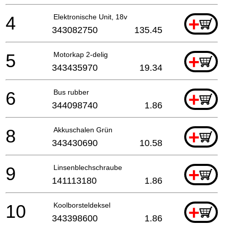
4
Elektronische Unit, 18v
+
343082750
135.45
5
Motorkap 2-delig
+
343435970
19.34
6
Bus rubber
+
344098740
1.86
8
Akkuschalen Grün
+
343430690
10.58
9
Linsenblechschraube
+
141113180
1.86
10
Koolborsteldeksel
+
343398600
1.86