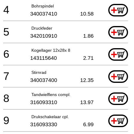
4
Bohrspindel
+
340037410
10.58
5
Druckfeder
+
342010910
1.86
6
Kogellager 12x28x 8
+
143115640
2.71
7
Stirnrad
+
340037400
12.35
8
Tandwielflens compl.
+
316093310
13.97
9
Drukschakelaar cpl.
+
316093330
6.99