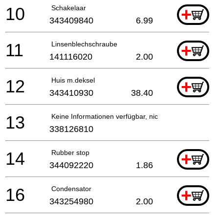
10
Schakelaar
+
343409840
6.99
11
Linsenblechschraube
+
141116020
2.00
12
Huis m.deksel
+
343410930
38.40
13
Keine Informationen verfügbar, nicht bestellbar
338126810
14
Rubber stop
+
344092220
1.86
16
Condensator
+
343254980
2.00