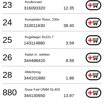
23
Koolborstel
+
316093320
12.35
24
Kompletter Rotor, 230v
+
310011630
38.40
25
Kugellager 8x22x 7
+
143114880
3.59
26
Kabel m. stekker
+
344498420
8.59
28
Afdichtring
+
344101880
1.86
880
Dose Fett UNIM GL402
+
344130650
13.97