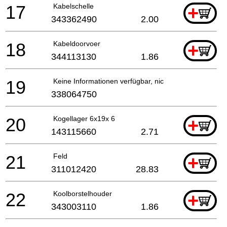
17
Kabelschelle
+
343362490
2.00
18
Kabeldoorvoer
+
344113130
1.86
19
Keine Informationen verfügbar, nicht bestellbar
338064750
20
Kogellager 6x19x 6
+
143115660
2.71
21
Feld
+
311012420
28.83
22
Koolborstelhouder
+
343003110
1.86