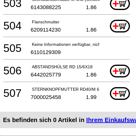
503
+
6143088225
1.86
504
Flanschmutter
+
6209114230
1.86
505
Keine Informationen verfügbar, nicht bestellbar
6110129309
506
ABSTANDSHÜLSE RD 15/6X18
+
6442025779
1.86
507
STERNKNOPFMUTTER RD40/M 6 (DIN 934) VERZI
+
7000025458
1.99
Es befinden sich
0
Artikel in
Ihrem Einkaufsw