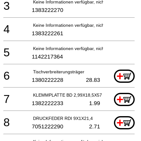
3
Keine Informationen verfügbar, nicht bestellbar
1383222270
4
Keine Informationen verfügbar, nicht bestellbar
1383222261
5
Keine Informationen verfügbar, nicht bestellbar
1142217364
6
Tischverbreiterungsträger
+
1380222228
28.83
7
KLEMMPLATTE BD 2,99X18,5X57
+
1382222233
1.99
8
DRUCKFEDER RDI 9X1X21,4
+
7051222290
2.71