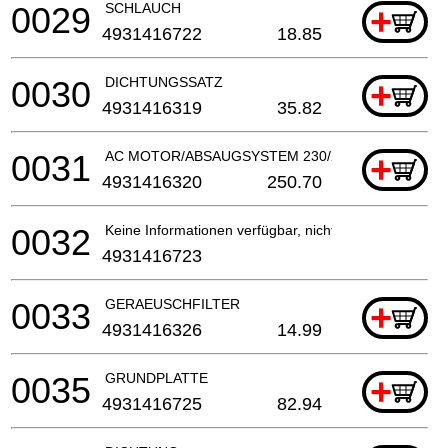
0029
SCHLAUCH
+
4931416722
18.85
0030
DICHTUNGSSATZ
+
4931416319
35.82
0031
AC MOTOR/ABSAUGSYSTEM 230/240 V
+
4931416320
250.70
0032
Keine Informationen verfügbar, nicht bestellbar
4931416723
0033
GERAEUSCHFILTER
+
4931416326
14.99
0035
GRUNDPLATTE
+
4931416725
82.94