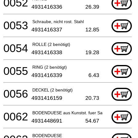
0052
+
4931416336
26.39
0053
Schraube, nicht rost. Stahl
+
4931416337
12.85
0054
ROLLE (2 benötigt)
+
4931416338
19.28
0055
RING (2 benötigt)
+
4931416339
6.43
0056
DECKEL (2 benötigt)
+
4931416159
20.73
0062
BODENDUESE aus Kunstst. fuer Sauger
+
4931448691
54.67
BODENDUESE