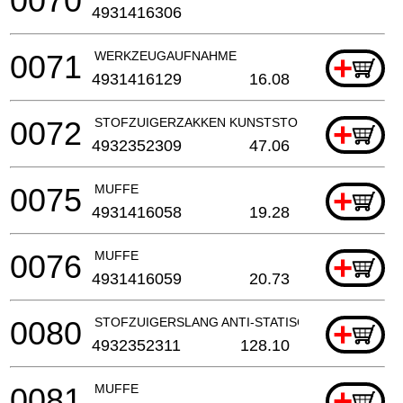
0070
4931416306
0071
WERKZEUGAUFNAHME
+
4931416129
16.08
0072
STOFZUIGERZAKKEN KUNSTSTOF TBV AS 250 ECP
+
4932352309
47.06
0075
MUFFE
+
4931416058
19.28
0076
MUFFE
+
4931416059
20.73
0080
STOFZUIGERSLANG ANTI-STATISCH, 4 M, 35 MM T
+
4932352311
128.10
0081
MUFFE
+