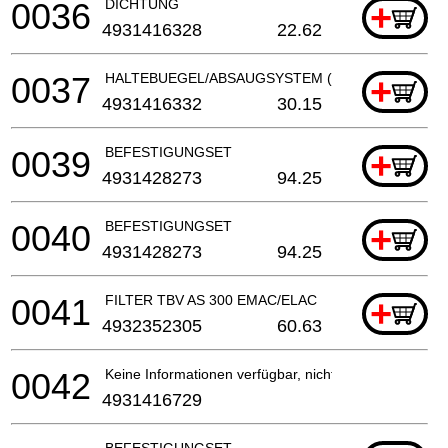
0036
DICHTUNG
+
4931416328
22.62
0037
HALTEBUEGEL/ABSAUGSYSTEM (2 benötigt)
+
4931416332
30.15
0039
BEFESTIGUNGSET
+
4931428273
94.25
0040
BEFESTIGUNGSET
+
4931428273
94.25
0041
FILTER TBV AS 300 EMAC/ELAC
+
4932352305
60.63
0042
Keine Informationen verfügbar, nicht bestellbar
4931416729
BEFESTIGUNGSET