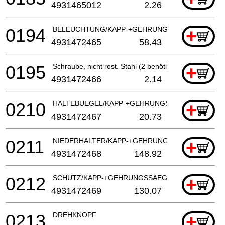
4931465012
2.26
0194
BELEUCHTUNG/KAPP-+GEHRUNGSSAEGE
+
4931472465
58.43
0195
Schraube, nicht rost. Stahl (2 benötigt)
+
4931472466
2.14
0210
HALTEBUEGEL/KAPP-+GEHRUNGSSAEGE
+
4931472467
20.73
0211
NIEDERHALTER/KAPP-+GEHRUNGSSAEGE
+
4931472468
148.92
0212
SCHUTZ/KAPP-+GEHRUNGSSAEGE
+
4931472469
130.07
0213
DREHKNOPF
+