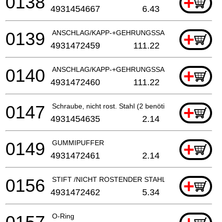
0138
+
4931454667
6.43
0139
ANSCHLAG/KAPP-+GEHRUNGSSAEGE
+
4931472459
111.22
0140
ANSCHLAG/KAPP-+GEHRUNGSSAEGE
+
4931472460
111.22
0147
Schraube, nicht rost. Stahl (2 benötigt)
+
4931454635
2.14
0149
GUMMIPUFFER
+
4931472461
2.14
0156
STIFT /NICHT ROSTENDER STAHL
+
4931472462
5.34
O-Ring