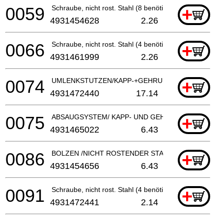
0059
Schraube, nicht rost. Stahl (8 benötigt)
+
4931454628
2.26
0066
Schraube, nicht rost. Stahl (4 benötigt)
+
4931461999
2.26
0074
UMLENKSTUTZEN/KAPP-+GEHRUNGSSAEGE
+
4931472440
17.14
0075
ABSAUGSYSTEM/ KAPP- UND GEHRUNGSSAeGE
+
4931465022
6.43
0086
BOLZEN /NICHT ROSTENDER STAHL
+
4931454656
6.43
0091
Schraube, nicht rost. Stahl (4 benötigt)
+
4931472441
2.14