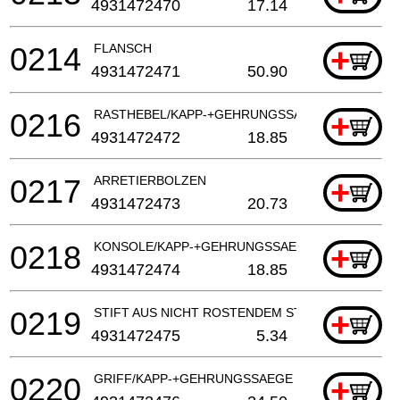
4931472470
17.14
0214
FLANSCH
+
4931472471
50.90
0216
RASTHEBEL/KAPP-+GEHRUNGSSAEGE
+
4931472472
18.85
0217
ARRETIERBOLZEN
+
4931472473
20.73
0218
KONSOLE/KAPP-+GEHRUNGSSAEGE
+
4931472474
18.85
0219
STIFT AUS NICHT ROSTENDEM STAHL (2 benötigt)
+
4931472475
5.34
0220
GRIFF/KAPP-+GEHRUNGSSAEGE
+