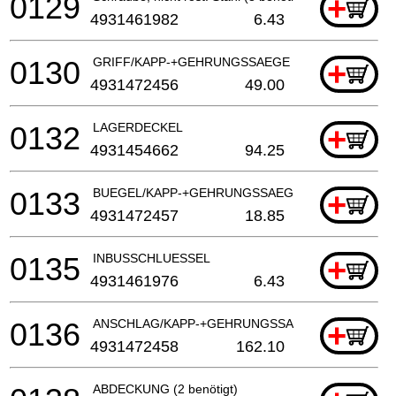
0129
+
4931461982
6.43
0130
GRIFF/KAPP-+GEHRUNGSSAEGE (2 benötigt)
+
4931472456
49.00
0132
LAGERDECKEL
+
4931454662
94.25
0133
BUEGEL/KAPP-+GEHRUNGSSAEGE
+
4931472457
18.85
0135
INBUSSCHLUESSEL
+
4931461976
6.43
0136
ANSCHLAG/KAPP-+GEHRUNGSSAEGE
+
4931472458
162.10
ABDECKUNG (2 benötigt)