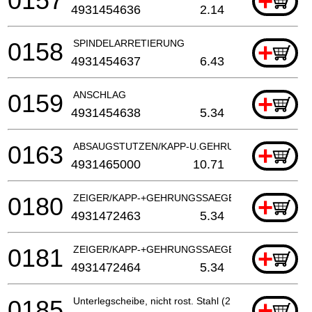
0157
+
4931454636
2.14
0158
SPINDELARRETIERUNG
+
4931454637
6.43
0159
ANSCHLAG
+
4931454638
5.34
0163
ABSAUGSTUTZEN/KAPP-U.GEHRUNGSSAeGE
+
4931465000
10.71
0180
ZEIGER/KAPP-+GEHRUNGSSAEGE
+
4931472463
5.34
0181
ZEIGER/KAPP-+GEHRUNGSSAEGE
+
4931472464
5.34
0185
Unterlegscheibe, nicht rost. Stahl (2 benötigt)
+