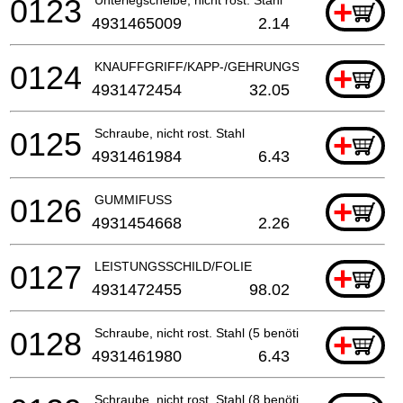
0123
+
4931465009
2.14
0124
KNAUFFGRIFF/KAPP-/GEHRUNGSSAeGE
+
4931472454
32.05
0125
Schraube, nicht rost. Stahl
+
4931461984
6.43
0126
GUMMIFUSS
+
4931454668
2.26
0127
LEISTUNGSSCHILD/FOLIE
+
4931472455
98.02
0128
Schraube, nicht rost. Stahl (5 benötigt)
+
4931461980
6.43
Schraube, nicht rost. Stahl (8 benötigt)