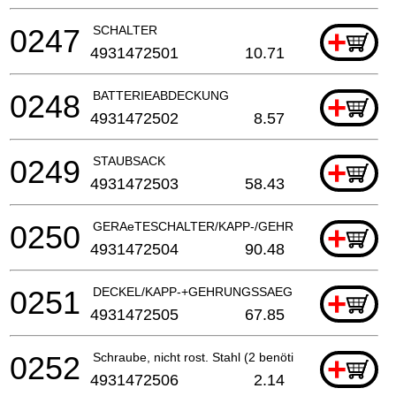
0247
SCHALTER
+
4931472501
10.71
0248
BATTERIEABDECKUNG
+
4931472502
8.57
0249
STAUBSACK
+
4931472503
58.43
0250
GERAeTESCHALTER/KAPP-/GEHRUNGSSAeGE
+
4931472504
90.48
0251
DECKEL/KAPP-+GEHRUNGSSAEGE
+
4931472505
67.85
0252
Schraube, nicht rost. Stahl (2 benötigt)
+
4931472506
2.14