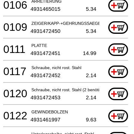
0106
ARRETIERUNG
+
4931465015
5.34
0109
ZEIGER/KAPP-+GEHRUNGSSAEGE
+
4931472450
5.34
0111
PLATTE
+
4931472451
14.99
0117
Schraube, nicht rost. Stahl
+
4931472452
2.14
0120
Schraube, nicht rost. Stahl (2 benötigt)
+
4931472453
2.14
0122
GEWINDEBOLZEN
+
4931461997
9.63
Unterlegscheibe, nicht rost. Stahl