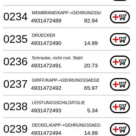
0234
MEMBRANE/KAPP-+GEHRUNGSSAEGE
+
4931472489
82.94
0235
DRUECKER
+
4931472490
14.99
0236
Schraube, nicht rost. Stahl
+
4931472491
20.73
0237
GRIFF/KAPP-+GEHRUNGSSAEGE
+
4931472492
65.97
0238
LEISTUNGSSCHILD/FOLIE
+
4931472493
5.34
0239
DECKEL/KAPP-+GEHRUNGSSAEGE
+
4931472494
14.99