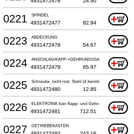
4931472476
24.50
0221
SPINDEL
+
4931472477
82.94
0223
ABDECKUNG
+
4931472478
54.67
0224
ANSCHLAG/KAPP-+GEHRUNGSSAEGE (2 benötigt)
+
4931472479
65.97
0225
Schraube, nicht rost. Stahl (4 benötigt)
+
4931472480
12.85
0226
ELEKTRONIK fuer Kapp- und Gehrungssaege
+
4931472481
712.51
0227
GETRIEBEKASTEN
+
4931472482
243.16