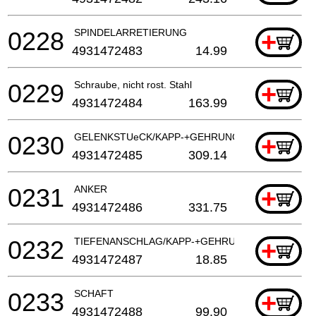
0228
SPINDELARRETIERUNG
+
4931472483
14.99
0229
Schraube, nicht rost. Stahl
+
4931472484
163.99
0230
GELENKSTUeCK/KAPP-+GEHRUNGSSAEGE
+
4931472485
309.14
0231
ANKER
+
4931472486
331.75
0232
TIEFENANSCHLAG/KAPP-+GEHRUNGSSAEGE
+
4931472487
18.85
0233
SCHAFT
+
4931472488
99.90