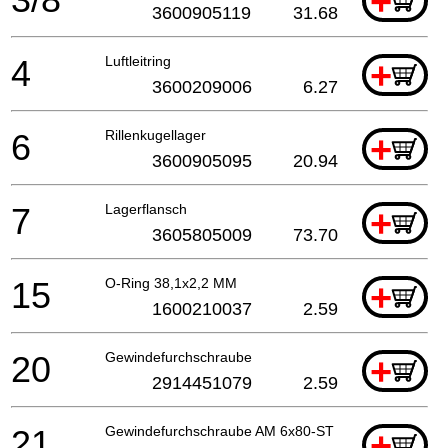
+
3600905119
31.68
4
Luftleitring
+
3600209006
6.27
6
Rillenkugellager
+
3600905095
20.94
7
Lagerflansch
+
3605805009
73.70
15
O-Ring 38,1x2,2 MM
+
1600210037
2.59
20
Gewindefurchschraube
+
2914451079
2.59
21
Gewindefurchschraube AM 6x80-ST
+