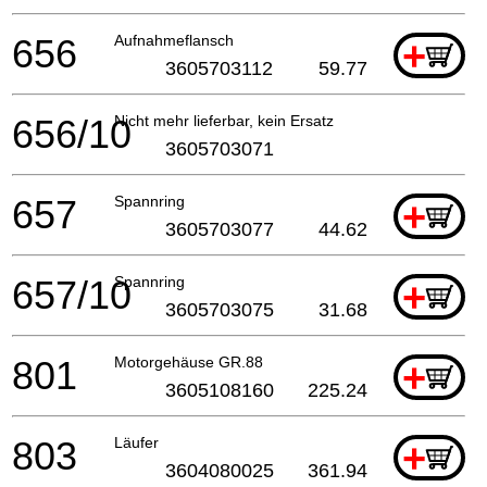
656
Aufnahmeflansch
+
3605703112
59.77
656/10
Nicht mehr lieferbar, kein Ersatz
3605703071
657
Spannring
+
3605703077
44.62
657/10
Spannring
+
3605703075
31.68
801
Motorgehäuse GR.88
+
3605108160
225.24
803
Läufer
+
3604080025
361.94