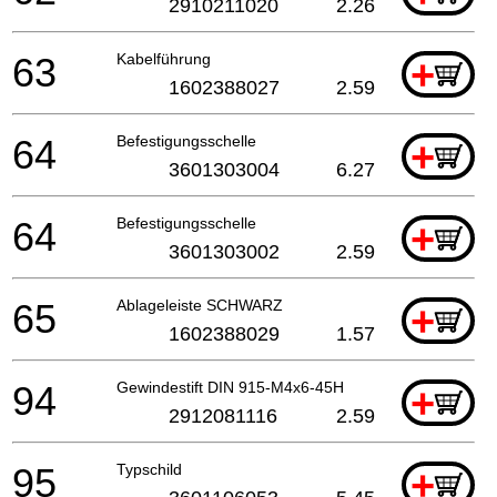
2910211020
2.26
63
Kabelführung
+
1602388027
2.59
64
Befestigungsschelle
+
3601303004
6.27
64
Befestigungsschelle
+
3601303002
2.59
65
Ablageleiste SCHWARZ
+
1602388029
1.57
94
Gewindestift DIN 915-M4x6-45H
+
2912081116
2.59
95
Typschild
+