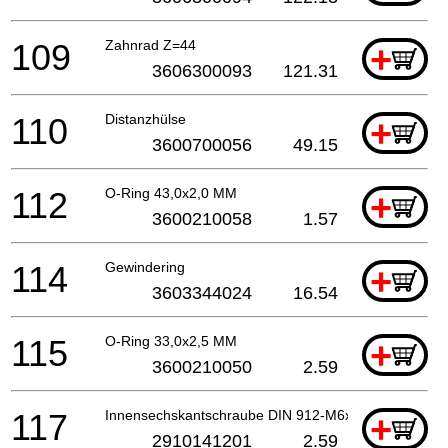
109
Zahnrad Z=44
+
3606300093
121.31
110
Distanzhülse
+
3600700056
49.15
112
O-Ring 43,0x2,0 MM
+
3600210058
1.57
114
Gewindering
+
3603344024
16.54
115
O-Ring 33,0x2,5 MM
+
3600210050
2.59
117
Innensechskantschraube DIN 912-M6x20-8.8
+
2910141201
2.59