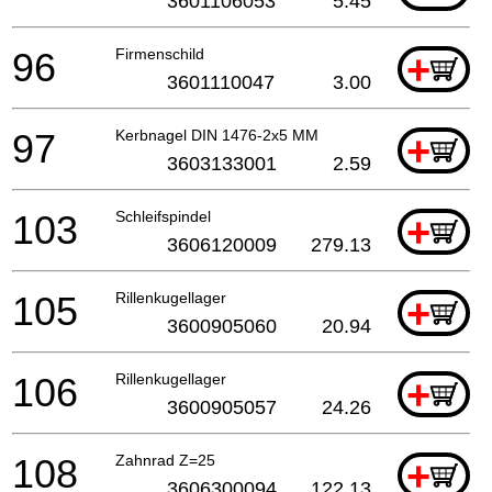
3601106053
5.45
96
Firmenschild
+
3601110047
3.00
97
Kerbnagel DIN 1476-2x5 MM
+
3603133001
2.59
103
Schleifspindel
+
3606120009
279.13
105
Rillenkugellager
+
3600905060
20.94
106
Rillenkugellager
+
3600905057
24.26
108
Zahnrad Z=25
+
3606300094
122.13