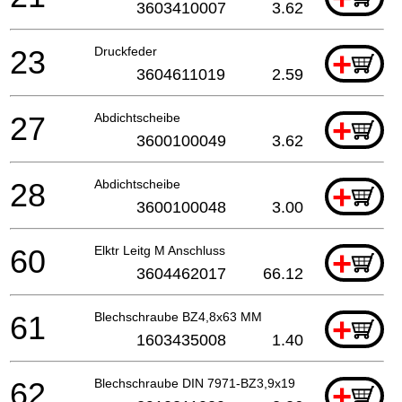
3603410007
3.62
23
Druckfeder
+
3604611019
2.59
27
Abdichtscheibe
+
3600100049
3.62
28
Abdichtscheibe
+
3600100048
3.00
60
Elktr Leitg M Anschluss
+
3604462017
66.12
61
Blechschraube BZ4,8x63 MM
+
1603435008
1.40
62
Blechschraube DIN 7971-BZ3,9x19
+