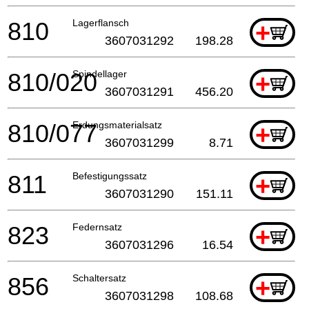
810
Lagerflansch
+
3607031292
198.28
810/020
Spindellager
+
3607031291
456.20
810/077
Erdungsmaterialsatz
+
3607031299
8.71
811
Befestigungssatz
+
3607031290
151.11
823
Federnsatz
+
3607031296
16.54
856
Schaltersatz
+
3607031298
108.68