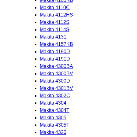
Makita 4105KB
Makita 4110C
Makita 4112HS
Makita 4112S
Makita 4114S
Makita 4131
Makita 4157KB
Makita 4190D
Makita 4191D
Makita 4300BA
Makita 4300BV
Makita 4300D
Makita 4301BV
Makita 4302C
Makita 4304
Makita 4304T
Makita 4305
Makita 4305T
Makita 4320