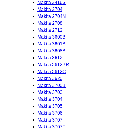
Makita 2416S
Makita 2704
Makita 2704N
Makita 2708
Makita 2712
Makita 3600B
Makita 3601B
Makita 3608B
Makita 3612
Makita 3612BR
Makita 3612C
Makita 3620
Makita 3700B
Makita 3703
Makita 3704
Makita 3705
Makita 3706
Makita 3707
Makita 3707F