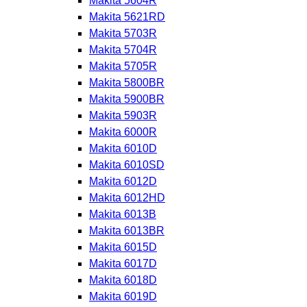
Makita 5604R
Makita 5621RD
Makita 5703R
Makita 5704R
Makita 5705R
Makita 5800BR
Makita 5900BR
Makita 5903R
Makita 6000R
Makita 6010D
Makita 6010SD
Makita 6012D
Makita 6012HD
Makita 6013B
Makita 6013BR
Makita 6015D
Makita 6017D
Makita 6018D
Makita 6019D