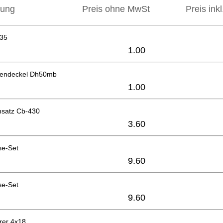
bung
Preis ohne MwSt
Preis ink
x35
1.00
pendeckel Dh50mb
1.00
nsatz Cb-430
3.60
se-Set
9.60
se-Set
9.60
rer 4x18