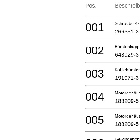
Pos.
Beschrei
001
Schraube 4
266351-3
002
Bürstenkap
643929-3
003
Kohlebürste
191971-3
004
Motorgehäu
188209-5
005
Motorgehäu
188209-5
Gewindeboh