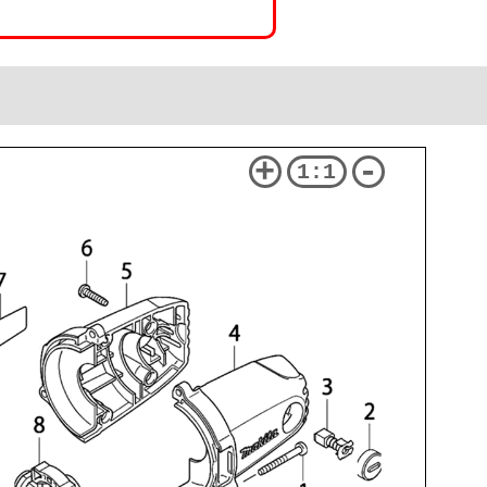
+
-
1:1