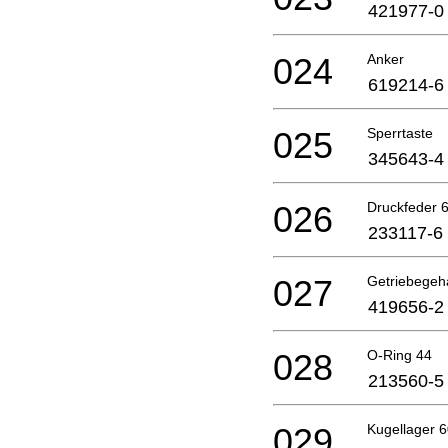
421977-0
024
Anker
619214-6
025
Sperrtaste
345643-4
026
Druckfeder
233117-6
027
Getriebege
419656-2
028
O-Ring 44
213560-5
029
Kugellager 