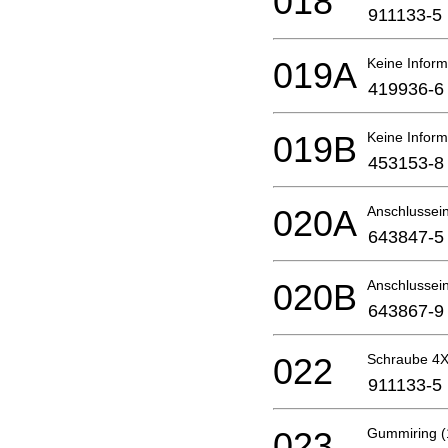
018
911133-5
019A
Keine Inform
419936-6
019B
Keine Inform
453153-8
020A
Anschlussein
643847-5
020B
Anschlussein
643867-9
022
Schraube 4
911133-5
023
Gummiring (