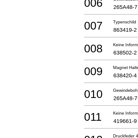
006
265A48-7
007
Typenschild
863419-2
008
Keine Inform
638502-2
009
Magnet Halt
638420-4
010
Gewindeboh
265A48-7
011
Keine Inform
419661-9
Druckfeder 