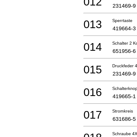
012
231469-9
013
Sperrtaste
419664-3
014
Schalter 2 K
651956-6
015
Druckfeder 
231469-9
016
Schalterknop
419665-1
017
Stromkreis
631686-5
Schraube 4