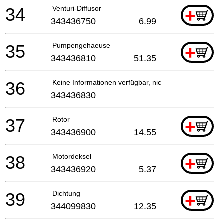
34
Venturi-Diffusor
+
343436750
6.99
35
Pumpengehaeuse
+
343436810
51.35
36
Keine Informationen verfügbar, nicht bestellbar
343436830
37
Rotor
+
343436900
14.55
38
Motordeksel
+
343436920
5.37
39
Dichtung
+
344099830
12.35