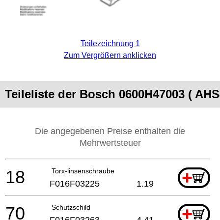
Teilezeichnung 1
Zum Vergrößern anklicken
Teileliste der Bosch 0600H47003 ( AHS
Die angegebenen Preise enthalten die
Mehrwertsteuer
18
Torx-linsenschraube
+
F016F03225
1.19
70
Schutzschild
+
F016F03263
4.41