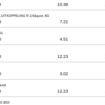
0
10.38
UITKOPPELING R 1/4&quot; AG
0
7.22
NG
0
4.51
r
0
12.23
0
3.02
ntil
0
12.23
50 Ø20