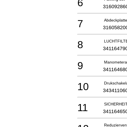
6
31609286
7
Abdeckplatt
31605820
8
LUCHTFILT
34116479
9
Manometeran
34116468
10
Drukschakel
34341106
11
SICHERHEIT
34116465
Reduziervent