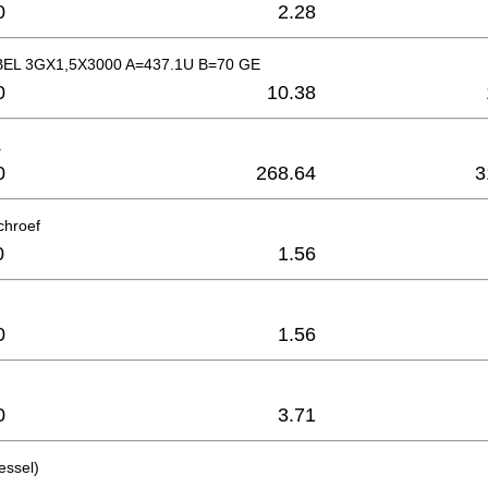
0
2.28
L 3GX1,5X3000 A=437.1U B=70 GE
0
10.38
.
0
268.64
3
chroef
0
1.56
0
1.56
0
3.71
essel)