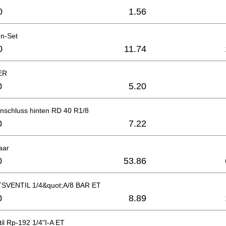
0
1.56
en-Set
0
11.74
ER
0
5.20
schluss hinten RD 40 R1/8
0
7.22
aar
0
53.86
SVENTIL 1/4&quot;A/8 BAR ET
0
8.89
il Rp-192 1/4"I-A ET