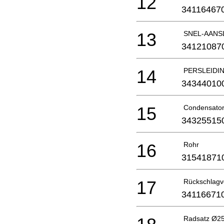
12
34116467
13
SNEL-AANSL
34121087
14
PERSLEIDI
34344010
15
Condensato
34325515
16
Rohr
31541871
17
Rückschlagve
34116671
Radsatz Ø2