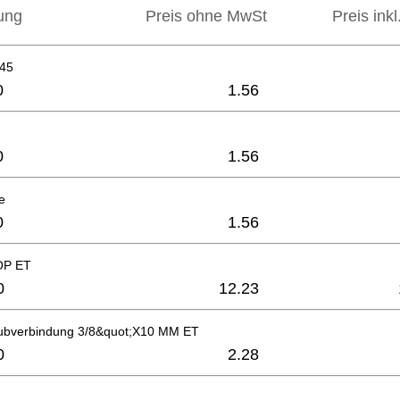
ung
Preis ohne MwSt
Preis ink
x45
0
1.56
0
1.56
e
0
1.56
OP ET
0
12.23
ubverbindung 3/8&quot;X10 MM ET
0
2.28