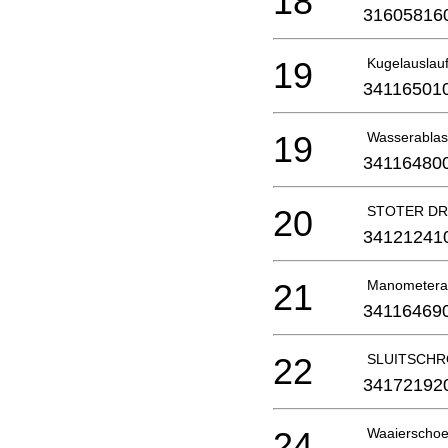
18
31605816
19
Kugelauslau
34116501
19
Wasserablass
34116480
20
STOTER DR
34121241
21
Manometeran
34116469
22
SLUITSCHRO
34172192
24
Waaierschoe