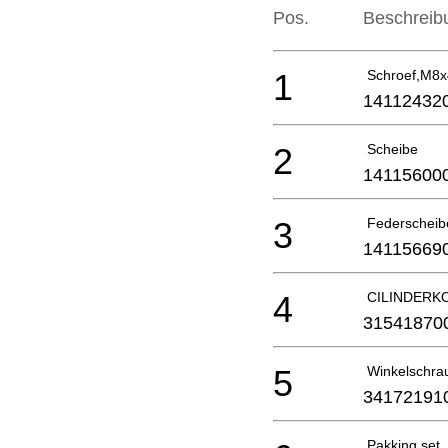
Pos.
Beschreib
1
Schroef,M8
14112432
2
Scheibe
14115600
3
Federscheib
14115669
4
CILINDERK
31541870
5
Winkelschra
34172191
Pakking set