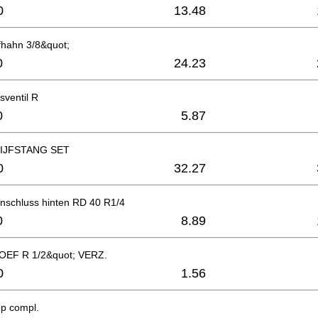
0
13.48
fhahn 3/8&quot;
0
24.23
ventil R
0
5.87
IJFSTANG SET
0
32.27
schluss hinten RD 40 R1/4
0
8.89
EF R 1/2&quot; VERZ.
0
1.56
p compl.