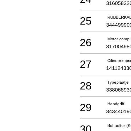
31605822
25
RUBBERKABE
34449990
26
Motor compl
31700498
27
Cilinderkops
14112433
28
Typeplaatje
33806893
29
Handgriff
34344019
30
Behaelter (K