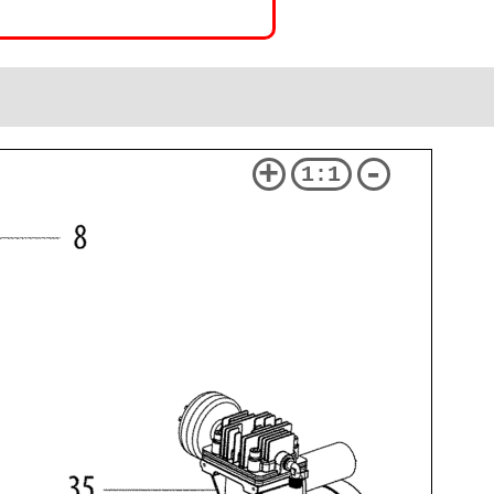
+
-
1:1