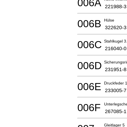
006A
221988-3
006B
Hülse
322620-3
006C
Stahlkugel 3
216040-0
006D
Sicherungsri
231951-8
006E
Druckfeder 
233005-7
006F
Unterlegsch
267085-1
Gleitlager 5