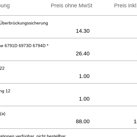
bung
Preis ohne MwSt
Preis ink
t Überbrückungssicherung
14.30
se 6791D 6973D 6794D *
26.40
x22
1.00
ing 12
1.00
(a)
88.00
1
ationen verfügbar, nicht bestellbar