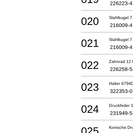
226223-4
020
Stahlkugel 7
216009-4
021
Stahlkugel 7
216009-4
022
Zahnrad 12 
226258-5
023
Halter 6794D
322353-0
024
Druckfeder 1
231949-5
025
Konische Dru