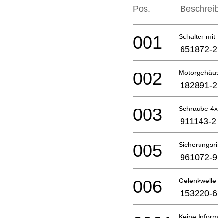
Pos.
Beschrei
001
Schalter mi
651872-2
002
Motorgehäu
182891-2
003
Schraube 4
911143-2
005
Sicherungsr
961072-9
006
Gelenkwelle 
153220-6
Keine Inform