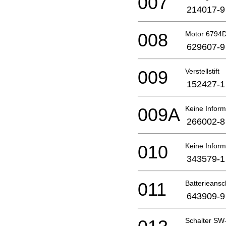
007
214017-9
008
Motor 6794D 
629607-9
009
Verstellstift
152427-1
009A
Keine Inform
266002-8
010
Keine Inform
343579-1
011
Batterieansc
643909-9
Schalter SW