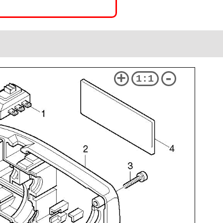
+
-
1:1