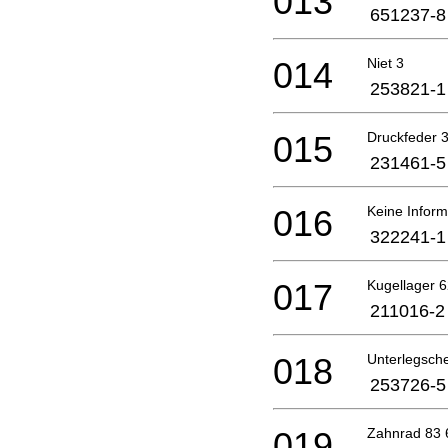
013
651237-8
014
Niet 3
253821-1
015
Druckfeder 3
231461-5
016
Keine Inform
322241-1
017
Kugellager 6
211016-2
018
Unterlegsch
253726-5
019
Zahnrad 83 