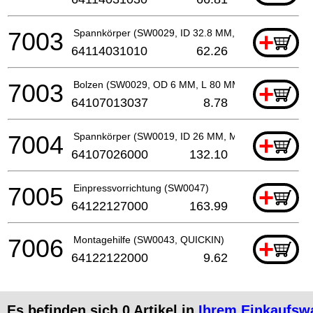
7003
Spannkörper (SW0029, ID 32.8 MM, M 42 x 1.5 MM, 
+
64114031010
62.26
7003
Bolzen (SW0029, OD 6 MM, L 80 MM)
+
64107013037
8.78
7004
Spannkörper (SW0019, ID 26 MM, M 6)
+
64107026000
132.10
7005
Einpressvorrichtung (SW0047)
+
64122127000
163.99
7006
Montagehilfe (SW0043, QUICKIN)
+
64122122000
9.62
Es befinden sich
0
Artikel in
Ihrem Einkaufsw