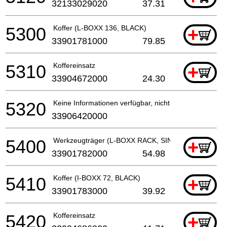
32133029020
37.31
5300
Koffer (L-BOXX 136, BLACK)
+
33901781000
79.85
5310
Koffereinsatz
+
33904672000
24.30
5320
Keine Informationen verfügbar, nicht bestellbar
33906420000
5400
Werkzeugträger (L-BOXX RACK, SINGLE, BLACK)
+
33901782000
54.98
5410
Koffer (I-BOXX 72, BLACK)
+
33901783000
39.92
5420
Koffereinsatz
+