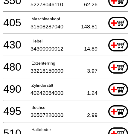
350
+
52278046110
62.26
405
Maschinenkopf
+
31508287040
148.81
430
Hebel
+
34300000012
14.89
480
Exzenterring
+
33218150000
3.97
490
Zylinderstift
+
40242064000
1.24
495
Buchse
+
30507220000
2.99
510
Haltefeder
+