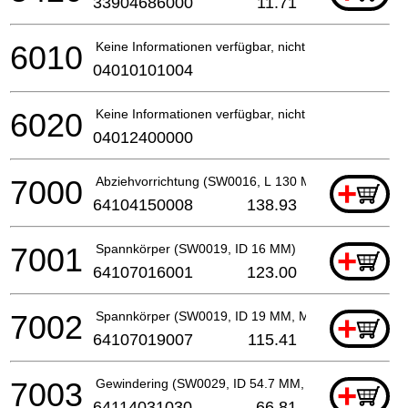
33904686000
11.71
6010
Keine Informationen verfügbar, nicht bestellbar
04010101004
6020
Keine Informationen verfügbar, nicht bestellbar
04012400000
7000
Abziehvorrichtung (SW0016, L 130 MM, M 12)
+
64104150008
138.93
7001
Spannkörper (SW0019, ID 16 MM)
+
64107016001
123.00
7002
Spannkörper (SW0019, ID 19 MM, M 6)
+
64107019007
115.41
7003
Gewindering (SW0029, ID 54.7 MM, M 42 x 1.5 MM)
+
64114031030
66.81