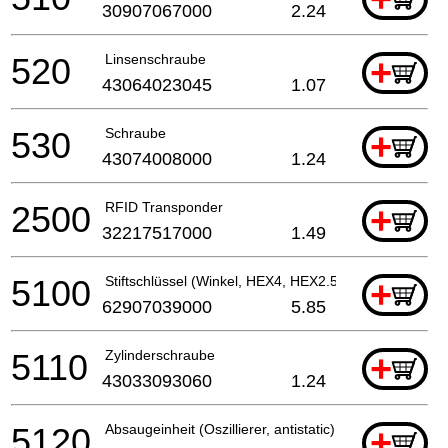
30907067000
2.24
520
Linsenschraube
+
43064023045
1.07
530
Schraube
+
43074008000
1.24
2500
RFID Transponder
+
32217517000
1.49
5100
Stiftschlüssel (Winkel, HEX4, HEX2.5)
+
62907039000
5.85
5110
Zylinderschraube
+
43033093060
1.24
5120
Absaugeinheit (Oszillierer, antistatic)
+