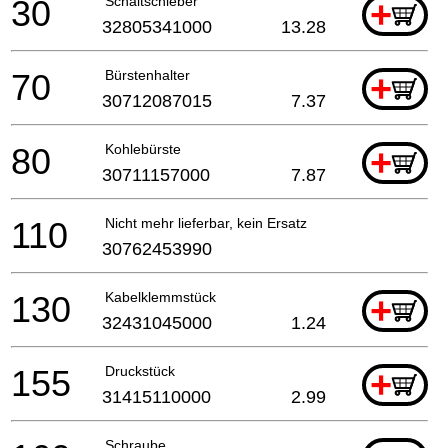
30
Schaltschieber
+
32805341000
13.28
70
Bürstenhalter
+
30712087015
7.37
80
Kohlebürste
+
30711157000
7.87
110
Nicht mehr lieferbar, kein Ersatz
30762453990
130
Kabelklemmstück
+
32431045000
1.24
155
Druckstück
+
31415110000
2.99
Schraube