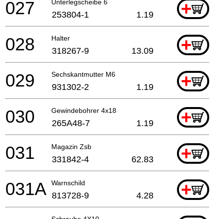
027
Unterlegscheibe 6
+
253804-1
1.19
028
Halter
+
318267-9
13.09
029
Sechskantmutter M6
+
931302-2
1.19
030
Gewindebohrer 4x18
+
265A48-7
1.19
031
Magazin Zsb
+
331842-4
62.83
031A
Warnschild
+
813728-9
4.28
Schraube 4X10