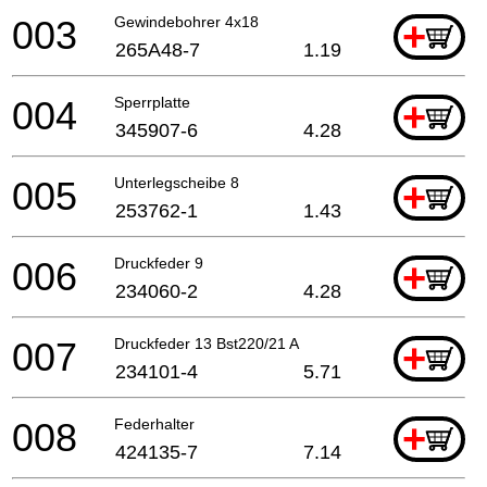
003
Gewindebohrer 4x18
+
265A48-7
1.19
004
Sperrplatte
+
345907-6
4.28
005
Unterlegscheibe 8
+
253762-1
1.43
006
Druckfeder 9
+
234060-2
4.28
007
Druckfeder 13 Bst220/21 A
+
234101-4
5.71
008
Federhalter
+
424135-7
7.14