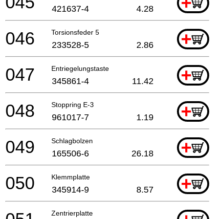
045
+
421637-4
4.28
046
Torsionsfeder 5
+
233528-5
2.86
047
Entriegelungstaste
+
345861-4
11.42
048
Stoppring E-3
+
961017-7
1.19
049
Schlagbolzen
+
165506-6
26.18
050
Klemmplatte
+
345914-9
8.57
Zentrierplatte