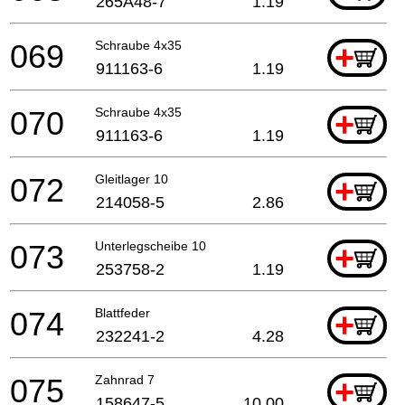
265A48-7
1.19
069
Schraube 4x35
+
911163-6
1.19
070
Schraube 4x35
+
911163-6
1.19
072
Gleitlager 10
+
214058-5
2.86
073
Unterlegscheibe 10
+
253758-2
1.19
074
Blattfeder
+
232241-2
4.28
075
Zahnrad 7
+
158647-5
10.00