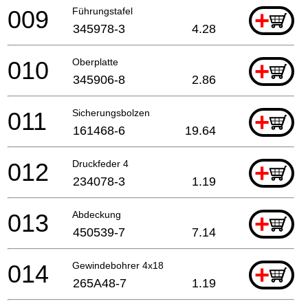
009
Führungstafel
+
345978-3
4.28
010
Oberplatte
+
345906-8
2.86
011
Sicherungsbolzen
+
161468-6
19.64
012
Druckfeder 4
+
234078-3
1.19
013
Abdeckung
+
450539-7
7.14
014
Gewindebohrer 4x18
+
265A48-7
1.19