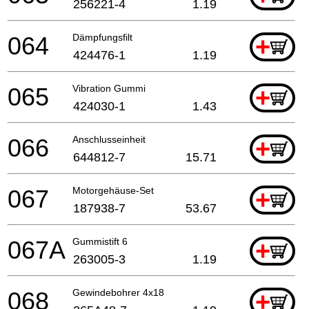
256221-4
1.19
064
Dämpfungsfilt
+
424476-1
1.19
065
Vibration Gummi
+
424030-1
1.43
066
Anschlusseinheit
+
644812-7
15.71
067
Motorgehäuse-Set
+
187938-7
53.67
067A
Gummistift 6
+
263005-3
1.19
068
Gewindebohrer 4x18
+