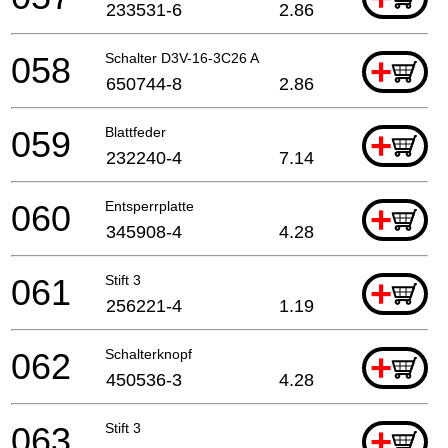
233531-6
2.86
058
Schalter D3V-16-3C26 A
+
650744-8
2.86
059
Blattfeder
+
232240-4
7.14
060
Entsperrplatte
+
345908-4
4.28
061
Stift 3
+
256221-4
1.19
062
Schalterknopf
+
450536-3
4.28
063
Stift 3
+