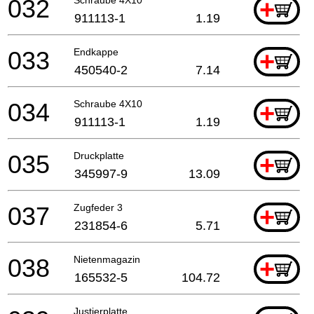
032
+
911113-1
1.19
033
Endkappe
+
450540-2
7.14
034
Schraube 4X10
+
911113-1
1.19
035
Druckplatte
+
345997-9
13.09
037
Zugfeder 3
+
231854-6
5.71
038
Nietenmagazin
+
165532-5
104.72
Justierplatte