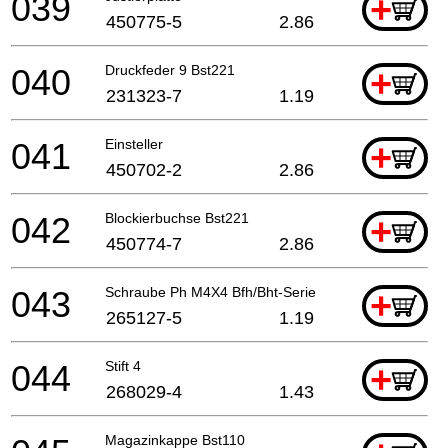
039
+
450775-5
2.86
040
Druckfeder 9 Bst221
+
231323-7
1.19
041
Einsteller
+
450702-2
2.86
042
Blockierbuchse Bst221
+
450774-7
2.86
043
Schraube Ph M4X4 Bfh/Bht-Serie
+
265127-5
1.19
044
Stift 4
+
268029-4
1.43
Magazinkappe Bst110