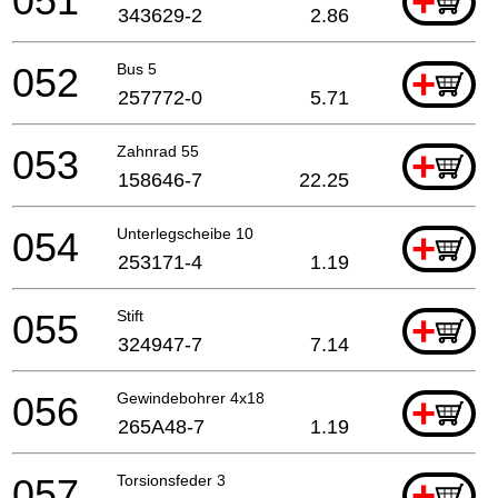
051
+
343629-2
2.86
052
Bus 5
+
257772-0
5.71
053
Zahnrad 55
+
158646-7
22.25
054
Unterlegscheibe 10
+
253171-4
1.19
055
Stift
+
324947-7
7.14
056
Gewindebohrer 4x18
+
265A48-7
1.19
057
Torsionsfeder 3
+