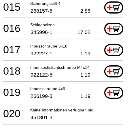
015
Sicherungsstift 4
+
268157-5
2.86
016
Schlagbolzen
+
345996-1
17.02
017
Inbusschraube 5x18
+
922227-1
1.19
018
Innensechskantschraube M4x14
+
922122-5
1.19
019
Inbusschraube 4x6
+
266199-3
1.19
020
Keine Informationen verfügbar, nicht bestellbar
451801-3