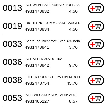
0013
SCHWEBEBALL/KUNSTSTOFF/AKKUSAUGER
+
4931473832
4.50
0019
DICHTUNG/GUMMI/AKKUSAUGER
+
4931473834
4.50
0033
Schraube, nicht rost. Stahl (30 benötigt)
+
4931473841
3.76
0036
SCHALTER 36VDC 10A
+
4931473842
9.76
0038
FILTER DROOG HEPA TBV M18 FPOVCL
+
4932478754
45.76
0053
ALLZWECKDUeSE/STAUBSAUGER
+
4931465227
8.57