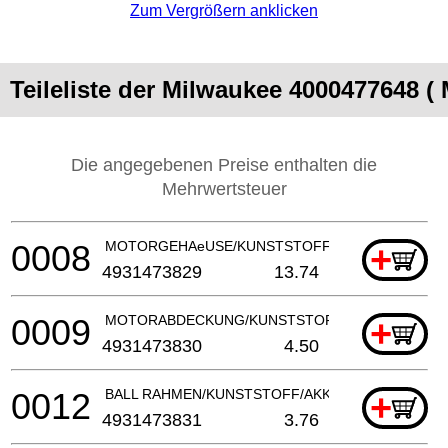
Zum Vergrößern anklicken
Teileliste der Milwaukee 4000477648 (
Die angegebenen Preise enthalten die
Mehrwertsteuer
0008
MOTORGEHAeUSE/KUNSTSTOFF/AKKUSAUGER
+
4931473829
13.74
0009
MOTORABDECKUNG/KUNSTSTOFF/AKKUSAUGER
+
4931473830
4.50
0012
BALL RAHMEN/KUNSTSTOFF/AKKUSAUGER
+
4931473831
3.76