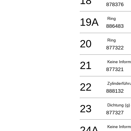
18
878376
19A
Ring
886483
20
Ring
877322
21
Keine Inform
877321
22
Zylinderführ
888132
23
Dichtung (g
877327
24A
Keine Inform