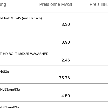
ung
Preis ohne MwSt
Preis ink
d.bolt M6x45 (mit Flansch)
3.30
e
3.90
T HD.BOLT M6X25 W/WASHER
2.46
 Nr83a
75.76
) Nv83a/nr83a
4.50
 Nv83a/nr83a