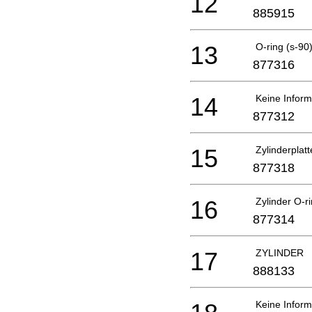
12
885915
13
O-ring (s-9
877316
14
Keine Inform
877312
15
Zylinderplat
877318
16
Zylinder O-r
877314
17
ZYLINDER
888133
Keine Inform