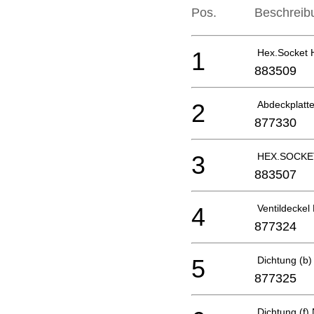
Pos.
Beschreib
1
Hex.Socket H
883509
2
Abdeckplatt
877330
3
HEX.SOCKE
883507
4
Ventildeckel
877324
5
Dichtung (b
877325
Dichtung (f)