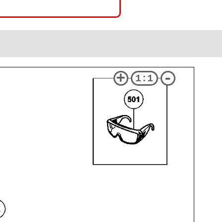
+
-
1:1