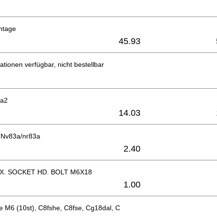
ntage
45.93
ationen verfügbar, nicht bestellbar
aa2
14.03
) Nv83a/nr83a
2.40
X. SOCKET HD. BOLT M6X18
1.00
 M6 (10st), C8fshe, C8fse, Cg18dal, C