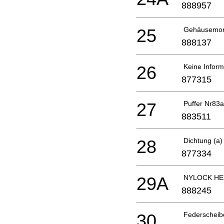
888957
25
Gehäusemo
888137
26
Keine Inform
877315
27
Puffer Nr83
883511
28
Dichtung (a
877334
29A
NYLOCK HE
888245
30
Federscheibe