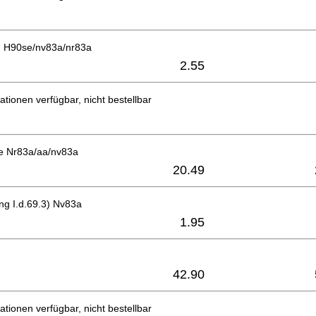
0) H90se/nv83a/nr83a
2.55
ationen verfügbar, nicht bestellbar
te Nr83a/aa/nv83a
20.49
ing I.d.69.3) Nv83a
1.95
42.90
ationen verfügbar, nicht bestellbar