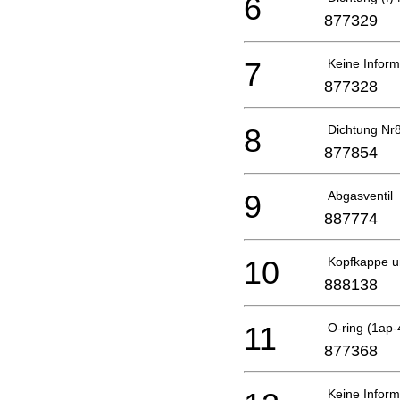
6
877329
7
Keine Inform
877328
8
Dichtung Nr
877854
9
Abgasventil
887774
10
Kopfkappe u
888138
11
O-ring (1ap
877368
Keine Inform