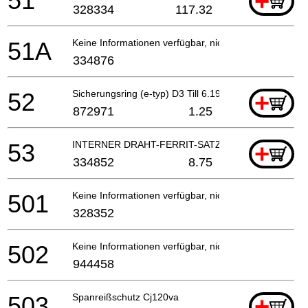
51
+
328334
117.32
51A
Keine Informationen verfügbar, nicht bestellbar
334876
52
Sicherungsring (e-typ) D3 Till 6.1998
+
872971
1.25
53
INTERNER DRAHT-FERRIT-SATZ
+
334852
8.75
501
Keine Informationen verfügbar, nicht bestellbar
328352
502
Keine Informationen verfügbar, nicht bestellbar
944458
503
Spanreißschutz Cj120va
+