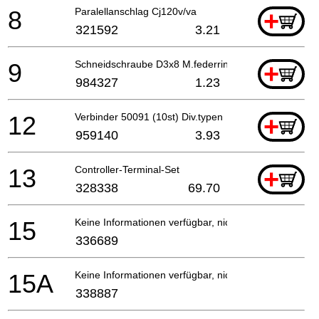
8
Paralellanschlag Cj120v/va
+
321592
3.21
9
Schneidschraube D3x8 M.federring
+
984327
1.23
12
Verbinder 50091 (10st) Div.typen
+
959140
3.93
13
Controller-Terminal-Set
+
328338
69.70
15
Keine Informationen verfügbar, nicht bestellbar
336689
15A
Keine Informationen verfügbar, nicht bestellbar
338887