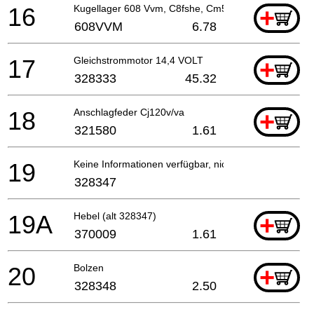
16
Kugellager 608 Vvm, C8fshe, Cm5sb, C8fse, H41mb
+
608VVM
6.78
17
Gleichstrommotor 14,4 VOLT
+
328333
45.32
18
Anschlagfeder Cj120v/va
+
321580
1.61
19
Keine Informationen verfügbar, nicht bestellbar
328347
19A
Hebel (alt 328347)
+
370009
1.61
20
Bolzen
+
328348
2.50