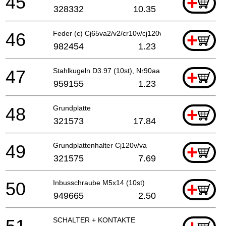
45
+
328332
10.35
46
Feder (c) Cj65va2/v2/cr10v/cj120v, Nr90aa
+
982454
1.23
47
Stahlkugeln D3.97 (10st), Nr90aa
+
959155
1.23
48
Grundplatte
+
321573
17.84
49
Grundplattenhalter Cj120v/va
+
321575
7.69
50
Inbusschraube M5x14 (10st)
+
949665
2.50
SCHALTER + KONTAKTE