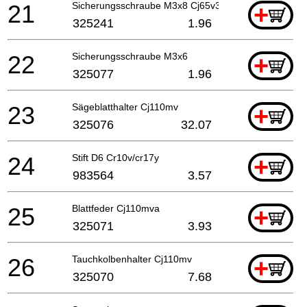
21
Sicherungsschraube M3x8 Cj65v3
+
325241
1.96
22
Sicherungsschraube M3x6
+
325077
1.96
23
Sägeblatthalter Cj110mv
+
325076
32.07
24
Stift D6 Cr10v/cr17y
+
983564
3.57
25
Blattfeder Cj110mva
+
325071
3.93
26
Tauchkolbenhalter Cj110mv
+
325070
7.68