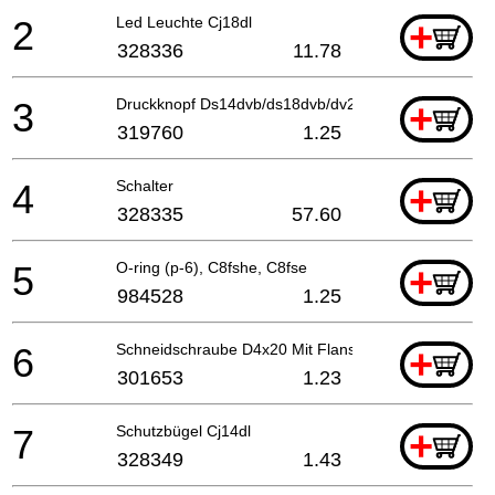
2
Led Leuchte Cj18dl
+
328336
11.78
3
Druckknopf Ds14dvb/ds18dvb/dv24dv Dv12dv/dv14dv
+
319760
1.25
4
Schalter
+
328335
57.60
5
O-ring (p-6), C8fshe, C8fse
+
984528
1.25
6
Schneidschraube D4x20 Mit Flansch (schwarz), C8fs
+
301653
1.23
7
Schutzbügel Cj14dl
+
328349
1.43