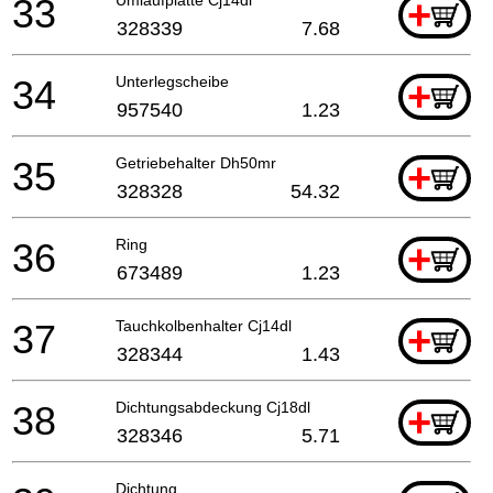
33
+
328339
7.68
34
Unterlegscheibe
+
957540
1.23
35
Getriebehalter Dh50mr
+
328328
54.32
36
Ring
+
673489
1.23
37
Tauchkolbenhalter Cj14dl
+
328344
1.43
38
Dichtungsabdeckung Cj18dl
+
328346
5.71
Dichtung