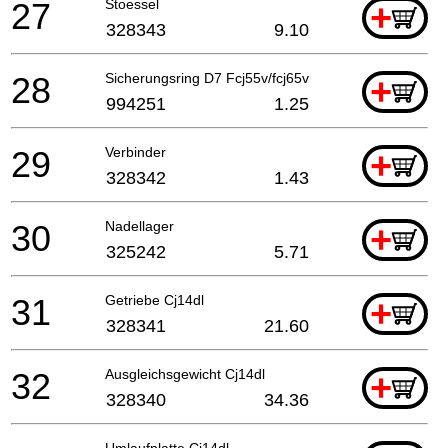
27
Stoessel
+
328343
9.10
28
Sicherungsring D7 Fcj55v/fcj65v
+
994251
1.25
29
Verbinder
+
328342
1.43
30
Nadellager
+
325242
5.71
31
Getriebe Cj14dl
+
328341
21.60
32
Ausgleichsgewicht Cj14dl
+
328340
34.36
Umlaufplatte Cj14dl