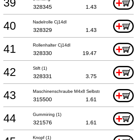
39
+
328345
1.43
40
Nadelrolle Cj14dl
+
328329
1.43
41
Rollenhalter Cj14dl
+
328330
19.47
42
Stift (1)
+
328331
3.75
43
Maschinenschraube M4x8 Selbsts. (schwarz)
+
315500
1.61
44
Gummiring (1)
+
321576
1.61
Knopf (1)