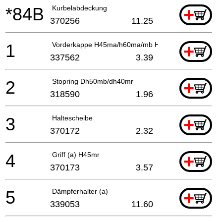
*84B
Kurbelabdeckung
+
370256
11.25
1
Vorderkappe H45ma/h60ma/mb H45mr
+
337562
3.39
2
Stopring Dh50mb/dh40mr
+
318590
1.96
3
Haltescheibe
+
370172
2.32
4
Griff (a) H45mr
+
370173
3.57
5
Dämpferhalter (a)
+
339053
11.60