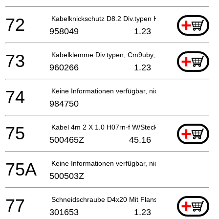
72
Kabelknickschutz D8.2 Div.typen H41mb, G23ss
+
958049
1.23
73
Kabelklemme Div.typen, Cm9uby, G23ss
+
960266
1.23
74
Keine Informationen verfügbar, nicht bestellbar
984750
75
Kabel 4m 2 X 1.0 H07rn-f W/Stecker 16a Cee Form 2
+
500465Z
45.16
75A
Keine Informationen verfügbar, nicht bestellbar
500503Z
77
Schneidschraube D4x20 Mit Flansch (schwarz), C8fs
+
301653
1.23