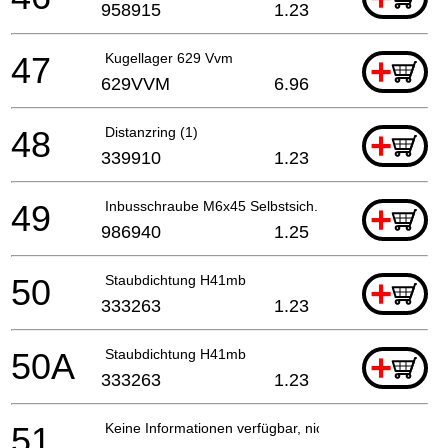
958915
1.23
47
Kugellager 629 Vvm
+
629VVM
6.96
48
Distanzring (1)
+
339910
1.23
49
Inbusschraube M6x45 Selbstsich.
+
986940
1.25
50
Staubdichtung H41mb
+
333263
1.23
50A
Staubdichtung H41mb
+
333263
1.23
51
Keine Informationen verfügbar, nicht bestellbar