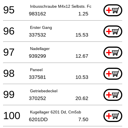
95
Inbusschraube M4x12 Selbsts. For Switch Holder (t
+
983162
1.25
96
Erster Gang
+
337532
15.53
97
Nadellager
+
939299
12.67
98
Paneel
+
337581
10.53
99
Getriebedeckel
+
370252
20.62
100
Kugellager 6201 Dd, Cm5sb
+
6201DD
7.50