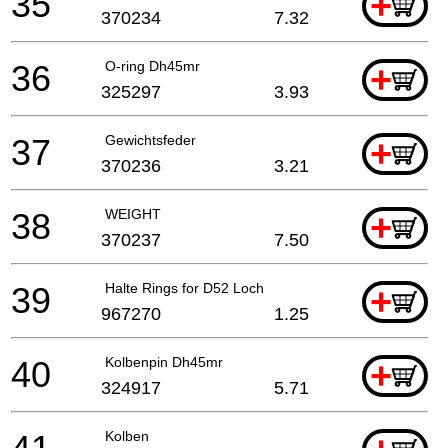
35
+
370234
7.32
36
O-ring Dh45mr
+
325297
3.93
37
Gewichtsfeder
+
370236
3.21
38
WEIGHT
+
370237
7.50
39
Halte Rings for D52 Loch
+
967270
1.25
40
Kolbenpin Dh45mr
+
324917
5.71
Kolben