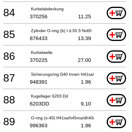
84
Kurbelabdeckung
+
370256
11.25
85
Zylinder O-ring (b) I.d.55.9 Nv65
+
876433
13.39
86
Kurbelwelle
+
370225
27.00
87
Sicherungsring D40 Innen H41sa/h45ma/dh40mr
+
948391
1.96
88
Kugellager 6203 Dd
+
6203DD
9.10
89
O-ring (s-40) H41sa/h45ma/dh40mr
+
996363
1.96