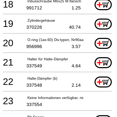
18
Inbusschraube M6x25 M.flansch
+
991712
1.25
19
Zylindergehäuse
+
370226
40.74
20
O-ring (1as-60) Div.typen, Nr90aa Since 9.1979
+
956996
3.57
21
Halter für Halte-Dämpfer
+
337549
4.64
22
Halte-Dämpfer (b)
+
337548
2.14
23
Keine Informationen verfügbar, nicht bestellbar
337554
Bit-Sperre