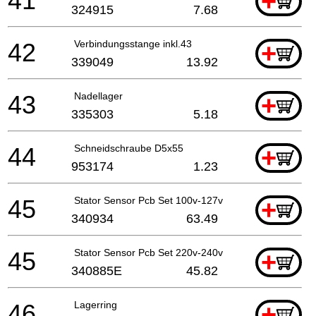
41
+
324915
7.68
42
Verbindungsstange inkl.43
+
339049
13.92
43
Nadellager
+
335303
5.18
44
Schneidschraube D5x55
+
953174
1.23
45
Stator Sensor Pcb Set 100v-127v
+
340934
63.49
45
Stator Sensor Pcb Set 220v-240v
+
340885E
45.82
46
Lagerring
+