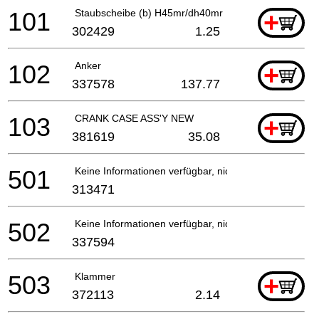
101
Staubscheibe (b) H45mr/dh40mr
+
302429
1.25
102
Anker
+
337578
137.77
103
CRANK CASE ASS'Y NEW
+
381619
35.08
501
Keine Informationen verfügbar, nicht bestellbar
313471
502
Keine Informationen verfügbar, nicht bestellbar
337594
503
Klammer
+
372113
2.14