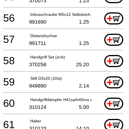
370073
1.23
56
Inbusschraube M5x12 Selbstsich. 2.1996 For Cover
+
991690
1.25
57
Distanzbuchse
+
991711
1.25
58
Handgriff Set (a+b)
+
370258
25.20
59
Stift D3x20 (10st)
+
949890
2.14
60
Handgriffdämpfer H41sa/h45ma u.a. H70sa/h45mr
+
310124
5.00
61
Halter
+
310123
14.10