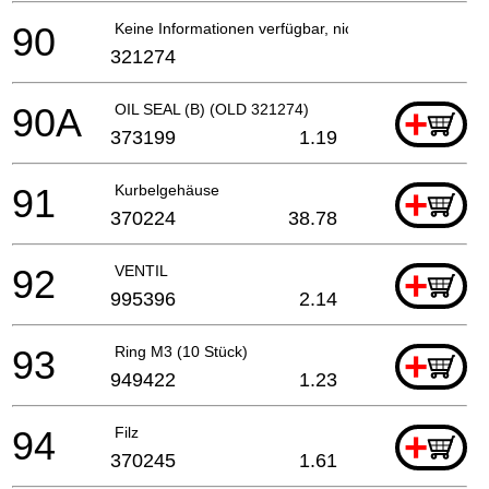
90
Keine Informationen verfügbar, nicht bestellbar
321274
90A
OIL SEAL (B) (OLD 321274)
+
373199
1.19
91
Kurbelgehäuse
+
370224
38.78
92
VENTIL
+
995396
2.14
93
Ring M3 (10 Stück)
+
949422
1.23
94
Filz
+
370245
1.61