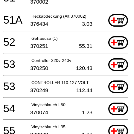
370002
51A
Heckabdeckung (Alt 370002)
+
376434
3.03
52
Gehaeuse (1)
+
370251
55.31
53
Controller 220v-240v
+
370250
120.43
53
CONTROLLER 110-127 VOLT
+
370249
112.44
54
Vinylschlauch L50
+
370074
1.23
55
Vinylschlauch L35
+