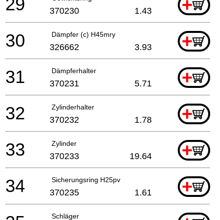
29
+
370230
1.43
30
Dämpfer (c) H45mry
+
326662
3.93
31
Dämpferhalter
+
370231
5.71
32
Zylinderhalter
+
370232
1.78
33
Zylinder
+
370233
19.64
34
Sicherungsring H25pv
+
370235
1.61
Schläger