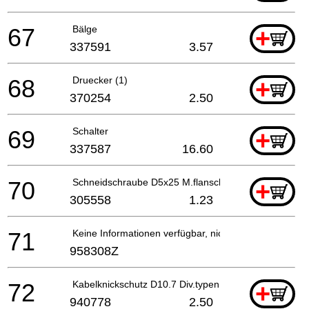
67
Bälge
+
337591
3.57
68
Druecker (1)
+
370254
2.50
69
Schalter
+
337587
16.60
70
Schneidschraube D5x25 M.flansch (schwarz), C8fshe
+
305558
1.23
71
Keine Informationen verfügbar, nicht bestellbar
958308Z
72
Kabelknickschutz D10.7 Div.typen, Cm9by, H41mb, G
+
940778
2.50