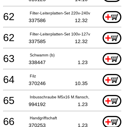
62
Filter-Leiterplatten-Set 220v-240v
+
337586
12.32
62
Filter-Leiterplatten-Set 100v-127v
+
337585
12.32
63
Schwamm (b)
+
338447
1.23
64
Filz
+
370246
10.35
65
Inbusschraube M5x16 M.flansch, Cm9uby, G23ss
+
994192
1.23
66
Handgriffschaft
+
370253
1.23