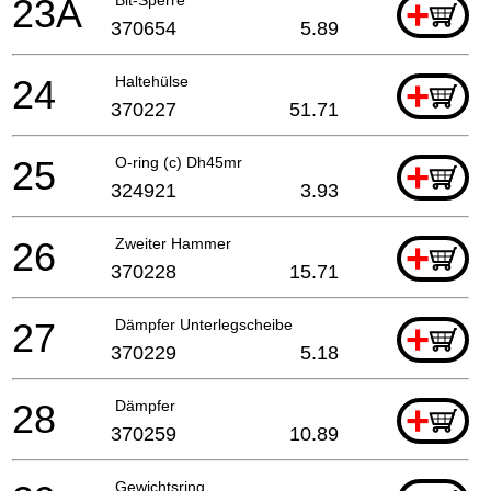
23A
+
370654
5.89
24
Haltehülse
+
370227
51.71
25
O-ring (c) Dh45mr
+
324921
3.93
26
Zweiter Hammer
+
370228
15.71
27
Dämpfer Unterlegscheibe
+
370229
5.18
28
Dämpfer
+
370259
10.89
Gewichtsring