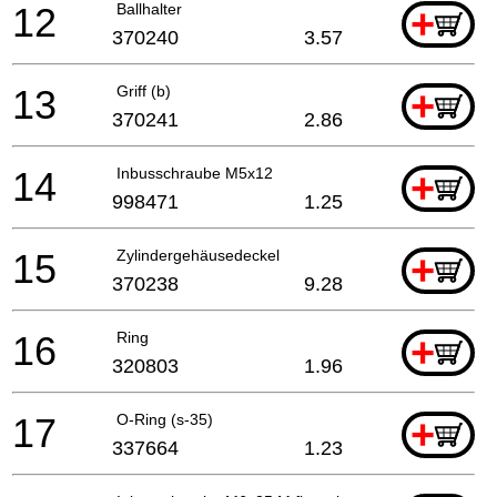
12
Ballhalter
+
370240
3.57
13
Griff (b)
+
370241
2.86
14
Inbusschraube M5x12
+
998471
1.25
15
Zylindergehäusedeckel
+
370238
9.28
16
Ring
+
320803
1.96
17
O-Ring (s-35)
+
337664
1.23