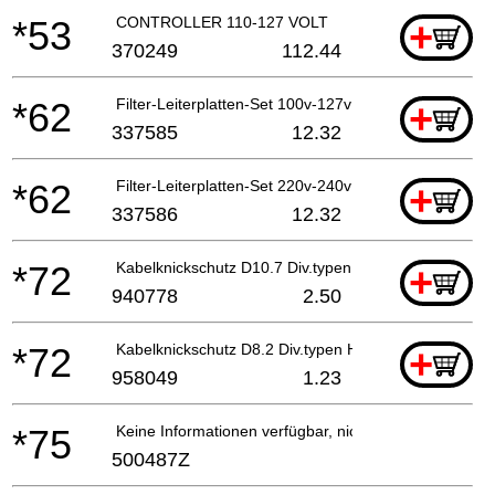
*53
CONTROLLER 110-127 VOLT
+
370249
112.44
*62
Filter-Leiterplatten-Set 100v-127v
+
337585
12.32
*62
Filter-Leiterplatten-Set 220v-240v
+
337586
12.32
*72
Kabelknickschutz D10.7 Div.typen, Cm9by, H41mb, G
+
940778
2.50
*72
Kabelknickschutz D8.2 Div.typen H41mb, G23ss
+
958049
1.23
*75
Keine Informationen verfügbar, nicht bestellbar
500487Z