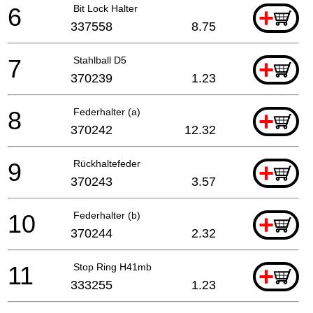
6
Bit Lock Halter
+
337558
8.75
7
Stahlball D5
+
370239
1.23
8
Federhalter (a)
+
370242
12.32
9
Rückhaltefeder
+
370243
3.57
10
Federhalter (b)
+
370244
2.32
11
Stop Ring H41mb
+
333255
1.23