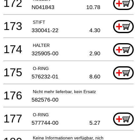
172
+
N041843
10.78
173
STIFT
+
330041-22
4.30
174
HALTER
+
325905-00
2.90
175
O-RING
+
576232-01
8.60
176
Nicht mehr lieferbar, kein Ersatz
582576-00
177
O-RING
+
577744-00
5.27
Keine Informationen verfügbar, nicht bestellbar