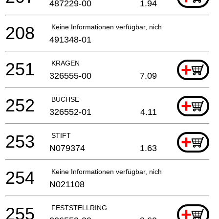
487229-00
1.94
208
Keine Informationen verfügbar, nicht bestellbar
491348-01
251
KRAGEN
+
326555-00
7.09
252
BUCHSE
+
326552-01
4.11
253
STIFT
+
N079374
1.63
254
Keine Informationen verfügbar, nicht bestellbar
N021108
255
FESTSTELLRING
+