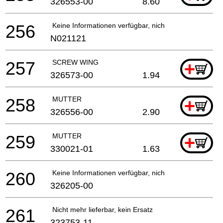
326553-00
8.60
256
Keine Informationen verfügbar, nicht bestellbar
N021121
257
SCREW WING
+
326573-00
1.94
258
MUTTER
+
326556-00
2.90
259
MUTTER
+
330021-01
1.63
260
Keine Informationen verfügbar, nicht bestellbar
326205-00
261
Nicht mehr lieferbar, kein Ersatz
323753-11