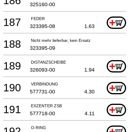
186
325160-00
187
FEDER
+
323395-08
1.63
188
Nicht mehr lieferbar, kein Ersatz
323395-09
189
DISTANZSCHEIBE
+
326093-00
1.94
190
VERBINDUNG
+
577731-00
4.30
191
EXZENTER ZSB
+
577718-00
4.11
192
O-RING
+