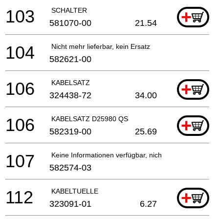
103
SCHALTER
+
581070-00
21.54
104
Nicht mehr lieferbar, kein Ersatz
582621-00
106
KABELSATZ
+
324438-72
34.00
106
KABELSATZ D25980 QS
+
582319-00
25.69
107
Keine Informationen verfügbar, nicht bestellbar
582574-03
112
KABELTUELLE
+
323091-01
6.27