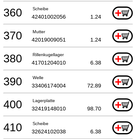
360
Scheibe
+
42401002056
1.24
370
Mutter
+
42019009051
1.24
380
Rillenkugellager
+
41701204010
6.38
390
Welle
+
33406174004
72.89
400
Lagerplatte
+
32419148010
98.70
410
Scheibe
+
32624102038
6.38