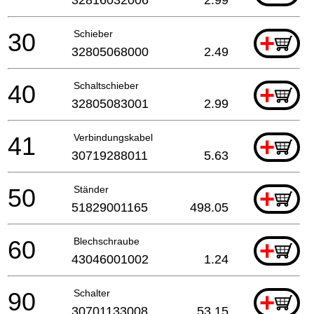
30
Schieber
+
32805068000
2.49
40
Schaltschieber
+
32805083001
2.99
41
Verbindungskabel
+
30719288011
5.63
50
Ständer
+
51829001165
498.05
60
Blechschraube
+
43046001002
1.24
90
Schalter
+
30701133008
53.15