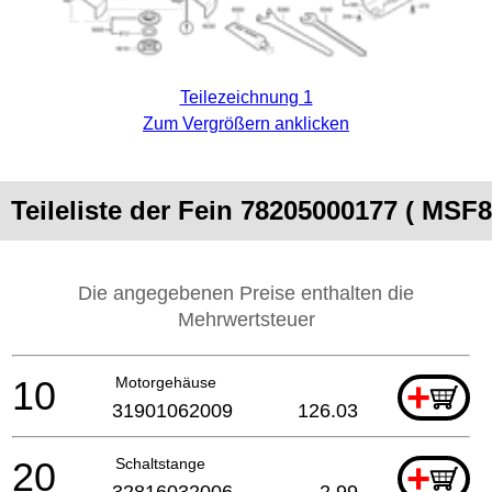
Teilezeichnung 1
Zum Vergrößern anklicken
Teileliste der Fein 78205000177 ( MSF8
Die angegebenen Preise enthalten die
Mehrwertsteuer
10
Motorgehäuse
+
31901062009
126.03
20
Schaltstange
+
32816032006
2.99