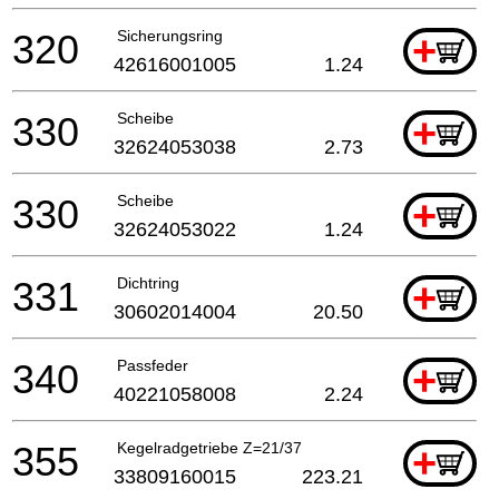
320
Sicherungsring
+
42616001005
1.24
330
Scheibe
+
32624053038
2.73
330
Scheibe
+
32624053022
1.24
331
Dichtring
+
30602014004
20.50
340
Passfeder
+
40221058008
2.24
355
Kegelradgetriebe Z=21/37
+
33809160015
223.21