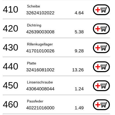
410
Scheibe
+
32624102022
4.64
420
Dichtring
+
42639003008
5.38
430
Rillenkugellager
+
41701010026
9.28
440
Platte
+
32416081002
13.26
450
Linsenschraube
+
43064008044
1.24
460
Passfeder
+
40221016000
1.49